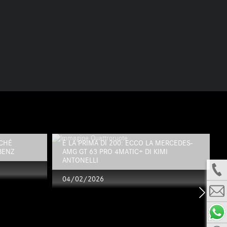
RCHÉ
È LA PRIMA DI 200: ECCO LA MERCEDES-
BENZ
AMG GT 63 PRO 4MATIC+ DI KIMI
ANTONELLI
04/02/2026