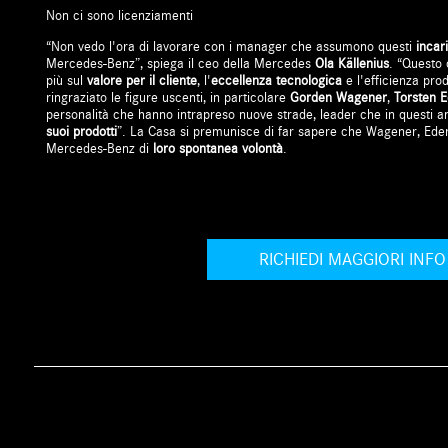
Non ci sono licenziamenti
“Non vedo l'ora di lavorare con i manager che assumono questi
incar
Mercedes-Benz”, spiega il ceo della Mercedes
Ola Källenius
. “Questo 
più sul
valore per il cliente
, l'
eccellenza tecnologica
e l'efficienza pro
ringraziato le figure uscenti, in particolare
Gorden Wagener
,
Torsten 
personalità che hanno intrapreso nuove strade, leader che in questi a
suoi prodotti
”. La Casa si premunisce di far sapere che Wagener, Eder
Mercedes-Benz di
loro spontanea volontà
.
RICHIEDI MAGGIORI INFO