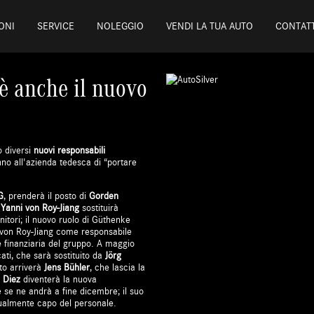
ONI
SERVICE
NOLEGGIO
VENDI LA TUA AUTO
CONTATT
'è anche il nuovo
 diversi
nuovi responsabili
no all'azienda tedesca di “portare
G
, prenderà il posto di
Gorden
o
Yanni von Roy-Jiang
sostituirà
rnitori; il nuovo ruolo di Güthenke
ni von Roy-Jiang come responsabile
e finanziaria del gruppo. A maggio
icati, che sarà sostituito da
Jörg
sto arriverà
Jens Bühler
, che lascia la
 Diez
diventerà la nuova
e se ne andrà a fine dicembre; il suo
tualmente capo del personale.