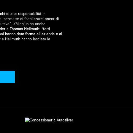
ichi di alta responsabilità
in
ci permette di focalizzarci ancor di
duttiva”. Källenius ha anche
Eder
e
Thomas Hellmuth
: “forti
nni
hanno dato forma all'azienda e ai
 e Hellmuth hanno lasciato la