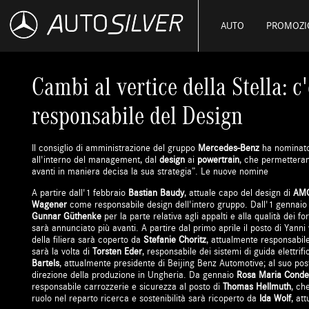
AUTO
PROMOZI
Cambi al vertice della Stella: c
responsabile del Design
Il consiglio di amministrazione del gruppo
Mercedes-Benz
ha nominato
all'interno del management, dal
design
ai
powertrain
, che permetteran
avanti in maniera decisa la sua strategia”.
Le nuove nomine
A partire dall'1 febbraio
Bastian Baudy
, attuale capo del design di
AM
Wagener
come responsabile design dell'intero gruppo. Dall'1 gennai
Gunnar Güthenke
per la parte relativa agli appalti e alla qualità dei fo
sarà annunciato più avanti. A partire dal primo aprile il posto di Yan
della filiera sarà coperto da
Stefanie Choritz
, attualmente responsabil
sarà la volta di
Torsten Eder
, responsabile dei sistemi di guida elettrif
Bartels
, attualmente presidente di Beijing Benz Automotive; al suo po
direzione della produzione in Ungheria. Da gennaio
Rosa Maria Conde
responsabile carrozzerie e sicurezza al posto di
Thomas Hellmuth
, ch
ruolo nel reparto ricerca e sostenibilità sarà ricoperto da
Ida Wolf
, at