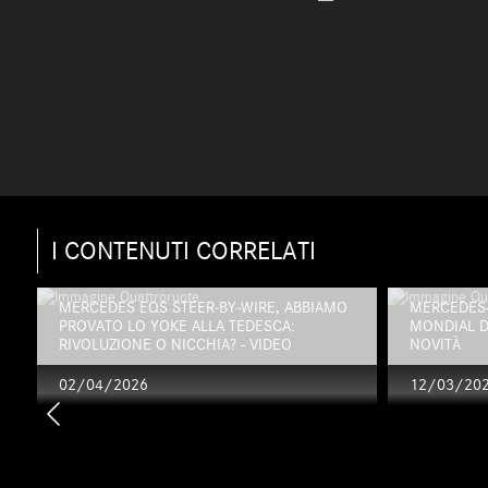
I CONTENUTI CORRELATI
,
MERCEDES EQS STEER‑BY‑WIRE, ABBIAMO
MERCEDES-
PROVATO LO YOKE ALLA TEDESCA:
MONDIAL D
RIVOLUZIONE O NICCHIA? - VIDEO
NOVITÀ
02/04/2026
12/03/20