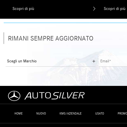
Scopri di più
Scopri di più
RIMANI SEMPRE AGGIORNATO
HOME
NUOVO
KM0/AZIENDALE
USATO
PROMO