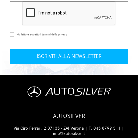
Ho letto e accetto i termini della privacy
AUTOSILVER
Via Ciro Ferrari, 2 37135 - ZAI Verona | T.
045 8799 311
|
info@autosilver.it