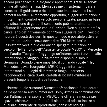
ancora più capace di dialogare e apprendere grazie ai servizi
online attivabili nell'app Mercedes me . Il sistema impara a
conoscere il guidatore e ricorda le sue impostazioni o i suoi
percorsi abituali. Al momento opportuno, suggerisce funzioni di
infotainment, comfort e veicolo personalizzate, proprio in base
alla situazione di guida. Il conducente può naturalmente
rifiutare il suggerimento con la funzione "Non suggerire ora" o
cancellarlo definitivamente con "Non suggerire più". Il veicolo
ricorderà questi desideri. In questo modo è possibile attivare
determinate azioni senza dover dire "Ehi Mercedes" e
l'assistente vocale può ora anche spiegare le funzioni del
veicolo. Nell'ambito dell'"Assistente vocale MBUX" di Mercedes
me, l'audio "Tourguide" aggiunge un'interessante funzione alle
informazioni di viaggio, inizialmente disponibile solo in
Germania. Quando viene impartito il comando vocale "Hey
Mercedes, avvia Tourguide", MBUX legge informazioni
interessanti sui luoghi di interesse lungo il percorso,
rispondendo ai circa 3.400 cartelli di località d’interesse
presenti lungo le autostrade tedesche.
Il sistema audio surround Burmester® opzionale è ora dotato
dell'esperienza audio immersiva Dolby Atmos in combinazione
con l'ultima generazione di MBUX, che offre alla musica più
spazio, chiarezza e profondità. Il sistema si adatta inoltre a
qualsiasi ambiente di riproduzione, consentendo agli