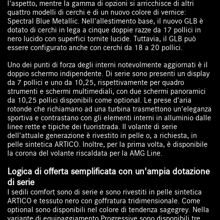
l'aspetto, mentre la gamma di opzioni si arricchisce di altri
quattro modelli di cerchi e di un nuovo colore di vernice:
Spectral Blue Metallic. Nell'allestimento base, il nuovo GLB è
dotato di cerchi in lega a cinque doppie razze da 17 pollici in
nero lucido con superfici tornite lucide. Tuttavia, il GLB può
essere configurato anche con cerchi da 18 a 20 pollici.
Uno dei punti di forza degli interni notevolmente aggiornati è il
doppio schermo indipendente. Di serie sono presenti un display
da 7 pollici e uno da 10,25, rispettivamente per quadro
strumenti e schermi multimediali, con due schermi panoramici
da 10,25 pollici disponibili come optional. Le prese d'aria
rotonde che richiamano ad una turbina trasmettono un'eleganza
sportiva e contrastano con gli elementi interni in alluminio dalle
linee rette e tipiche dei fuoristrada. Il volante di serie
dell'attuale generazione è rivestito in pelle o, a richiesta, in
pelle sintetica ARTICO. Inoltre, per la prima volta, è disponibile
la corona del volante riscaldata per la AMG Line.
Logica di offerta semplificata con un'ampia dotazione
di serie
I sedili comfort sono di serie e sono rivestiti in pelle sintetica
ARTICO e tessuto nero con goffratura tridimensionale. Come
optional sono disponibili nel colore di tendenza sagegrey. Nella
variante di equipaggiamento Progressive sono disponibili tre