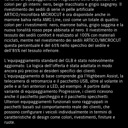
colori per gli interni: nero, beige macchiato e grigio sagegrey. Il
rivestimento dei sedili di serie in pelle artificiale
ARTICO/microfibra MICROCUT è ora disponibile anche in
marrone bahia nella AMG Line, così come un totale di quattro
colori per i rivestimenti: nero, marrone bahia, grigio saggina e la
nuova tonalità rosso pepe abbinata al nero. Il rivestimento in
tessuto dei sedili comfort è realizzato al 100% con materiali
riciclati, mentre nel rivestimento dei sedili ARTICO/MICROCUT
questa percentuale è del 65% nello specchio del sedile e
dell'85% nel tessuto inferiore.
L'equipaggiamento standard del GLB è stato notevolmente
aggiornato. La logica dell'offerta è stata adattata in modo
ancora più preciso ai desideri specifici dei clienti.
L'equipaggiamento di base comprende già l'Highbeam Assist, la
telecamera di retromarcia e il pacchetto USB, oltre al volante in
pelle e ai fari anteriori a LED, ad esempio. A partire dalla
variante di equipaggiamento Progressive, i clienti ricevono
anche il pacchetto parcheggio e il pacchetto specchietti.
Ulteriori equipaggiamenti funzionali sono raggruppati in
pacchetti basati sul comportamento reale dei clienti, che
possono configurare i veicoli individualmente in termini di
caratteristiche di design come colori, rivestimenti, finiture e
ruote.