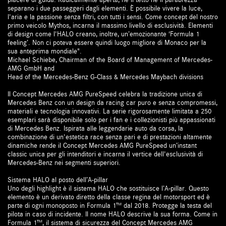
separano i due passeggeri dagli elementi. È possibile vivere la luce,
l'aria e la passione senza filtri, con tutti i sensi. Come concept del nostro
primo veicolo Mythos, incarna il massimo livello di esclusività. Elementi
di design come l'HALO creano, inoltre, un’emozionante ‘Formula 1
feeling’. Non ci poteva essere quindi luogo migliore di Monaco per la
sua anteprima mondiale".
Michael Schiebe, Chairman of the Board of Management of Mercedes-
AMG GmbH and
Head of the Mercedes-Benz G-Class & Mercedes Maybach divisions
Il Concept Mercedes AMG PureSpeed celebra la tradizione unica di
Mercedes Benz con un design da racing car puro e senza compromessi,
materiali e tecnologia innovativi. La serie rigorosamente limitata a 250
esemplari sarà disponibile solo per i fan e i collezionisti più appassionati
di Mercedes Benz. Ispirata alle leggendarie auto da corsa, la
combinazione di un'estetica race senza pari e di prestazioni altamente
dinamiche rende il Concept Mercedes AMG PureSpeed un’instant
classic unica per gli intenditori e incarna il vertice dell'esclusività di
Mercedes-Benz nei segmenti superiori.
Sistema HALO al posto dell’A-pillar
Uno degli highlight è il sistema HALO che sostituisce l’A-pillar. Questo
elemento è un derivato diretto della classe regina del motorsport ed è
parte di ogni monoposto in Formula 1™ dal 2018. Protegge la testa del
pilota in caso di incidente. Il nome HALO descrive la sua forma. Come in
Formula 1™, il sistema di sicurezza del Concept Mercedes AMG