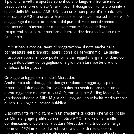
Tipici di una vettura sportiva sono il cofano lungo e il frontale molto
basso con un pronunciato ‘shark nose’. Il design del frontale è simile a
quello della Mercedes AMG ONE con un'ampia presa d'aria inferiore
con scritta AMG e una stella Mercedes scura e cromata sul muso. A ciò
si aggiunge il cofano ottimizzato dal punto di vista aerodinamico e
sportivo con un'uscita d'aria supplementare. Piccoli deflettori
trasparenti nella parte anteriore e laterale direzionano il vento oltre
l’abitacolo.
Il minuzioso lavoro del team di progettazione si nota anche nella
pannellatura dei brancardi laterali con flics aerodinamici. Le spalle
muscolose sopra le ruote posteriori a carreggiata larga si fondono con
l'elegante cofano del bagagliaio e la grembialatura posteriore che
enfatizza la larghezza.
Omaggio ai leggendari modelli Mercedes
Anche molti altri dettagli del design rendono omaggio agli sport
motoristici. I due contrafforti volanti dietro i sedili ricordano auto da
corsa leggendarie come la 300 SLR, con la quale Stirling Moss e Denis
Jenkinson vinsero la Mille Miglia del 1955, ad una velocità media record
di ben 157 km/h su strada pubblica.
L'accattivante verniciatura - in un gradiente di colore che va dal rosso
Le Mans al grigio grafite con un motivo AMG nero - richiama alla
combinazione di colori della vettura Mercedes vincitrice della Targa
Florio del 1924 in Sicilia. La vettura era dipinta di rosso, colore
tipicamente riservato ai veicoli italiani. Le auto da corsa tedesche erano