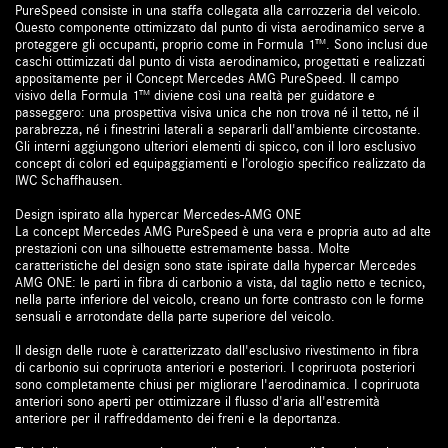
PureSpeed consiste in una staffa collegata alla carrozzeria del veicolo.
Questo componente ottimizzato dal punto di vista aerodinamico serve a
proteggere gli occupanti, proprio come in Formula 1™. Sono inclusi due
caschi ottimizzati dal punto di vista aerodinamico, progettati e realizzati
appositamente per il Concept Mercedes AMG PureSpeed. Il campo
visivo della Formula 1™ diviene così una realtà per guidatore e
passeggero: una prospettiva visiva unica che non trova né il tetto, né il
parabrezza, né i finestrini laterali a separarli dall'ambiente circostante.
Gli interni aggiungono ulteriori elementi di spicco, con il loro esclusivo
concept di colori ed equipaggiamenti e l’orologio specifico realizzato da
IWC Schaffhausen.
Design ispirato alla hypercar Mercedes-AMG ONE
La concept Mercedes AMG PureSpeed è una vera e propria auto ad alte
prestazioni con una silhouette estremamente bassa. Molte
caratteristiche del design sono state ispirate dalla hypercar Mercedes
AMG ONE: le parti in fibra di carbonio a vista, dal taglio netto e tecnico,
nella parte inferiore del veicolo, creano un forte contrasto con le forme
sensuali e arrotondate della parte superiore del veicolo.
Il design delle ruote è caratterizzato dall'esclusivo rivestimento in fibra
di carbonio sui copriruota anteriori e posteriori. I copriruota posteriori
sono completamente chiusi per migliorare l'aerodinamica. I copriruota
anteriori sono aperti per ottimizzare il flusso d'aria all'estremità
anteriore per il raffreddamento dei freni e la deportanza.