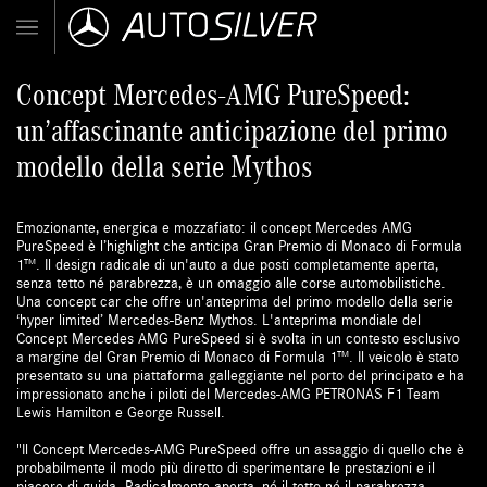
Concept Mercedes-AMG PureSpeed:
un’affascinante anticipazione del primo
modello della serie Mythos
Emozionante, energica e mozzafiato: il concept Mercedes AMG
PureSpeed è l’highlight che anticipa Gran Premio di Monaco di Formula
1™. Il design radicale di un'auto a due posti completamente aperta,
senza tetto né parabrezza, è un omaggio alle corse automobilistiche.
Una concept car che offre un'anteprima del primo modello della serie
‘hyper limited’ Mercedes-Benz Mythos. L'anteprima mondiale del
Concept Mercedes AMG PureSpeed si è svolta in un contesto esclusivo
a margine del Gran Premio di Monaco di Formula 1™. Il veicolo è stato
presentato su una piattaforma galleggiante nel porto del principato e ha
impressionato anche i piloti del Mercedes-AMG PETRONAS F1 Team
Lewis Hamilton e George Russell.
"Il Concept Mercedes-AMG PureSpeed offre un assaggio di quello che è
probabilmente il modo più diretto di sperimentare le prestazioni e il
piacere di guida. Radicalmente aperta, né il tetto né il parabrezza