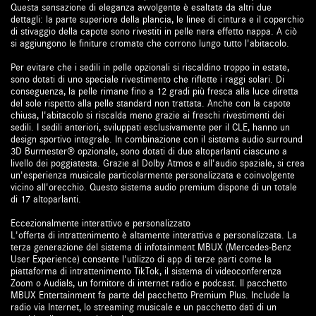
Questa sensazione di eleganza avvolgente è esaltata da altri due
dettagli: la parte superiore della plancia, le linee di cintura e il coperchio
di stivaggio della capote sono rivestiti in pelle nera effetto nappa. A ciò
si aggiungono le finiture cromate che corrono lungo tutto l'abitacolo.
Per evitare che i sedili in pelle opzionali si riscaldino troppo in estate,
sono dotati di uno speciale rivestimento che riflette i raggi solari. Di
conseguenza, la pelle rimane fino a 12 gradi più fresca alla luce diretta
del sole rispetto alla pelle standard non trattata. Anche con la capote
chiusa, l'abitacolo si riscalda meno grazie ai freschi rivestimenti dei
sedili. I sedili anteriori, sviluppati esclusivamente per il CLE, hanno un
design sportivo integrale. In combinazione con il sistema audio surround
3D Burmester® opzionale, sono dotati di due altoparlanti ciascuno a
livello dei poggiatesta. Grazie al Dolby Atmos e all'audio spaziale, si crea
un'esperienza musicale particolarmente personalizzata e coinvolgente
vicino all'orecchio. Questo sistema audio premium dispone di un totale
di 17 altoparlanti.
Eccezionalmente interattivo e personalizzato
L'offerta di intrattenimento è altamente interattiva e personalizzata. La
terza generazione del sistema di infotainment MBUX (Mercedes-Benz
User Experience) consente l'utilizzo di app di terze parti come la
piattaforma di intrattenimento TikTok, il sistema di videoconferenza
Zoom o Audials, un fornitore di internet radio e podcast. Il pacchetto
MBUX Entertainment fa parte del pacchetto Premium Plus. Include la
radio via Internet, lo streaming musicale e un pacchetto dati di un