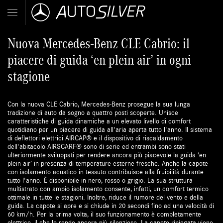
Nuova Mercedes-Benz CLE Cabrio: il
piacere di guida ‘en plein air’ in ogni
stagione
Con la nuova CLE Cabrio, Mercedes-Benz prosegue la sua lunga
tradizione di auto da sogno a quattro posti scoperte. Unisce
caratteristiche di guida dinamiche a un elevato livello di comfort
quotidiano per un piacere di guida all'aria aperta tutto l'anno. Il sistema
di deflettori elettrici AIRCAP® e il dispositivo di riscaldamento
dell'abitacolo AIRSCARF® sono di serie ed entrambi sono stati
ulteriormente sviluppati per rendere ancora più piacevole la guida ‘en
plein air’ in presenza di temperature esterne fresche. Anche la capote
con isolamento acustico in tessuto contribuisce alla fruibilità durante
tutto l'anno. È disponibile in nero, rosso o grigio. La sua struttura
multistrato con ampio isolamento consente, infatti, un comfort termico
ottimale in tutte le stagioni. Inoltre, riduce il rumore del vento e della
guida. La capote si apre e si chiude in 20 secondi fino ad una velocità di
60 km/h. Per la prima volta, il suo funzionamento è completamente
elettrico, il che lo rende ancora più silenzioso. La capote ripiegata viene