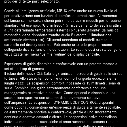
provider di terze parti selezionato.
Grazie all'intelligenza artificiale, MBUX offre anche un nuovo livello di
personalizzazione con funzioni di comfort automatizzate. Al momento
del lancio sul mercato, i clienti potranno utilizzare modelli per le routine
standard. Ad esempio, "Giorni freddi" (il riscaldamento dei sedili si attiva
a una determinata temperatura esterna) o "Serata galante" (la musica
romantica viene riprodotta tramite audio Bluetooth; l'illuminazione
ambientale diventa rosa). Gli utenti accedono ai modelli tramite un
carosello nel display centrale. Può anche creare le proprie routine
collegando diverse funzioni e condizioni. Le routine così create vengono
visualizzate nel menu "Le mie routine" del display centrale.
Esperienza di guida dinamica e confortevole con un potente motore a
sei cilindri top di gamma
Il telaio della nuova CLE Cabrio garantisce il piacere di guida sulle strade
tortuose. Allo stesso tempo, offre un comfort di guida eccezionale nei
lunghi viaggi. Le sospensioni comfort, ribassate di 15 millimetri, sono di
serie. Combina una guida estremamente confortevole con una
maneggevolezza reattiva e sportiva. Come optional è disponibile una
sospensione sportiva con sistema di smorzamento selettivo
dell'ampiezza. Le sospensioni DYNAMIC BODY CONTROL, disponibili
come optional, consentono un'esperienza di guida altamente regolabile,
da estremamente sportiva a confortevole, grazie a uno smorzamento
continuo e adattivo davanti e dietro. Le sospensioni attive controllano
individualmente le caratteristiche di smorzamento di ciascuna ruota in
combinazione con le caratteristiche del motore, della trasmissione e