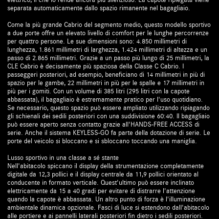
separata automaticamente dallo spazio rimanente nel bagagliaio.
Come la più grande Cabrio del segmento medio, questo modello sportivo
a due porte offre un elevato livello di comfort per le lunghe percorrenze
per quattro persone. Le sue dimensioni sono: 4.850 millimetri di
lunghezza, 1.861 millimetri di larghezza, 1.424 millimetri di altezza e un
passo di 2.865 millimetri. Grazie a un passo più lungo di 25 millimetri, la
CLE Cabrio è decisamente più spaziosa della Classe C Cabrio. I
passeggeri posteriori, ad esempio, beneficiano di 14 millimetri in più di
spazio per le gambe, 22 millimetri in più per le spalle e 17 millimetri in
più per i gomiti. Con un volume di 385 litri (295 litri con la capote
abbassata), il bagagliaio è estremamente pratico per l'uso quotidiano.
Se necessario, questo spazio può essere ampliato utilizzando ripiagando
gli schienali dei sedili posteriori con una suddivisione 60:40. Il bagagliaio
può essere aperto senza contatto grazie all'HANDS-FREE ACCESS di
serie. Anche il sistema KEYLESS-GO fa parte della dotazione di serie. Le
porte del veicolo si bloccano e si sbloccano toccando una maniglia.
Lusso sportivo in una classe a sé stante
Nell'abitacolo spiccano il display della strumentazione completamente
digitale da 12,3 pollici e il display centrale da 11,9 pollici orientato al
conducente in formato verticale. Quest'ultimo può essere inclinato
elettricamente da 15 a 40 gradi per evitare di distrarre l'attenzione
quando la capote è abbassata. Un altro punto di forza è l'illuminazione
ambientale dinamica opzionale. Fasci di luce si estendono dall'abitacolo
alle portiere e ai pannelli laterali posteriori fin dietro i sedili posteriori.