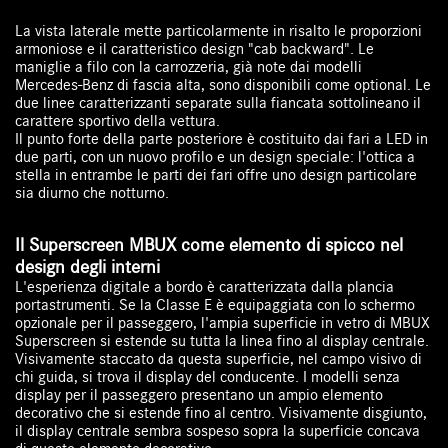
La vista laterale mette particolarmente in risalto le proporzioni
armoniose e il caratteristico design "cab backward". Le
maniglie a filo con la carrozzeria, già note dai modelli
Mercedes-Benz di fascia alta, sono disponibili come optional. Le
due linee caratterizzanti separate sulla fiancata sottolineano il
carattere sportivo della vettura.
Il punto forte della parte posteriore è costituito dai fari a LED in
due parti, con un nuovo profilo e un design speciale: l'ottica a
stella in entrambe le parti dei fari offre uno design particolare
sia diurno che notturno.
Il Superscreen MBUX come elemento di spicco nel
design degli interni
L'esperienza digitale a bordo è caratterizzata dalla plancia
portastrumenti. Se la Classe E è equipaggiata con lo schermo
opzionale per il passeggero, l'ampia superficie in vetro di MBUX
Superscreen si estende su tutta la linea fino al display centrale.
Visivamente staccato da questa superficie, nel campo visivo di
chi guida, si trova il display del conducente. I modelli senza
display per il passeggero presentano un ampio elemento
decorativo che si estende fino al centro. Visivamente disgiunto,
il display centrale sembra sospeso sopra la superficie concava