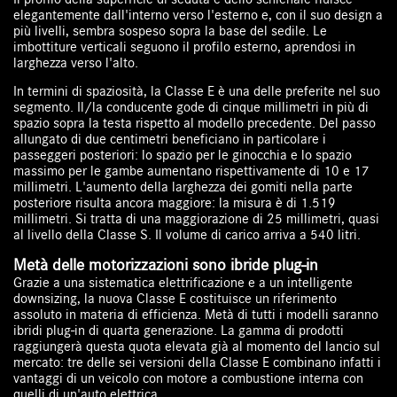
elegantemente dall'interno verso l'esterno e, con il suo design a
più livelli, sembra sospeso sopra la base del sedile. Le
imbottiture verticali seguono il profilo esterno, aprendosi in
larghezza verso l'alto.
In termini di spaziosità, la Classe E è una delle preferite nel suo
segmento. Il/la conducente gode di cinque millimetri in più di
spazio sopra la testa rispetto al modello precedente. Del passo
allungato di due centimetri beneficiano in particolare i
passeggeri posteriori: lo spazio per le ginocchia e lo spazio
massimo per le gambe aumentano rispettivamente di 10 e 17
millimetri. L'aumento della larghezza dei gomiti nella parte
posteriore risulta ancora maggiore: la misura è di 1.519
millimetri. Si tratta di una maggiorazione di 25 millimetri, quasi
al livello della Classe S. Il volume di carico arriva a 540 litri.
Metà delle motorizzazioni sono ibride plug-in
Grazie a una sistematica elettrificazione e a un intelligente
downsizing, la nuova Classe E costituisce un riferimento
assoluto in materia di efficienza. Metà di tutti i modelli saranno
ibridi plug-in di quarta generazione. La gamma di prodotti
raggiungerà questa quota elevata già al momento del lancio sul
mercato: tre delle sei versioni della Classe E combinano infatti i
vantaggi di un veicolo con motore a combustione interna con
quelli di un'auto elettrica.