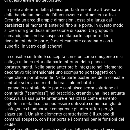
di questo elemento decorativo.
La parte anteriore della plancia portastrumenti è attraversata
dalla banda luminosa dell'illuminazione di atmosfera attiva.
Creando un arco di ampie dimensioni, essa si allunga dal
parabrezza ai montanti anteriori fino alle porte. In questo modo
si crea una grandiosa impressione di spazio. Un gruppo di
comandi, che sembra sospeso nella parte superiore dei
rivestimenti delle porte, è esteticamente coordinato con le
superfici in vetro degli schermi.
La consolle centrale è concepita come un corpo omogeneo e si
collega in linea retta alla parte inferiore della plancia
portastrumenti. Nella parte anteriore è integrato nell'elemento
decorativo tridimensionale uno scomparto portaoggetti con
coperchio e portabevande. Nella parte posteriore della consolle
centrale si trova un morbido bracciolo imbottito.
Il pannello centrale delle porte confluisce senza soluzione di
continuità (“seamless”) nel bracciolo, creando una linea arcuata
concava. La sua parte anteriore è realizzata come elemento
high-tech metallico che può essere utilizzato come maniglia di
sostegno e chiudiporta e comprende gli interruttori per gli
alzacristalli. Un altro elemento caratteristico è il gruppo di
comandi sospeso, con l'apriporta e i comandi per le funzioni del
sedile.
Il profilo della superficie di seduta e dello schienale fluisce