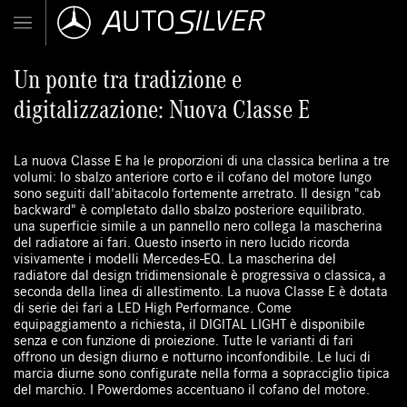
Un ponte tra tradizione e
digitalizzazione: Nuova Classe E
La nuova Classe E ha le proporzioni di una classica berlina a tre
volumi: lo sbalzo anteriore corto e il cofano del motore lungo
sono seguiti dall'abitacolo fortemente arretrato. Il design "cab
backward" è completato dallo sbalzo posteriore equilibrato.
una superficie simile a un pannello nero collega la mascherina
del radiatore ai fari. Questo inserto in nero lucido ricorda
visivamente i modelli Mercedes-EQ. La mascherina del
radiatore dal design tridimensionale è progressiva o classica, a
seconda della linea di allestimento. La nuova Classe E è dotata
di serie dei fari a LED High Performance. Come
equipaggiamento a richiesta, il DIGITAL LIGHT è disponibile
senza e con funzione di proiezione. Tutte le varianti di fari
offrono un design diurno e notturno inconfondibile. Le luci di
marcia diurne sono configurate nella forma a sopracciglio tipica
del marchio. I Powerdomes accentuano il cofano del motore.