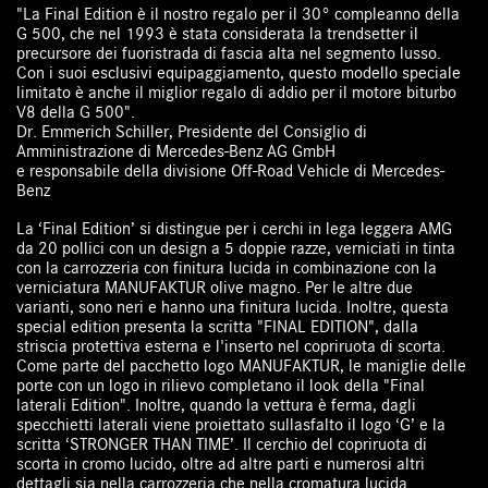
"La Final Edition è il nostro regalo per il 30° compleanno della
G 500, che nel 1993 è stata considerata la trendsetter il
precursore dei fuoristrada di fascia alta nel segmento lusso.
Con i suoi esclusivi equipaggiamento, questo modello speciale
limitato è anche il miglior regalo di addio per il motore biturbo
V8 della G 500".
Dr. Emmerich Schiller, Presidente del Consiglio di
Amministrazione di Mercedes-Benz AG GmbH
e responsabile della divisione Off-Road Vehicle di Mercedes-
Benz
La ‘Final Edition’ si distingue per i cerchi in lega leggera AMG
da 20 pollici con un design a 5 doppie razze, verniciati in tinta
con la carrozzeria con finitura lucida in combinazione con la
verniciatura MANUFAKTUR olive magno. Per le altre due
varianti, sono neri e hanno una finitura lucida. Inoltre, questa
special edition presenta la scritta "FINAL EDITION", dalla
striscia protettiva esterna e l'inserto nel copriruota di scorta.
Come parte del pacchetto logo MANUFAKTUR, le maniglie delle
porte con un logo in rilievo completano il look della "Final
laterali Edition". Inoltre, quando la vettura è ferma, dagli
specchietti laterali viene proiettato sullasfalto il logo ‘G’ e la
scritta ‘STRONGER THAN TIME’. Il cerchio del copriruota di
scorta in cromo lucido, oltre ad altre parti e numerosi altri
dettagli sia nella carrozzeria che nella cromatura lucida