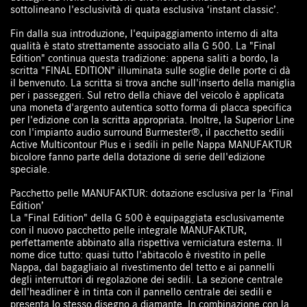
sottolineano l'esclusività di quata esclusiva ‘instant classic’.
Fin dalla sua introduzione, l'equipaggiamento interno di alta
qualità è stato strettamente associato alla G 500. La "Final
Edition" continua questa tradizione: appena saliti a bordo, la
scritta "FINAL EDITION" illuminata sulle soglie delle porte ci dà
il benvenuto. La scritta si trova anche sull'inserto della maniglia
per i passeggeri. Sul retro della chiave del veicolo è applicata
una moneta d'argento autentica sotto forma di placca specifica
per l'edizione con la scritta appropriata. Inoltre, la Superior Line
con l'impianto audio surround Burmester®, il pacchetto sedili
Active Multicontour Plus e i sedili in pelle Nappa MANUFAKTUR
bicolore fanno parte della dotazione di serie dell'edizione
speciale.
Pacchetto pelle MANUFAKTUR: dotazione esclusiva per la ‘Final
Edition’
La "Final Edition" della G 500 è equipaggiata esclusivamente
con il nuovo pacchetto pelle integrale MANUFAKTUR,
perfettamente abbinato alla rispettiva verniciatura esterna. Il
nome dice tutto: quasi tutto l'abitacolo è rivestito in pelle
Nappa, dal bagagliaio al rivestimento del tetto e ai pannelli
degli interruttori di regolazione dei sedili. La sezione centrale
dell'headliner è in tinta con il pannello centrale dei sedili e
presenta lo stesso disegno a diamante. In combinazione con la