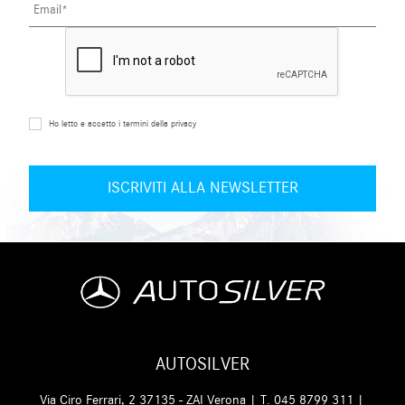
Ho letto e accetto i termini della privacy
AUTOSILVER
Via Ciro Ferrari, 2 37135 - ZAI Verona | T.
045 8799 311
|