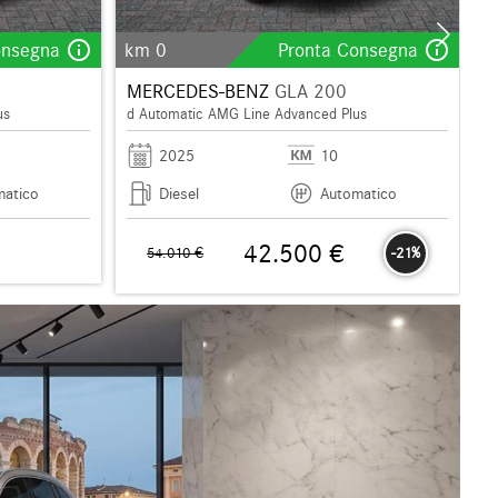
info_outline
info_outline
onsegna
km 0
Pronta Consegna
MERCEDES-BENZ
GLA 200
us
d Automatic AMG Line Advanced Plus
2025
10
matico
Diesel
Automatico
42.500 €
54.010 €
-21%