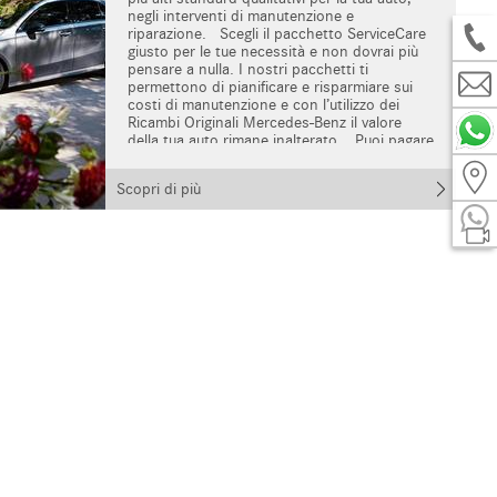
negli interventi di manutenzione e
riparazione. Scegli il pacchetto ServiceCare
giusto per le tue necessità e non dovrai più
pensare a nulla. I nostri pacchetti ti
permettono di pianificare e risparmiare sui
costi di manutenzione e con l’utilizzo dei
Ricambi Originali Mercedes-Benz il valore
della tua auto rimane inalterato. Puoi pagare
in comode rate mensili fino a 4 manutenzioni
o, in alternativa, effettuare un singolo
Scopri di più
pagamento anticipato. Il pacchetto
ServiceCare include i costi di manodopera,
liquidi e Ricambi Originali utilizzati negli
interventi di manutenzione. Listino Prezzi
(IVA inclusa) per vetture fino ad 1 anno dalla
data di immatricolazione Listino Prezzi (IVA
inclusa) per vetture comprese tra 1 e 8 anni
(dalla data di immatricolazione)