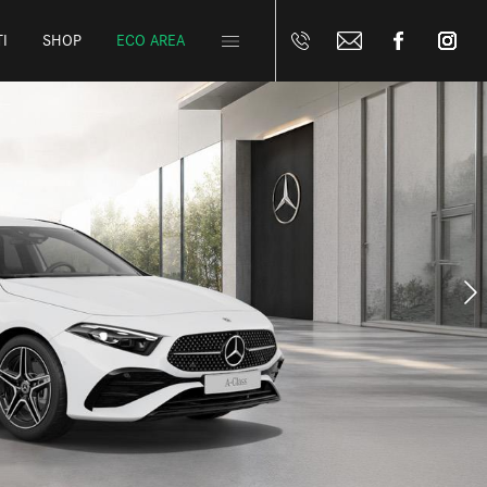
I
SHOP
ECO AREA