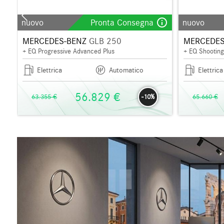
info_outline
nuovo
Pronta Consegna
nuovo
MERCEDES-BENZ
GLB 250
MERCEDES
+ EQ Progressive Advanced Plus
+ EQ Shootin
Elettrica
Automatico
Elettrica
56.829 €
63.355 €
-10%
65.660 €