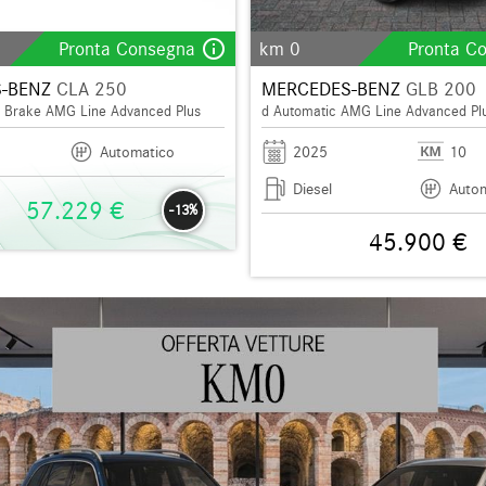
info_outline
Pronta Consegna
km 0
Pronta C
-BENZ
CLA 250
MERCEDES-BENZ
GLB 200
g Brake AMG Line Advanced Plus
d Automatic AMG Line Advanced Pl
Automatico
2025
10
Diesel
Auto
57.229 €
-13%
45.900 €