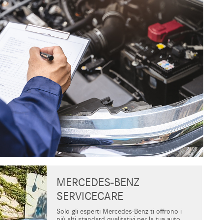
MERCEDES-BENZ
SERVICECARE
Solo gli esperti Mercedes-Benz ti offrono i
più alti standard qualitativi per la tua auto,