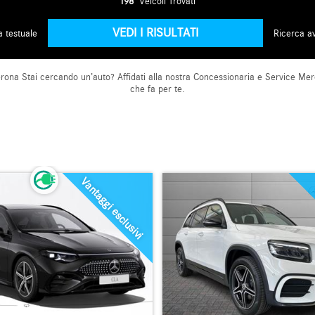
198
Veicoli Trovati
a testuale
Ricerca a
erona
Stai cercando un’auto? Affidati alla nostra Concessionaria e Service Mer
che fa per te.
Vantaggi esclusivi