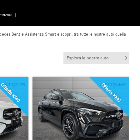
vanzata
cedes Benz e Assistenza Smart e scopri, tra tutte le nostre auto quella
Esplora le nostre auto
Offerta KM0
Offerta KM0