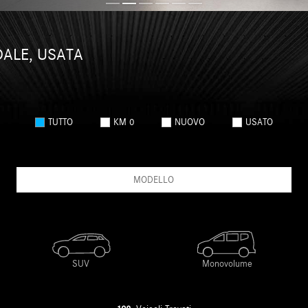
DALE, USATA
TUTTO
KM 0
NUOVO
USATO
MODELLO