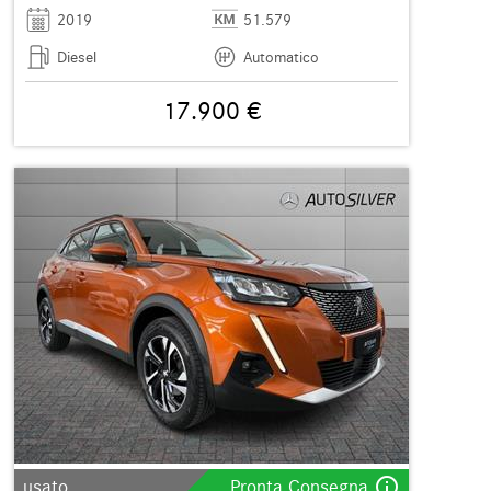
2019
51.579
Diesel
Automatico
17.900 €
info_outline
usato
Pronta Consegna