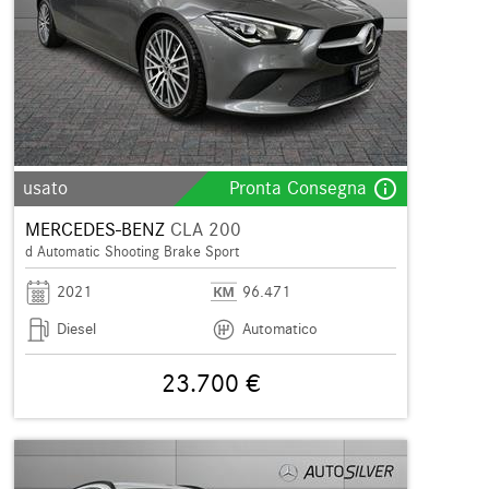
info_outline
usato
Pronta Consegna
MERCEDES-BENZ
CLA 200
d Automatic Shooting Brake Sport
2021
96.471
Diesel
Automatico
23.700 €