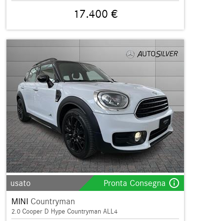
17.400 €
info_outline
usato
Pronta Consegna
MINI
Countryman
2.0 Cooper D Hype Countryman ALL4