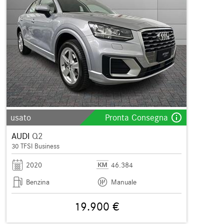
info_outline
usato
Pronta Consegna
AUDI
Q2
30 TFSI Business
2020
46.384
Benzina
Manuale
19.900 €