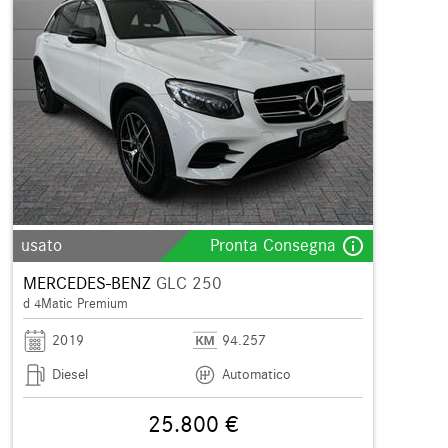
info_outline
usato
Pronta Consegna
MERCEDES-BENZ
GLC 250
d 4Matic Premium
2019
94.257
Diesel
Automatico
25.800 €