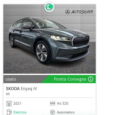
info_outline
usato
Pronta Consegna
SKODA
Enyaq iV
60
2021
94.320
Elettrica
Automatico