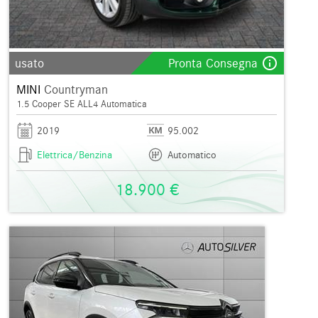
info_outline
usato
Pronta Consegna
MINI
Countryman
1.5 Cooper SE ALL4 Automatica
2019
95.002
Elettrica/Benzina
Automatico
18.900 €