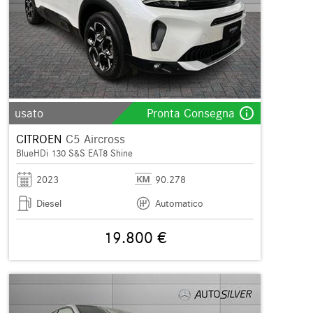
info_outline
usato
Pronta Consegna
CITROEN
C5 Aircross
BlueHDi 130 S&S EAT8 Shine
2023
90.278
Diesel
Automatico
19.800 €