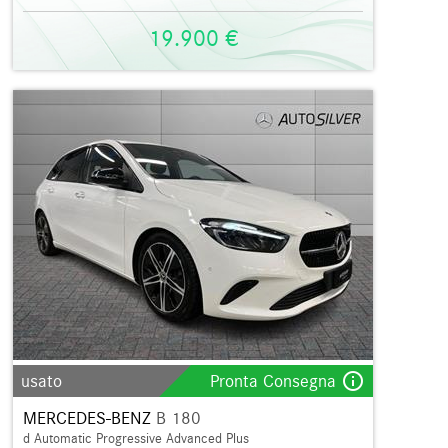
19.900 €
info_outline
usato
Pronta Consegna
MERCEDES-BENZ
B 180
d Automatic Progressive Advanced Plus