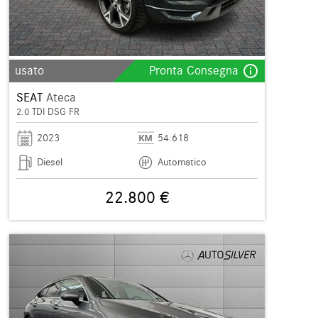
info_outline
usato
Pronta Consegna
SEAT
Ateca
2.0 TDI DSG FR
2023
54.618
Diesel
Automatico
22.800 €