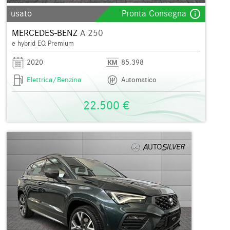
info_outline
usato
Pronta Consegna
MERCEDES-BENZ
A 250
e hybrid EQ Premium
2020
85.398
Elettrica/Benzina
Automatico
22.500 €