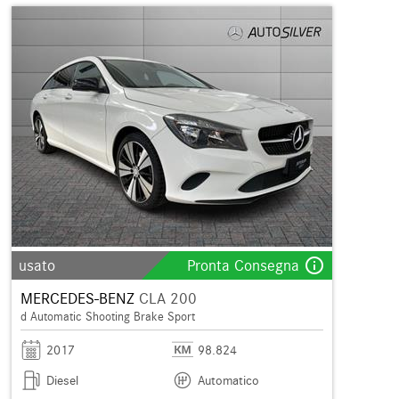
info_outline
usato
Pronta Consegna
MERCEDES-BENZ
CLA 200
d Automatic Shooting Brake Sport
2017
98.824
Diesel
Automatico