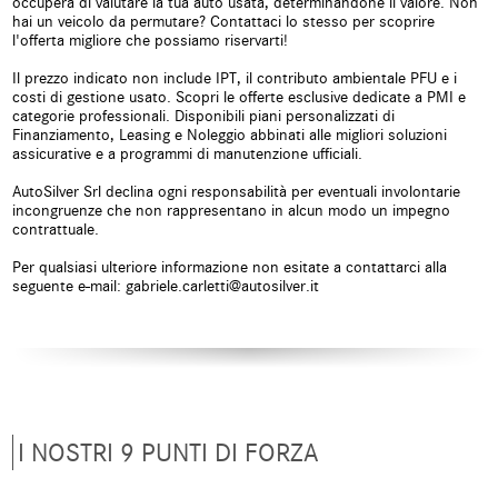
occuperà di valutare la tua auto usata, determinandone il valore. Non
Climatizzatore automatico, 2 zone
Controllo automatico clima
hai un veicolo da permutare? Contattaci lo stesso per scoprire
l'offerta migliore che possiamo riservarti!
Controllo elettronico della corsia
Controllo trazione
Il prezzo indicato non include IPT, il contributo ambientale PFU e i
costi di gestione usato. Scopri le offerte esclusive dedicate a PMI e
Controllo vocale
Cruise Control
categorie professionali. Disponibili piani personalizzati di
Finanziamento, Leasing e Noleggio abbinati alle migliori soluzioni
ESP
Fari LED
assicurative e a programmi di manutenzione ufficiali.
AutoSilver Srl declina ogni responsabilità per eventuali involontarie
Fendinebbia
Frenata d'emergenza assistita
incongruenze che non rappresentano in alcun modo un impegno
contrattuale.
Freno di stazionamento elettrico
Hill holder
Per qualsiasi ulteriore informazione non esitate a contattarci alla
seguente e-mail: gabriele.carletti@autosilver.it
Immobilizzatore elettronico
Interni in pelle
Isofix
Kit antipanne
Leve al volante
Limitatore di velocità
Luce d'ambiente
Luci diurne
I NOSTRI 9 PUNTI DI FORZA
Luci diurne LED
Monitoraggio pressione
pneumatici