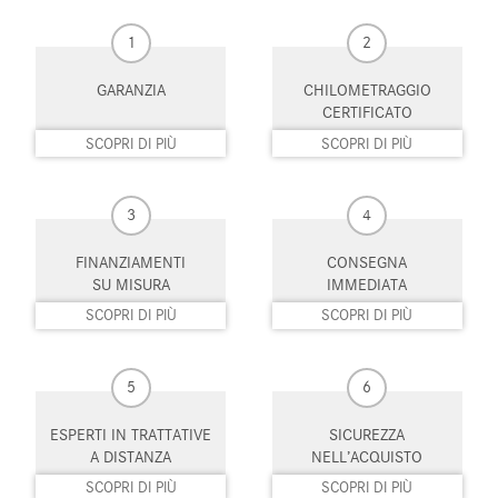
1
2
MP3
Pacchetto sportivo
GARANZIA
CHILOMETRAGGIO
Parabrezza riscaldabile
Park Distance Control
CERTIFICATO
Pneumatici estivi
Portellone posteriore elettrico
SCOPRI DI PIÙ
SCOPRI DI PIÙ
Regolazione elettrica sedili
Riconoscimento dei segnali
stradali
3
4
Schermo multifunzione
Sedile passeggero ribaltabile
FINANZIAMENTI
CONSEGNA
interamente digitale
SU MISURA
IMMEDIATA
SCOPRI DI PIÙ
SCOPRI DI PIÙ
Sedili riscaldati
Sensore di luce
Sensore di pioggia
Sensori di parcheggio anteriori
5
6
Sensori di parcheggio posteriori
Servosterzo
ESPERTI IN TRATTATIVE
SICUREZZA
Sistema di avviso di distanza
Sistema di chiamata d'emergenza
A DISTANZA
NELL’ACQUISTO
SCOPRI DI PIÙ
SCOPRI DI PIÙ