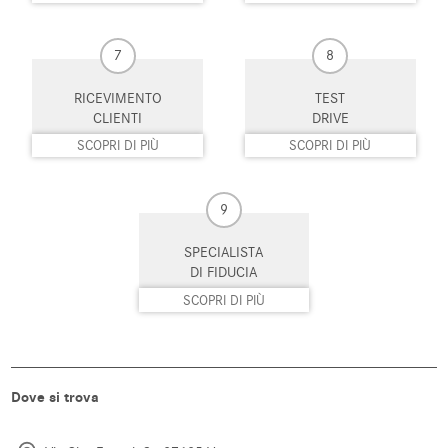
Sistema di navigazione
Sistema di parcheggio automatico
Sistema di riconoscimento della
Specchietti laterali elettrici
7
8
stanchezza
RICEVIMENTO
TEST
Start/Stop Automatico
Supporto lombare
CLIENTI
DRIVE
SCOPRI DI PIÙ
SCOPRI DI PIÙ
Telecamera per parcheggio
Touch screen
assistito
Trazione integrale
USB
9
Vetri oscurati
Vivavoce
SPECIALISTA
DI FIDUCIA
Volante in pelle
Volante multifunzione
SCOPRI DI PIÙ
Dove si trova