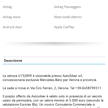
Airbag
Airbag Passeggero
Airbag testa
Alzacristalli elettrici
Android Auto
Apple CarPlay
Assistente abbaglianti
Autoradio
Autoradio digitale
Bluetooth
Boardcomputer
Bracciolo
Descrizione
Carica per smartphone a
Cerchi in lega
induzione
La vettura U132899 è visionabile presso AutoSilver srl,
concessionaria esclusiva Mercedes-Benz per Verona e provincia.
Chiamata automatica per
Chiusura centralizzata
emergenze
La sede si trova in Via Ciro Ferrari, 2, Verona. Tel +39-0458799311
Chiusura centralizzata
Climatizzatore
Il prezzo offerto da Autosilver è valido solo in presenza di un veicolo
telecomandata
usato da permutare, con un valore minimo di 5.000 euro (secondo la
valutazione Eurotax Blu). Un nostro Consulente Commerciale si