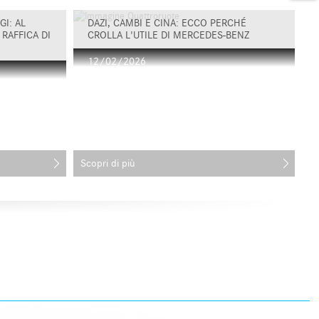
I: AL
DAZI, CAMBI E CINA: ECCO PERCHÉ
RAFFICA DI
CROLLA L'UTILE DI MERCEDES-BENZ
12/02/2026
Scopri di più
Sc