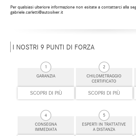
Sistema di avviso di distanza
Sistema di chiam
Per qualsiasi ulteriore informazione non esitate a contattarci alla se
Sistema di navigazione
Sistema di parch
gabriele.carletti@autosilver.it
Sistema di riconoscimento della stanchezza
Specchietti lateral
Start/Stop Automatico
Supporto lombar
Telecamera per parcheggio assistito
Touch screen
Trazione integrale
USB
I NOSTRI 9 PUNTI DI FORZA
Vetri oscurati
Vivavoce
Volante in pelle
Volante multifun
1
2
GARANZIA
CHILOMETRAGGIO
CERTIFICATO
SCOPRI DI PIÙ
SCOPRI DI PIÙ
4
5
CONSEGNA
ESPERTI IN TRATTATIVE
IMMEDIATA
A DISTANZA