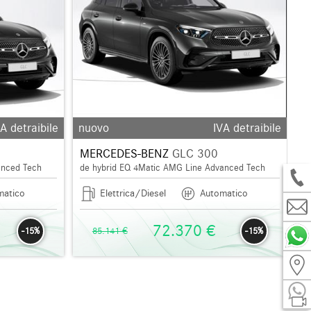
d
A detraibile
nuovo
IVA detraibile
MERCEDES-BENZ
GLC 300
anced Tech
de hybrid EQ 4Matic AMG Line Advanced Tech
matico
Elettrica/Diesel
Automatico
72.370 €
-15%
85.141 €
-15%