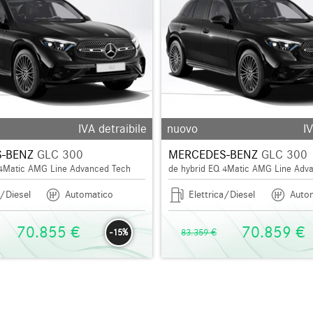
IVA detraibile
nuovo
IV
-BENZ
GLC 300
MERCEDES-BENZ
GLC 300
 4Matic AMG Line Advanced Tech
de hybrid EQ 4Matic AMG Line Adv
a/Diesel
Automatico
Elettrica/Diesel
Auto
70.855 €
70.859 €
-15%
83.359 €