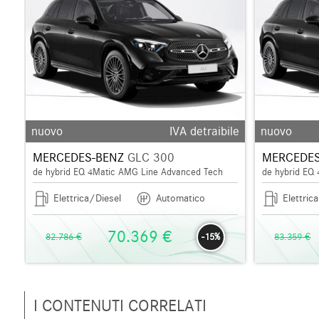
ile
nuovo
IVA detraibile
nuovo
MERCEDES-BENZ
GLC 300
MERCEDES
de hybrid EQ 4Matic AMG Line Advanced Tech
de hybrid EQ
Elettrica/Diesel
Automatico
Elettric
70.369 €
82.786 €
-15%
83.359 €
I CONTENUTI CORRELATI