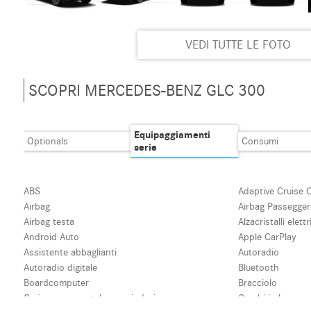
VEDI TUTTE LE FOTO
SCOPRI MERCEDES-BENZ GLC 300
Equipaggiamenti
Optionals
Consumi
serie
ABS
Adaptive Cruise 
Airbag
Airbag Passegge
Airbag testa
Alzacristalli elettr
Android Auto
Apple CarPlay
Assistente abbaglianti
Autoradio
Autoradio digitale
Bluetooth
Boardcomputer
Bracciolo
Carica per smartphone a induzione
Cerchi in lega