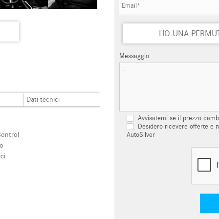
HO UNA PERMU
Messaggio
Dati tecnici
Avvisatemi se il prezzo camb
Desidero ricevere offerte e n
AutoSilver
Control
ro
ici