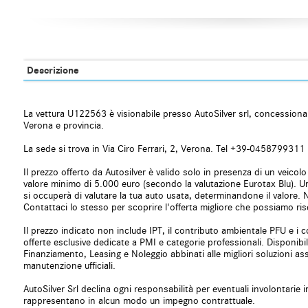
Chiamata automatica per emergenze
Chiusura centrali
Chiusura centralizzata telecomandata
Climatizzatore
Climatizzatore automatico, 2 zone
Controllo automa
Controllo elettronico della corsia
Controllo trazion
Controllo vocale
Cruise Control
Descrizione
ESP
Fari LED
Fendinebbia
Frenata d'emerge
Freno di stazionamento elettrico
Hill holder
La vettura U122563 è visionabile presso AutoSilver srl, concession
Immobilizzatore elettronico
Interni in pelle
Verona e provincia.
Isofix
Kit antipanne
La sede si trova in Via Ciro Ferrari, 2, Verona. Tel +39-0458799311
Leve al volante
Limitatore di velo
Luce d'ambiente
Luci diurne
Il prezzo offerto da Autosilver è valido solo in presenza di un veico
Luci diurne LED
valore minimo di 5.000 euro (secondo la valutazione Eurotax Blu).
Monitoraggio pre
si occuperà di valutare la tua auto usata, determinandone il valore.
MP3
Pacchetto sporti
Contattaci lo stesso per scoprire l'offerta migliore che possiamo rise
Parabrezza riscaldabile
Park Distance Co
Pneumatici estivi
Portellone poster
Il prezzo indicato non include IPT, il contributo ambientale PFU e i c
offerte esclusive dedicate a PMI e categorie professionali. Disponibili
Regolazione elettrica sedili
Riconoscimento de
Finanziamento, Leasing e Noleggio abbinati alle migliori soluzioni as
Schermo multifunzione interamente digitale
Sedile passeggero
manutenzione ufficiali.
Sedili riscaldati
Sensore di luce
AutoSilver Srl declina ogni responsabilità per eventuali involontari
Sensore di pioggia
Sensori di parche
rappresentano in alcun modo un impegno contrattuale.
Sensori di parcheggio posteriori
Servosterzo