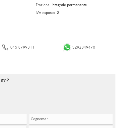
Trazione:
integrale permanente
IVA esposta:
SI
045 8799311
3292849470
uto?