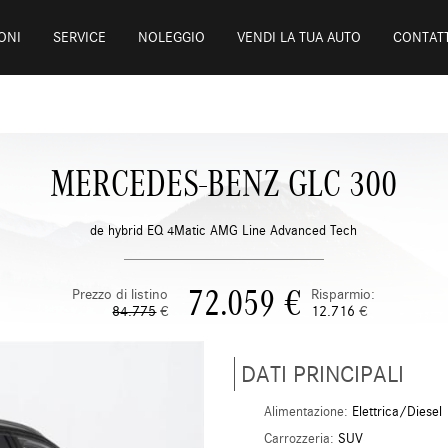
ONI
SERVICE
NOLEGGIO
VENDI LA TUA AUTO
CONTATT
MERCEDES-BENZ GLC 300
de hybrid EQ 4Matic AMG Line Advanced Tech
72.059
€
Prezzo di listino
Risparmio:
84.775
€
12.716
€
DATI PRINCIPALI
Alimentazione:
Elettrica/Diesel
Carrozzeria:
SUV