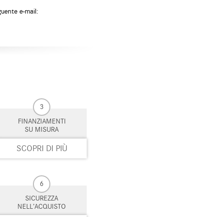
ata d'emergenza
guente e-mail:
eggio automatico
i elettrici
e
zione
3
FINANZIAMENTI
SU MISURA
SCOPRI DI PIÙ
6
SICUREZZA
NELL’ACQUISTO