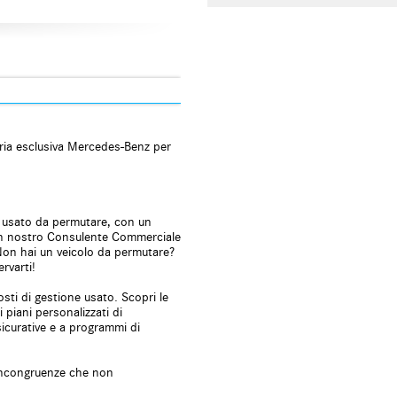
zzata
tico clima
e
nza assistita
aria esclusiva Mercedes-Benz per
cità
lo usato da permutare, con un
 Un nostro Consulente Commerciale
ssione pneumatici
 Non hai un veicolo da permutare?
vo
rvarti!
ntrol
iore elettrico
osti di gestione usato. Scopri le
 piani personalizzati di
i segnali stradali
sicurative e a programmi di
 ribaltabile
e incongruenze che non
ggio anteriori