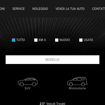
ONI
SERVICE
NOLEGGIO
VENDI LA TUA AUTO
CONTATT
TUTTO
KM 0
NUOVO
USATO
MODELLO
217
Veicoli Trovati