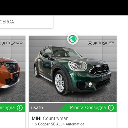
ICERCA
info_outline
info_outline
onsegna
usato
Pronta Consegna
MINI
Countryman
1.5 Cooper SE ALL4 Automatica