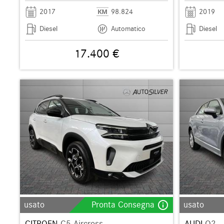
2017
98.824
2019
Diesel
Automatico
Diesel
17.400 €
info_outline
usato
Pronta Consegna
usato
CITROEN
C5 Aircross
AUDI
Q2