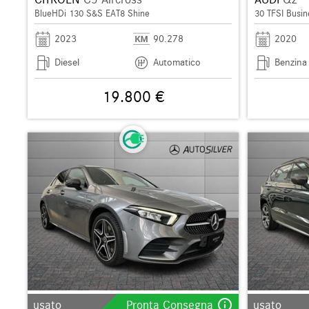
BlueHDi 130 S&S EAT8 Shine
30 TFSI Busin
2023
90.278
2020
Diesel
Automatico
Benzina
19.800 €
info_outline
usato
Pronta Consegna
usato