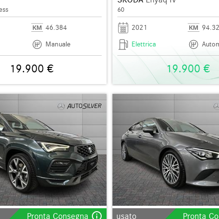
ess
60
46.384
2021
94.3
Manuale
Elettrica
Autom
19.900 €
19.900 €
info_outline
Pronta Consegna
usato
Pronta C