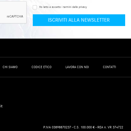
Ho letto e accetto i termini della privacy
CHI SIAMO
CODICE ETICO
LAVORA CON NOI
CONTATTI
it
P.IVA 03898870237 - C.S. 100.000 € - REA n. VR 374722