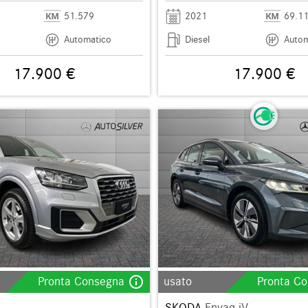
51.579
2021
69.1
Automatico
Diesel
Autom
17.900 €
17.900 €
info_outline
Pronta Consegna
usato
Pronta C
SKODA
Enyaq iV