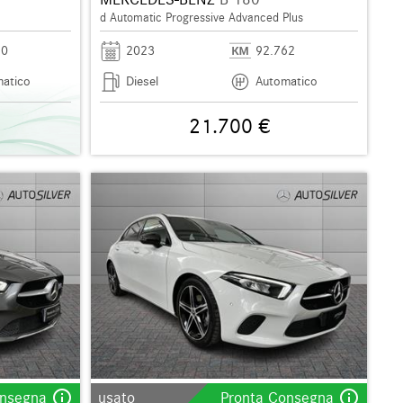
d Automatic Progressive Advanced Plus
20
2023
92.762
atico
Diesel
Automatico
21.700 €
info_outline
info_outline
onsegna
usato
Pronta Consegna