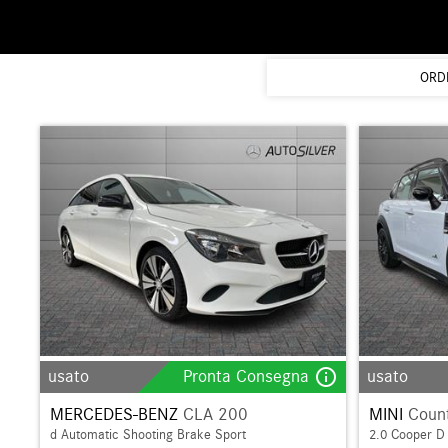
ORD
info_outline
usato
Pronta Consegna
usato
MERCEDES-BENZ
CLA 200
MINI
Coun
d Automatic Shooting Brake Sport
2.0 Cooper D