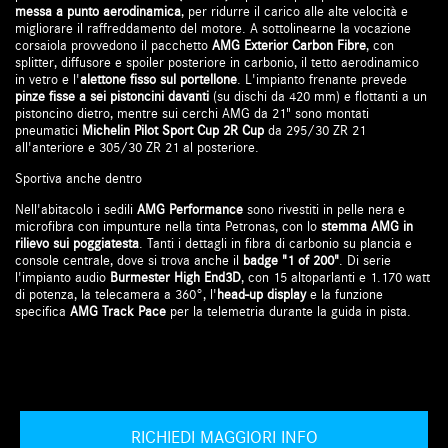
messa a punto aerodinamica
, per ridurre il carico alle alte velocità e
migliorare il raffreddamento del motore. A sottolinearne la vocazione
corsaiola provvedono il pacchetto
AMG Exterior Carbon Fibre
, con
splitter, diffusore e spoiler posteriore in carbonio, il tetto aerodinamico
in vetro e l'
alettone fisso sul portellone
. L'impianto frenante prevede
pinze fisse a sei pistoncini davanti
(su dischi da 420 mm) e flottanti a un
pistoncino dietro, mentre sui cerchi AMG da 21" sono montati
pneumatici
Michelin Pilot Sport Cup 2R Cup
da 295/30 ZR 21
all'anteriore e 305/30 ZR 21 al posteriore.
Sportiva anche dentro
Nell'abitacolo i sedili
AMG Performance
sono rivestiti in pelle nera e
microfibra con impunture nella tinta Petronas, con lo
stemma AMG in
rilievo sui poggiatesta
. Tanti i dettagli in fibra di carbonio su plancia e
console centrale, dove si trova anche il
badge "1 of 200"
. Di serie
l'impianto audio
Burmester High End3D
, con 15 altoparlanti e 1.170 watt
di potenza, la telecamera a 360°, l'
head-up display
e la funzione
specifica
AMG Track Pace
per la telemetria durante la guida in pista.
RICHIEDI MAGGIORI INFO