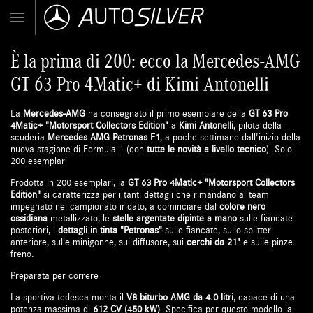
È la prima di 200: ecco la Mercedes-AMG
GT 63 Pro 4Matic+ di Kimi Antonelli
La
Mercedes-AMG
ha consegnato il primo esemplare della
GT 63 Pro
4Matic+ "Motorsport Collectors Edition"
a
Kimi Antonelli
, pilota della
scuderia
Mercedes AMG Petronas F1
, a poche settimane dall'inizio della
nuova stagione di Formula 1 (con
tutte le novità a livello tecnico
).
Solo
200 esemplari
Prodotta in 200 esemplari, la
GT 63 Pro 4Matic+ "Motorsport Collectors
Edition"
si caratterizza per i tanti dettagli che rimandano al team
impegnato nel campionato iridato, a cominciare dal
colore nero
ossidiana
metallizzato, le
stelle argentate dipinte a mano
sulle fiancate
posteriori, i
dettagli in tinta "Petronas"
sulle fiancate, sullo splitter
anteriore, sulle minigonne, sul diffusore, sui
cerchi da 21"
e sulle pinze
freno.
Preparata per correre
La sportiva tedesca monta il
V8 biturbo AMG da 4.0 litri
, capace di una
potenza massima di
612 CV (450 kW)
. Specifica per questo modello la