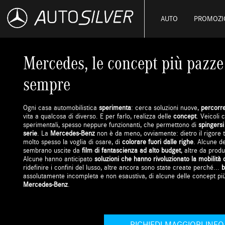
AUTO
PROMOZI
Mercedes, le concept più pazze 
sempre
Ogni casa automobilistica
sperimenta
: cerca soluzioni nuove,
percorr
vita a qualcosa di diverso. E per farlo, realizza delle
concept
. Veicoli 
sperimentali, spesso neppure funzionanti, che permettono di
spingersi 
serie
. La
Mercedes-Benz
non è da meno, ovviamente: dietro il rigore t
molto spesso la voglia di osare, di
colorare fuori dalle righe
. Alcune de
sembrano uscite da
film di fantascienza ad alto budget
, altre da prod
Alcune hanno anticipato
soluzioni che hanno rivoluzionato la mobilità 
ridefinire i confini del lusso, altre ancora sono state create perché...
b
assolutamente incompleta e non esaustiva, di alcune delle concept più 
Mercedes-Benz
.
RICHIEDI MAGGIORI INFO