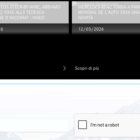
EQS STEER‑BY‑WIRE, ABBIAMO
MERCEDES-BENZ TORNA A PARIG
O YOKE ALLA TEDESCA:
MONDIAL DE L'AUTO 2026 UNA 
E O NICCHIA? - VIDEO
NOVITÀ
26
12/03/2026
Scopri di più