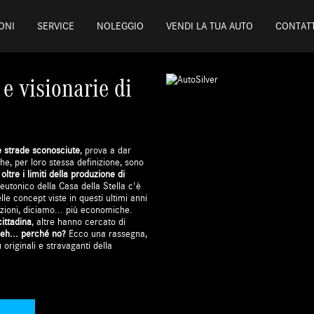
ONI
SERVICE
NOLEGGIO
VENDI LA TUA AUTO
CONTATT
e visionarie di
e strade sconosciute
, prova a dar
che, per loro stessa definizione, sono
oltre i limiti della produzione di
eutonico della Casa della Stella c'è
lle concept viste in questi ultimi anni
uzioni, diciamo... più economiche.
cittadina
, altre hanno cercato di
eh... perché no?
Ecco una rassegna,
originali e stravaganti della