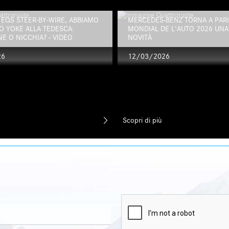
EQS STEER‑BY‑WIRE, ABBIAMO
MERCEDES-BENZ TORNA A PARIG
O YOKE ALLA TEDESCA:
MONDIAL DE L'AUTO 2026 UNA 
E O NICCHIA? - VIDEO
NOVITÀ
26
12/03/2026
Scopri di più