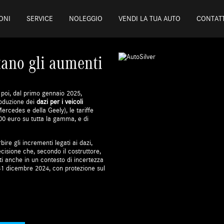
ONI
SERVICE
NOLEGGIO
VENDI LA TUA AUTO
CONTATT
tano gli aumenti
: poi, dal primo gennaio 2025,
troduzione dei
dazi per i veicoli
ercedes e della Geely), le tariffe
000 euro su tutta la gamma, e di
ire gli incrementi legati ai dazi,
ecisione che, secondo il costruttore,
ti anche in un contesto di incertezza
il 31 dicembre 2024, con protezione sul