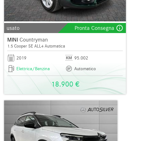
info_outline
usato
Pronta Consegna
MINI
Countryman
1.5 Cooper SE ALL4 Automatica
2019
95.002
Elettrica/Benzina
Automatico
18.900 €