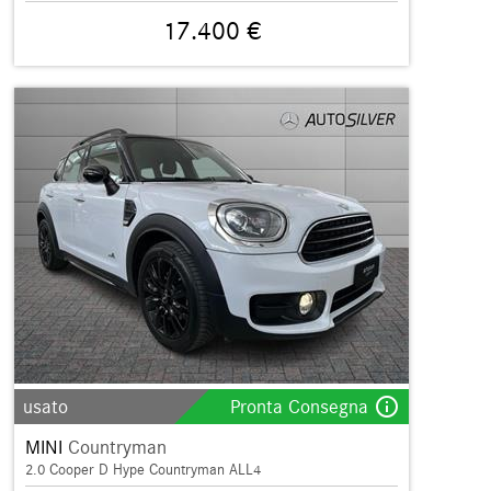
17.400 €
info_outline
usato
Pronta Consegna
MINI
Countryman
2.0 Cooper D Hype Countryman ALL4