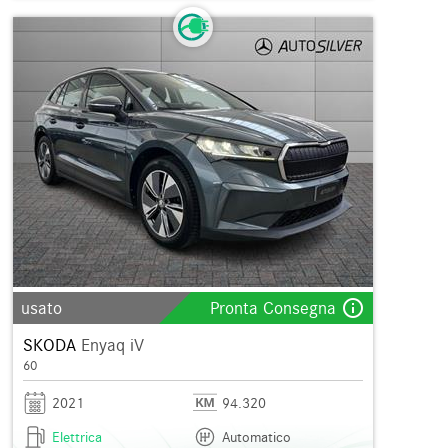
info_outline
usato
Pronta Consegna
SKODA
Enyaq iV
60
2021
94.320
Elettrica
Automatico