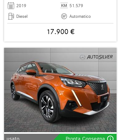
2019
51.579
Diesel
Automatico
17.900 €
info_outline
usato
Pronta Consegna