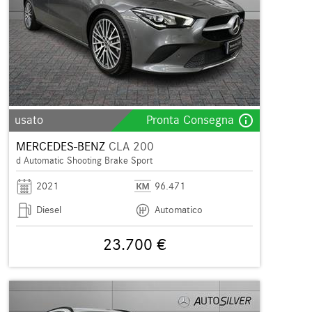
info_outline
usato
Pronta Consegna
MERCEDES-BENZ
CLA 200
d Automatic Shooting Brake Sport
2021
96.471
Diesel
Automatico
23.700 €