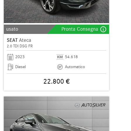
info_outline
usato
Pronta Consegna
SEAT
Ateca
2.0 TDI DSG FR
2023
54.618
Diesel
Automatico
22.800 €