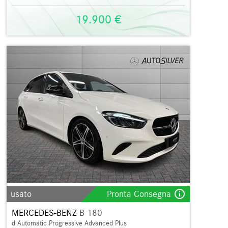
19.900 €
info_outline
usato
Pronta Consegna
MERCEDES-BENZ
B 180
d Automatic Progressive Advanced Plus