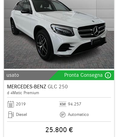
info_outline
usato
Pronta Consegna
MERCEDES-BENZ
GLC 250
d 4Matic Premium
2019
94.257
Diesel
Automatico
25.800 €