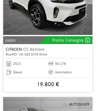
info_outline
usato
Pronta Consegna
CITROEN
C5 Aircross
BlueHDi 130 S&S EAT8 Shine
2023
90.278
Diesel
Automatico
19.800 €