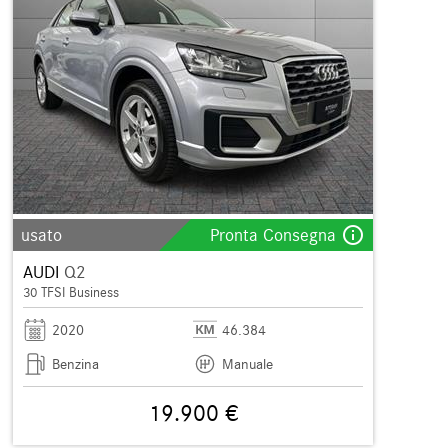
info_outline
usato
Pronta Consegna
AUDI
Q2
30 TFSI Business
2020
46.384
Benzina
Manuale
19.900 €