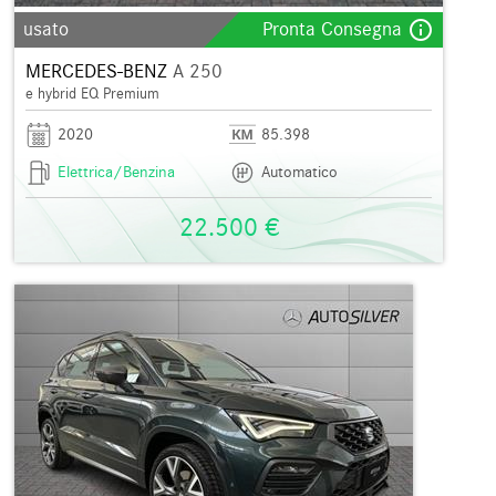
info_outline
usato
Pronta Consegna
MERCEDES-BENZ
A 250
e hybrid EQ Premium
2020
85.398
Elettrica/Benzina
Automatico
22.500 €