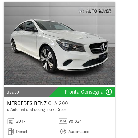
info_outline
usato
Pronta Consegna
MERCEDES-BENZ
CLA 200
d Automatic Shooting Brake Sport
2017
98.824
Diesel
Automatico