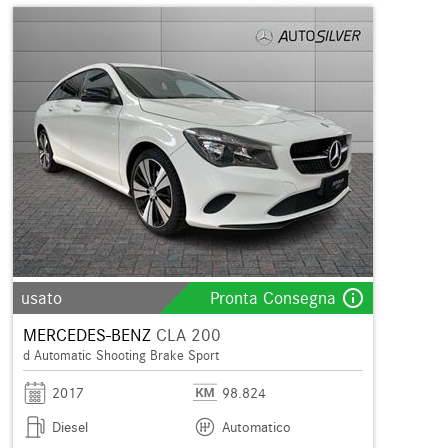
info_outline
usato
Pronta Consegna
MERCEDES-BENZ
CLA 200
d Automatic Shooting Brake Sport
2017
98.824
Diesel
Automatico