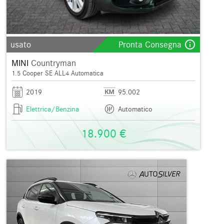
info_outline
usato
Pronta Consegna
MINI
Countryman
1.5 Cooper SE ALL4 Automatica
2019
95.002
Elettrica/Benzina
Automatico
18.900 €