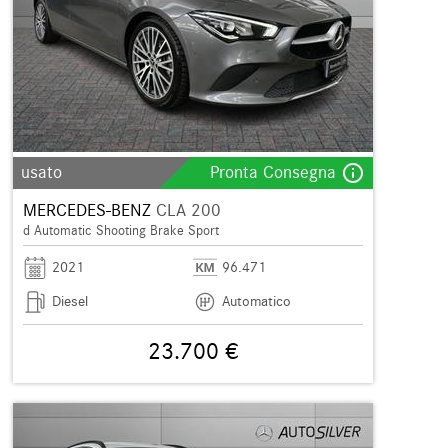
info_outline
usato
Pronta Consegna
MERCEDES-BENZ
CLA 200
d Automatic Shooting Brake Sport
2021
96.471
Diesel
Automatico
23.700 €