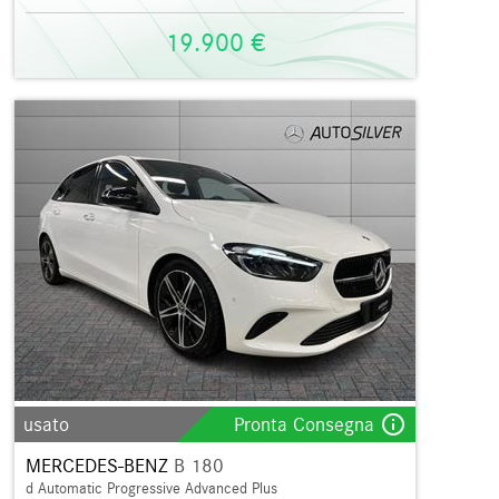
19.900 €
info_outline
usato
Pronta Consegna
MERCEDES-BENZ
B 180
d Automatic Progressive Advanced Plus