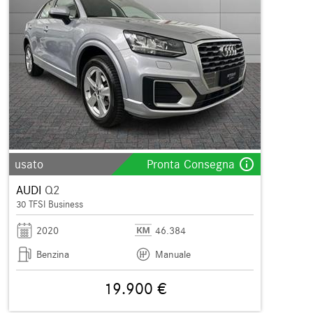
info_outline
usato
Pronta Consegna
AUDI
Q2
30 TFSI Business
2020
46.384
Benzina
Manuale
19.900 €