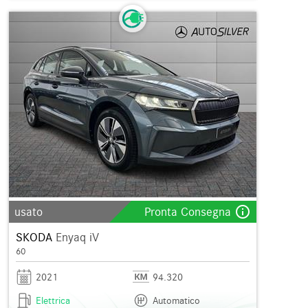
info_outline
usato
Pronta Consegna
SKODA
Enyaq iV
60
2021
94.320
Elettrica
Automatico