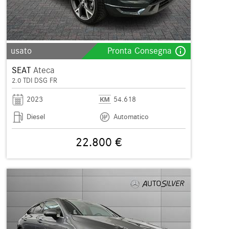
info_outline
usato
Pronta Consegna
SEAT
Ateca
2.0 TDI DSG FR
2023
54.618
Diesel
Automatico
22.800 €