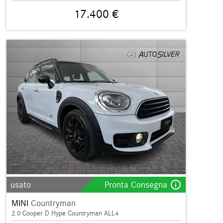
17.400 €
info_outline
usato
Pronta Consegna
MINI
Countryman
2.0 Cooper D Hype Countryman ALL4