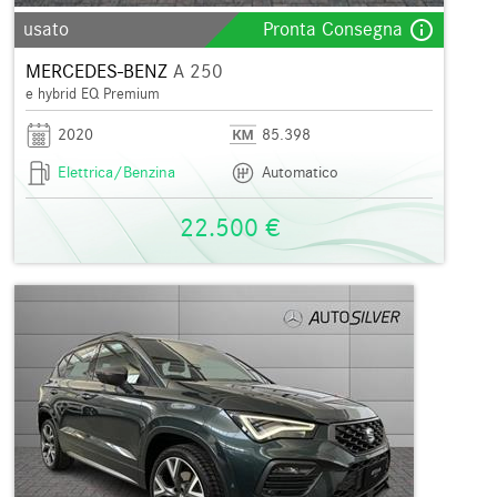
info_outline
usato
Pronta Consegna
MERCEDES-BENZ
A 250
e hybrid EQ Premium
2020
85.398
Elettrica/Benzina
Automatico
22.500 €