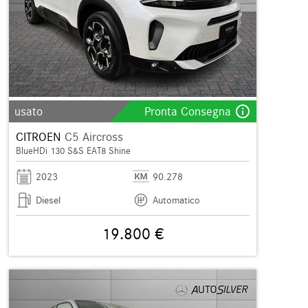
info_outline
usato
Pronta Consegna
CITROEN
C5 Aircross
BlueHDi 130 S&S EAT8 Shine
2023
90.278
Diesel
Automatico
19.800 €