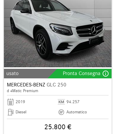
info_outline
usato
Pronta Consegna
MERCEDES-BENZ
GLC 250
d 4Matic Premium
2019
94.257
Diesel
Automatico
25.800 €