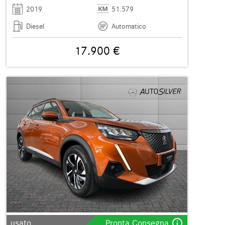
2019
51.579
Diesel
Automatico
17.900 €
info_outline
usato
Pronta Consegna