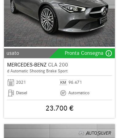
info_outline
usato
Pronta Consegna
MERCEDES-BENZ
CLA 200
d Automatic Shooting Brake Sport
2021
96.471
Diesel
Automatico
23.700 €