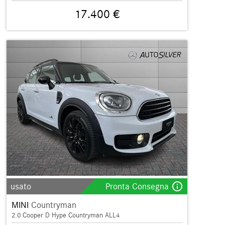
17.400 €
info_outline
usato
Pronta Consegna
MINI
Countryman
2.0 Cooper D Hype Countryman ALL4