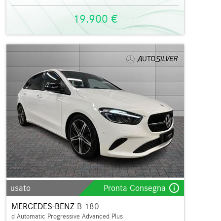
19.900 €
info_outline
usato
Pronta Consegna
MERCEDES-BENZ
B 180
d Automatic Progressive Advanced Plus