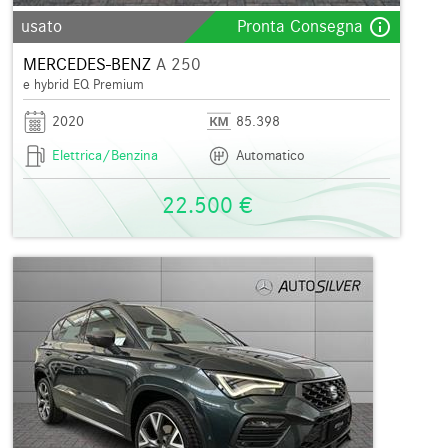
info_outline
usato
Pronta Consegna
MERCEDES-BENZ
A 250
e hybrid EQ Premium
2020
85.398
Elettrica/Benzina
Automatico
22.500 €