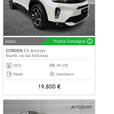
info_outline
usato
Pronta Consegna
CITROEN
C5 Aircross
BlueHDi 130 S&S EAT8 Shine
2023
90.278
Diesel
Automatico
19.800 €