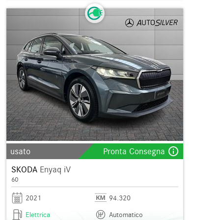
info_outline
usato
Pronta Consegna
SKODA
Enyaq iV
60
2021
94.320
Elettrica
Automatico