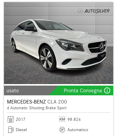
info_outline
usato
Pronta Consegna
MERCEDES-BENZ
CLA 200
d Automatic Shooting Brake Sport
2017
98.824
Diesel
Automatico