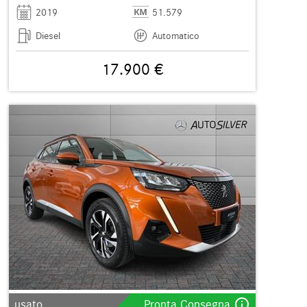
2019
51.579
Diesel
Automatico
17.900 €
info_outline
usato
Pronta Consegna