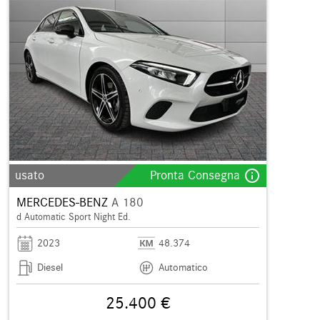
info_outline
usato
Pronta Consegna
MERCEDES-BENZ
A 180
d Automatic Sport Night Ed.
2023
48.374
Diesel
Automatico
25.400 €