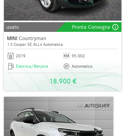
info_outline
usato
Pronta Consegna
MINI
Countryman
1.5 Cooper SE ALL4 Automatica
2019
95.002
Elettrica/Benzina
Automatico
18.900 €