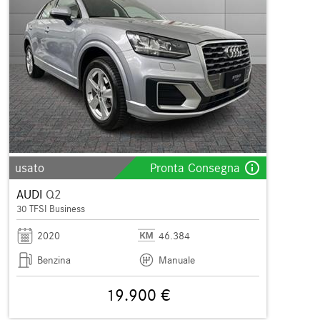
info_outline
usato
Pronta Consegna
AUDI
Q2
30 TFSI Business
2020
46.384
Benzina
Manuale
19.900 €