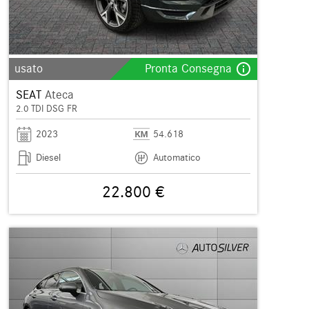
info_outline
usato
Pronta Consegna
SEAT
Ateca
2.0 TDI DSG FR
2023
54.618
Diesel
Automatico
22.800 €