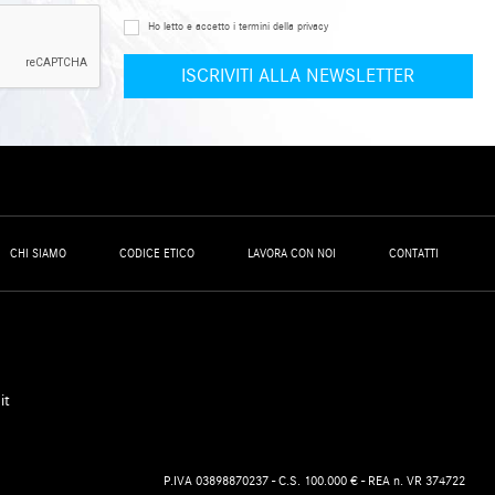
Ho letto e accetto i termini della privacy
CHI SIAMO
CODICE ETICO
LAVORA CON NOI
CONTATTI
it
P.IVA 03898870237 - C.S. 100.000 € - REA n. VR 374722