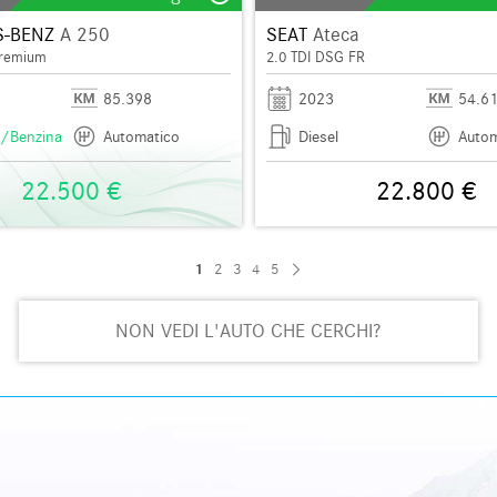
-BENZ
A 250
SEAT
Ateca
Premium
2.0 TDI DSG FR
85.398
2023
54.6
ca/Benzina
Automatico
Diesel
Autom
22.500 €
22.800 €
1
2
3
4
5
NON VEDI L'AUTO CHE CERCHI?