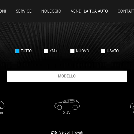
ONI
SERVICE
NOLEGGIO
VENDI LA TUA AUTO
CONTATT
TUTTO
KM 0
NUOVO
USATO
MODELLO
215
Veicoli Trovati