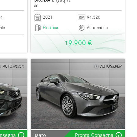
60
84
2021
94.320
ale
Elettrica
Automatico
19.900 €
info_outline
info_outline
onsegna
usato
Pronta Consegna