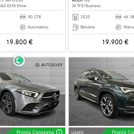
S&S EAT8 Shine
30 TFSI Business
90.278
2020
46.3
Automatico
Benzina
Manu
19.800 €
19.900 €
info_outline
Pronta Consegna
usato
Pronta C