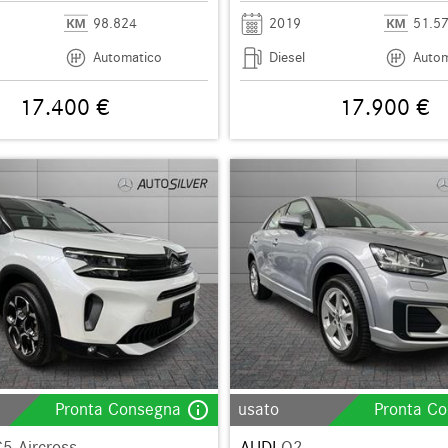
98.824
2019
51.5
Automatico
Diesel
Autom
17.400 €
17.900 €
info_outline
Pronta Consegna
usato
Pronta C
5 Aircross
AUDI
Q2