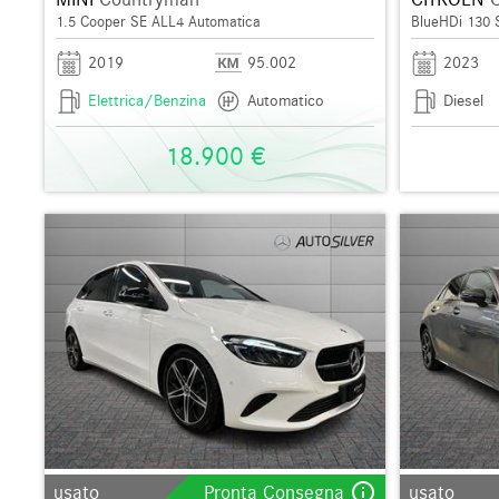
1.5 Cooper SE ALL4 Automatica
BlueHDi 130 
2019
95.002
2023
Elettrica/Benzina
Automatico
Diesel
18.900 €
info_outline
usato
Pronta Consegna
usato