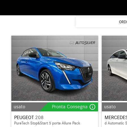
ORD
info_outline
usato
Pronta Consegna
usato
PEUGEOT
208
MERCEDES
PureTech Stop&Start 5 porte Allure Pack
d Automatic 