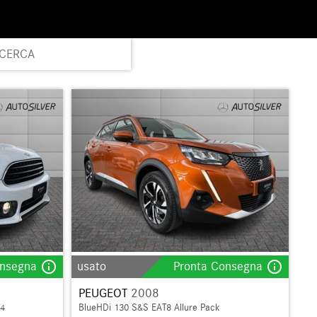
ICERCA
info_outline
info_outline
onsegna
usato
Pronta Consegna
PEUGEOT
2008
L4
BlueHDi 130 S&S EAT8 Allure Pack