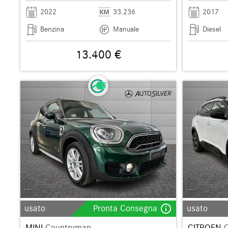
2022
33.236
2017
Benzina
Manuale
Diesel
13.400 €
info_outline
usato
Pronta Consegna
usato
MINI
Countryman
CITROEN
C