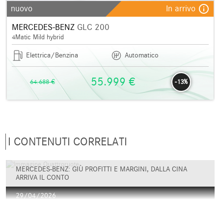
info_outline
nuovo
In arrivo
MERCEDES-BENZ
GLC 200
4Matic Mild hybrid
Elettrica/Benzina
Automatico
55.999 €
64.688 €
-13%
I CONTENUTI CORRELATI
MERCEDES-BENZ: GIÙ PROFITTI E MARGINI, DALLA CINA
ARRIVA IL CONTO
29/04/2026