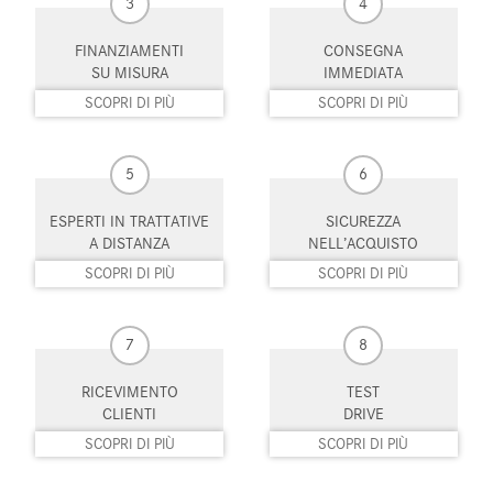
3
4
Pompa di calore
Portapacchi
FINANZIAMENTI
CONSEGNA
SU MISURA
IMMEDIATA
Portellone posteriore elettrico
Regolazione elettrica sedili
SCOPRI DI PIÙ
SCOPRI DI PIÙ
Riconoscimento dei segnali
Schermo multifunzione
stradali
interamente digitale
5
6
Sedile passeggero ribaltabile
Sedile posteriore sdoppiato
ESPERTI IN TRATTATIVE
SICUREZZA
Sedili riscaldati
Sensore di luce
A DISTANZA
NELL’ACQUISTO
SCOPRI DI PIÙ
SCOPRI DI PIÙ
Sensore di pioggia
Sensori di parcheggio anteriori
Sensori di parcheggio posteriori
Servosterzo
7
8
Sistema di avviso di distanza
Sistema di chiamata d'emergenza
RICEVIMENTO
TEST
CLIENTI
DRIVE
Sistema di navigazione
Sistema di parcheggio automatico
SCOPRI DI PIÙ
SCOPRI DI PIÙ
Sistema di riconoscimento della
Sound system
stanchezza