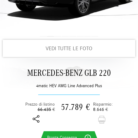
fa per te.
Scade tra 22 giorni 11h:29m:13s
VEDI TUTTE LE FOTO
MERCEDES-BENZ GLB 220
4matic HEV AMG Line Advanced Plus
Prezzo di listino
Risparmio:
57.789
€
66.435
€
8.646
€
info_outline