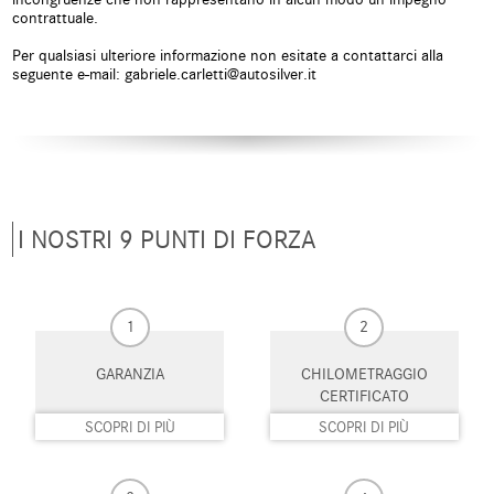
contrattuale.
ESP
Fari di profondità
antiabbagliamento
Per qualsiasi ulteriore informazione non esitate a contattarci alla
seguente e-mail: gabriele.carletti@autosilver.it
Fari LED
Frenata d'emergenza assistita
Freno di stazionamento elettrico
Hill holder
Hotspot Wi-Fi
Isofix
I NOSTRI 9 PUNTI DI FORZA
Kit antipanne
Leve al volante
Limitatore di velocità
Luce d'ambiente
1
2
Luci diurne
Luci diurne LED
GARANZIA
CHILOMETRAGGIO
Monitoraggio pressione
MP3
pneumatici
CERTIFICATO
SCOPRI DI PIÙ
SCOPRI DI PIÙ
Pacchetto sportivo
Parabrezza riscaldabile
Park Distance Control
Pneumatici estivi