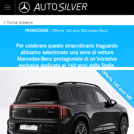
< Torna Indietro
PROMOZIONE -
Offerta 140 anni Mercedes-Benz.
Per celebrare questo straordinario traguardo
abbiamo
selezionato una serie di vetture
Mercedes-Benz
protagoniste di un'iniziativa
esclusiva dedicata ai 140 anni della Stella.
Offerta 140 anni MB
Di seguito trovi i modelli disponibili con le
relative
condizioni dedicate
.
Il nostro team è a tua disposizione per fornirti
maggiori informazioni, verificare la
disponibilità delle vetture e preparare un
preventivo personalizzato.
Scopri le offerte e trova la Mercedes-Benz che