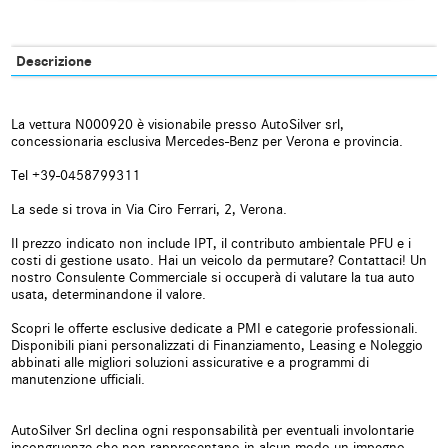
Autoradio
Autoradio digitale
Blind spot monitor
Bluetooth
Descrizione
Boardcomputer
Bracciolo
La vettura N000920 è visionabile presso AutoSilver srl,
Carica per smartphone a
Cerchi in lega
concessionaria esclusiva Mercedes-Benz per Verona e provincia.
induzione
Tel +39-0458799311
Chiamata automatica per
Chiusura centralizzata
emergenze
La sede si trova in Via Ciro Ferrari, 2, Verona.
Il prezzo indicato non include IPT, il contributo ambientale PFU e i
Chiusura centralizzata senza
Chiusura centralizzata
costi di gestione usato. Hai un veicolo da permutare? Contattaci! Un
chiave
telecomandata
nostro Consulente Commerciale si occuperà di valutare la tua auto
usata, determinandone il valore.
Climatizzatore
Climatizzatore automatico, 2 zone
Scopri le offerte esclusive dedicate a PMI e categorie professionali.
Disponibili piani personalizzati di Finanziamento, Leasing e Noleggio
Climatizzatore automatico, 3 zone
Controllo automatico clima
abbinati alle migliori soluzioni assicurative e a programmi di
manutenzione ufficiali.
Controllo elettronico della corsia
Controllo trazione
AutoSilver Srl declina ogni responsabilità per eventuali involontarie
Controllo vocale
Cruise Control
incongruenze che non rappresentano in alcun modo un impegno