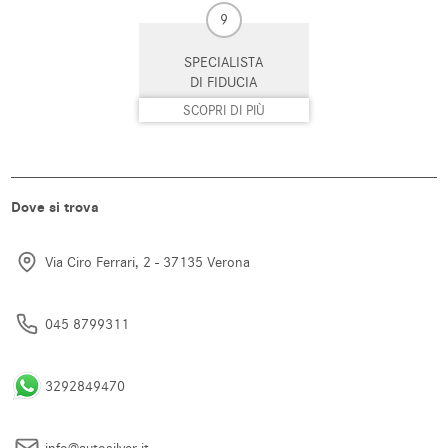
9
Specchietti laterali elettrici
Spoiler
SPECIALISTA
DI FIDUCIA
Telecamera per parcheggio
Tetto panorama
assistito
SCOPRI DI PIÙ
Touch screen
Trazione integrale
USB
Vetri oscurati
Dove si trova
Vivavoce
Volante in pelle
Via Ciro Ferrari, 2 - 37135 Verona
Volante multifunzione
045 8799311
3292849470