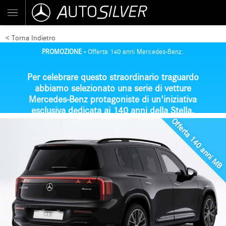
< Torna Indietro
PROMOZIONE -
Offerta 140 anni Mercedes-Benz.
Per celebrare questo straordinario traguardo
abbiamo
selezionato una serie di vetture
Mercedes-Benz
protagoniste di un'iniziativa
esclusiva dedicata ai 140 anni della Stella.
Offerta 140 anni MB
Di seguito trovi i modelli disponibili con le
relative
condizioni dedicate
.
Il nostro team è a tua disposizione per fornirti
maggiori informazioni, verificare la
disponibilità delle vetture e preparare un
preventivo personalizzato.
Scopri le offerte e trova la Mercedes-Benz che