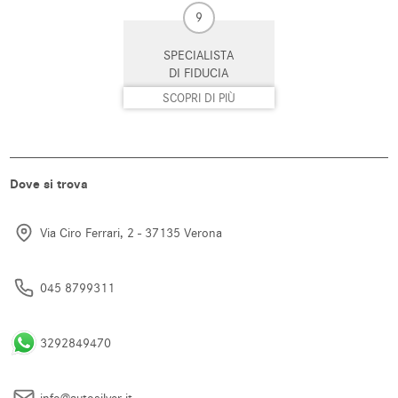
9
Specchietti laterali elettrici
Spoiler
SPECIALISTA
DI FIDUCIA
Telecamera per parcheggio
Tetto panorama
assistito
SCOPRI DI PIÙ
Touch screen
Trazione integrale
USB
Vetri oscurati
Dove si trova
Vivavoce
Volante in pelle
Via Ciro Ferrari, 2 - 37135 Verona
Volante multifunzione
045 8799311
3292849470