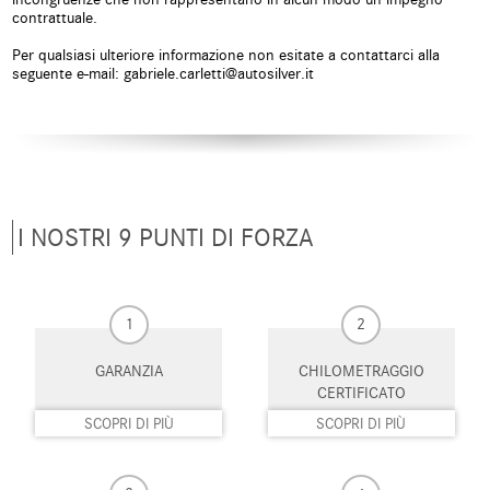
contrattuale.
ESP
Fari di profondità
antiabbagliamento
Per qualsiasi ulteriore informazione non esitate a contattarci alla
seguente e-mail: gabriele.carletti@autosilver.it
Fari LED
Frenata d'emergenza assistita
Freno di stazionamento elettrico
Hill holder
Hotspot Wi-Fi
Isofix
I NOSTRI 9 PUNTI DI FORZA
Kit antipanne
Leve al volante
Limitatore di velocità
Luce d'ambiente
1
2
Luci diurne
Luci diurne LED
GARANZIA
CHILOMETRAGGIO
Monitoraggio pressione
MP3
pneumatici
CERTIFICATO
SCOPRI DI PIÙ
SCOPRI DI PIÙ
Pacchetto sportivo
Parabrezza riscaldabile
Park Distance Control
Pneumatici estivi