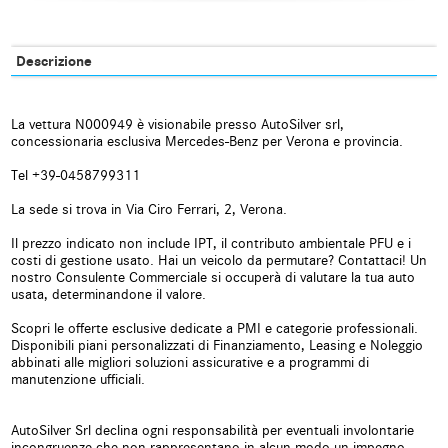
Autoradio
Autoradio digitale
Blind spot monitor
Bluetooth
Descrizione
Boardcomputer
Bracciolo
La vettura N000949 è visionabile presso AutoSilver srl,
Carica per smartphone a
Cerchi in lega
concessionaria esclusiva Mercedes-Benz per Verona e provincia.
induzione
Tel +39-0458799311
Chiamata automatica per
Chiusura centralizzata
emergenze
La sede si trova in Via Ciro Ferrari, 2, Verona.
Il prezzo indicato non include IPT, il contributo ambientale PFU e i
Chiusura centralizzata senza
Chiusura centralizzata
costi di gestione usato. Hai un veicolo da permutare? Contattaci! Un
chiave
telecomandata
nostro Consulente Commerciale si occuperà di valutare la tua auto
usata, determinandone il valore.
Climatizzatore
Climatizzatore automatico, 2 zone
Scopri le offerte esclusive dedicate a PMI e categorie professionali.
Disponibili piani personalizzati di Finanziamento, Leasing e Noleggio
Climatizzatore automatico, 3 zone
Controllo automatico clima
abbinati alle migliori soluzioni assicurative e a programmi di
manutenzione ufficiali.
Controllo elettronico della corsia
Controllo trazione
AutoSilver Srl declina ogni responsabilità per eventuali involontarie
Controllo vocale
Cruise Control
incongruenze che non rappresentano in alcun modo un impegno