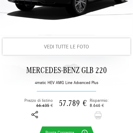
fa per te.
Scade tra 24 giorni 19h:18m:4s
VEDI TUTTE LE FOTO
MERCEDES-BENZ GLB 220
4matic HEV AMG Line Advanced Plus
Prezzo di listino
Risparmio:
57.789
€
66.435
€
8.646
€
info_outline