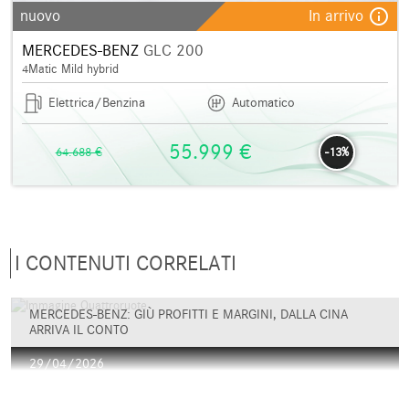
info_outline
nuovo
In arrivo
MERCEDES-BENZ
GLC 200
4Matic Mild hybrid
Elettrica/Benzina
Automatico
55.999 €
64.688 €
-13%
I CONTENUTI CORRELATI
MERCEDES-BENZ: GIÙ PROFITTI E MARGINI, DALLA CINA
ARRIVA IL CONTO
29/04/2026