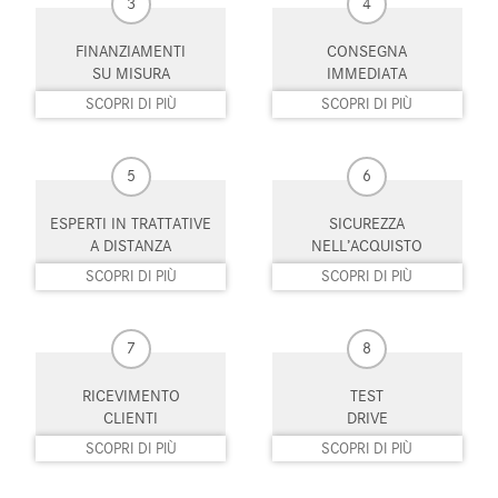
3
4
Pompa di calore
Portapacchi
FINANZIAMENTI
CONSEGNA
SU MISURA
IMMEDIATA
Portellone posteriore elettrico
Regolazione elettrica sedili
SCOPRI DI PIÙ
SCOPRI DI PIÙ
Riconoscimento dei segnali
Schermo multifunzione
stradali
interamente digitale
5
6
Sedile passeggero ribaltabile
Sedile posteriore sdoppiato
ESPERTI IN TRATTATIVE
SICUREZZA
Sedili riscaldati
Sensore di luce
A DISTANZA
NELL’ACQUISTO
SCOPRI DI PIÙ
SCOPRI DI PIÙ
Sensore di pioggia
Sensori di parcheggio anteriori
Sensori di parcheggio posteriori
Servosterzo
7
8
Sistema di avviso di distanza
Sistema di chiamata d'emergenza
RICEVIMENTO
TEST
CLIENTI
DRIVE
Sistema di navigazione
Sistema di parcheggio automatico
SCOPRI DI PIÙ
SCOPRI DI PIÙ
Sistema di riconoscimento della
Sound system
stanchezza