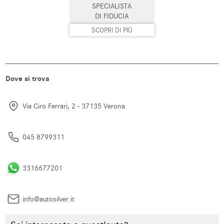
SPECIALISTA
Sistema di navigazione
Sistema di parcheggio automatico
DI FIDUCIA
SCOPRI DI PIÙ
Sistema di riconoscimento della
Specchietti laterali elettrici
stanchezza
Start/Stop Automatico
Supporto lombare
Dove si trova
Telecamera per parcheggio
Touch screen
assistito
Via Ciro Ferrari, 2 - 37135 Verona
USB
Vetri oscurati
Vivavoce
Volante in pelle
045 8799311
Volante multifunzione
3316677201
info@autosilver.it