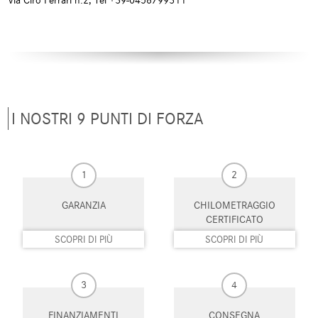
Via Ciro Ferrari n.2, Tel +39-0458799311
emergenze
Chiusura centralizzata
Climatizzatore
telecomandata
Climatizzatore automatico, 2 zone
Controllo automatico clima
Controllo elettronico della corsia
Controllo trazione
I NOSTRI 9 PUNTI DI FORZA
Controllo vocale
Cruise Control
ESP
Fari LED
1
2
Frenata d'emergenza assistita
Freno di stazionamento elettrico
GARANZIA
CHILOMETRAGGIO
CERTIFICATO
Head-up display
Hill holder
SCOPRI DI PIÙ
SCOPRI DI PIÙ
Immobilizzatore elettronico
Interni in pelle
3
4
Isofix
Kit antipanne
FINANZIAMENTI
CONSEGNA
Leve al volante
Limitatore di velocità