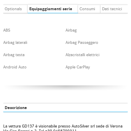
Equipaggiamenti serie
Optionals
Consumi
Dati tecnici
ABS
Airbag
Airbag laterali
Airbag Passeggero
Airbag testa
Alzacristalli elettrici
Android Auto
Apple CarPlay
Assistente abbaglianti
Autoradio
Autoradio digitale
Blind spot monitor
Bluetooth
Boardcomputer
Descrizione
Bracciolo
Cerchi in lega
La vettura GD137 è visionabile presso AutoSilver srl sede di Verona
Chiamata automatica per
Chiusura centralizzata