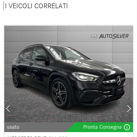
I VEICOLI CORRELATI
info_outline
usato
Pronta Consegna