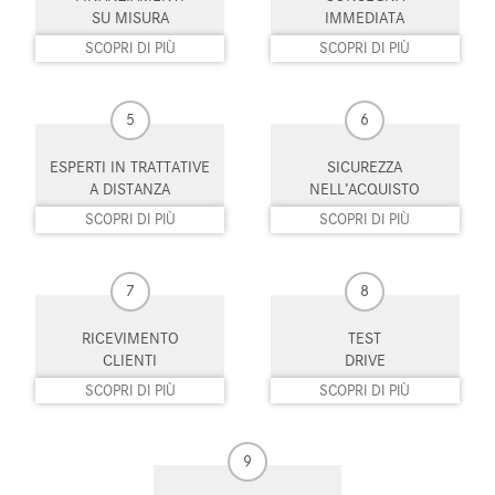
SU MISURA
IMMEDIATA
Luci diurne
Luci diurne LED
SCOPRI DI PIÙ
SCOPRI DI PIÙ
Monitoraggio pressione
MP3
pneumatici
5
6
Parabrezza riscaldabile
Park Distance Control
ESPERTI IN TRATTATIVE
SICUREZZA
A DISTANZA
NELL’ACQUISTO
Pneumatici estivi
Riconoscimento dei segnali
SCOPRI DI PIÙ
SCOPRI DI PIÙ
stradali
Schermo multifunzione
Sedile passeggero ribaltabile
interamente digitale
7
8
Sedili riscaldati
Sedili sportivi
RICEVIMENTO
TEST
CLIENTI
DRIVE
Sensore di pioggia
Sensori di parcheggio anteriori
SCOPRI DI PIÙ
SCOPRI DI PIÙ
Sensori di parcheggio posteriori
Servosterzo
9
Sistema di avviso di distanza
Sistema di chiamata d'emergenza