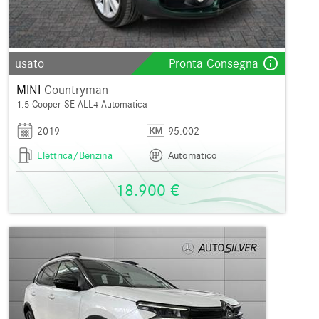
info_outline
usato
Pronta Consegna
MINI
Countryman
1.5 Cooper SE ALL4 Automatica
2019
95.002
Elettrica/Benzina
Automatico
18.900 €