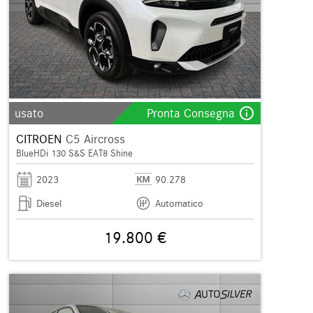
info_outline
usato
Pronta Consegna
CITROEN
C5 Aircross
BlueHDi 130 S&S EAT8 Shine
2023
90.278
Diesel
Automatico
19.800 €