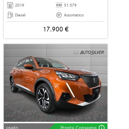
2019
51.579
Diesel
Automatico
17.900 €
info_outline
usato
Pronta Consegna