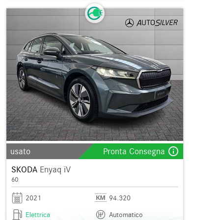
info_outline
usato
Pronta Consegna
SKODA
Enyaq iV
60
2021
94.320
Elettrica
Automatico