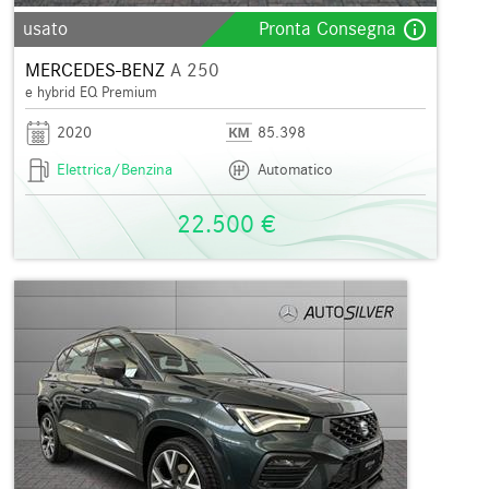
info_outline
usato
Pronta Consegna
MERCEDES-BENZ
A 250
e hybrid EQ Premium
2020
85.398
Elettrica/Benzina
Automatico
22.500 €