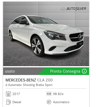
info_outline
usato
Pronta Consegna
MERCEDES-BENZ
CLA 200
d Automatic Shooting Brake Sport
2017
98.824
Diesel
Automatico