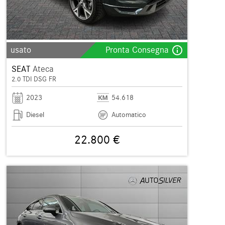
info_outline
usato
Pronta Consegna
SEAT
Ateca
2.0 TDI DSG FR
2023
54.618
Diesel
Automatico
22.800 €