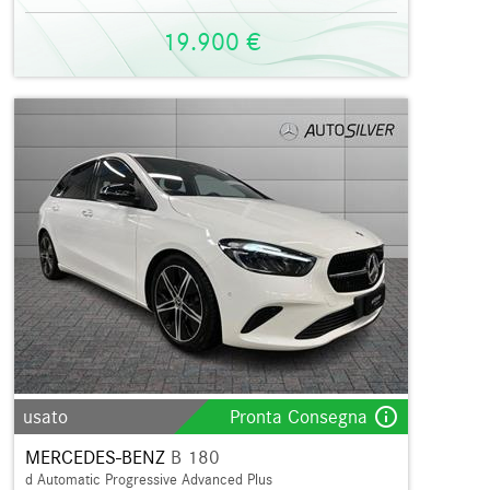
19.900 €
info_outline
usato
Pronta Consegna
MERCEDES-BENZ
B 180
d Automatic Progressive Advanced Plus