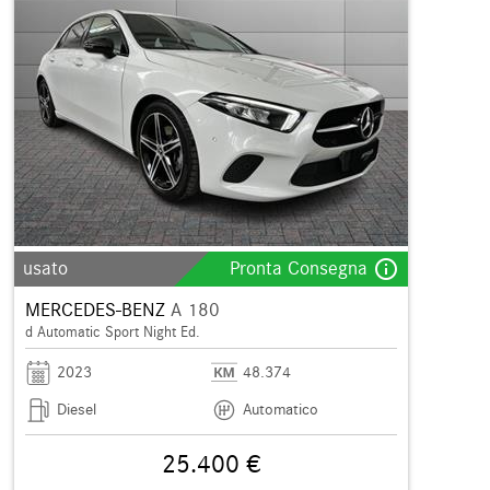
info_outline
usato
Pronta Consegna
MERCEDES-BENZ
A 180
d Automatic Sport Night Ed.
2023
48.374
Diesel
Automatico
25.400 €