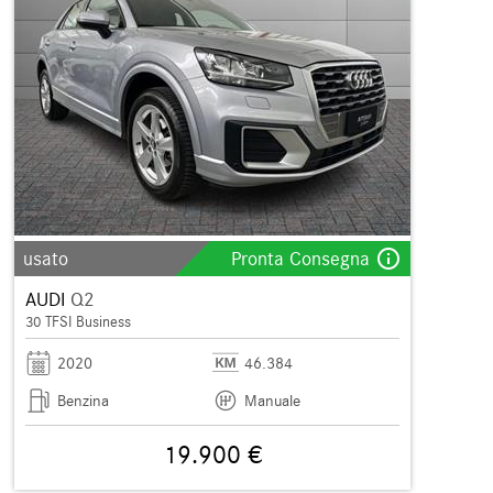
info_outline
usato
Pronta Consegna
AUDI
Q2
30 TFSI Business
2020
46.384
Benzina
Manuale
19.900 €