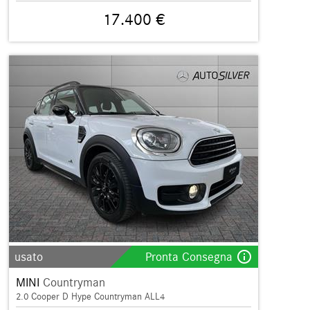
17.400 €
info_outline
usato
Pronta Consegna
MINI
Countryman
2.0 Cooper D Hype Countryman ALL4