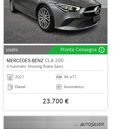
info_outline
usato
Pronta Consegna
MERCEDES-BENZ
CLA 200
d Automatic Shooting Brake Sport
2021
96.471
Diesel
Automatico
23.700 €