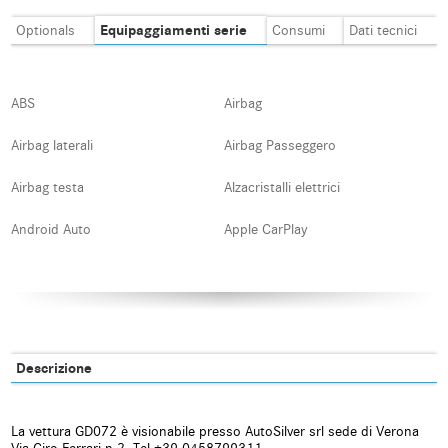
Equipaggiamenti serie
Optionals
Consumi
Dati tecnici
ABS
Airbag
Airbag laterali
Airbag Passeggero
Airbag testa
Alzacristalli elettrici
Android Auto
Apple CarPlay
Autoradio
Autoradio digitale
Blind spot monitor
Bluetooth
Boardcomputer
Bracciolo
Descrizione
Carica per smartphone a
Cerchi in lega
induzione
La vettura GD072 è visionabile presso AutoSilver srl sede di Verona