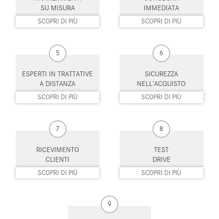
Leve al volante
Limitatore di velocità
SU MISURA
IMMEDIATA
SCOPRI DI PIÙ
SCOPRI DI PIÙ
Luce d'ambiente
Luci diurne
Luci diurne LED
Monitoraggio pressione
5
6
pneumatici
ESPERTI IN TRATTATIVE
SICUREZZA
MP3
Pacchetto sportivo
A DISTANZA
NELL’ACQUISTO
SCOPRI DI PIÙ
SCOPRI DI PIÙ
Parabrezza riscaldabile
Park Distance Control
Portellone posteriore elettrico
Regolazione elettrica sedili
7
8
Riconoscimento dei segnali
Schermo multifunzione
stradali
interamente digitale
RICEVIMENTO
TEST
CLIENTI
DRIVE
Sedile passeggero ribaltabile
Sensore di luce
SCOPRI DI PIÙ
SCOPRI DI PIÙ
Sensore di pioggia
Sensori di parcheggio anteriori
9
Sensori di parcheggio posteriori
Servosterzo