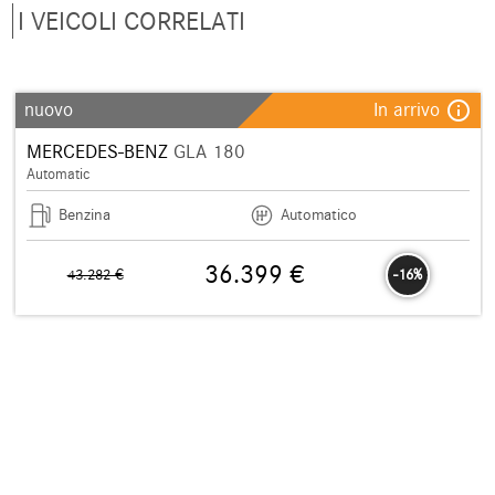
I VEICOLI CORRELATI
info_outline
nuovo
In arrivo
MERCEDES-BENZ
GLA 180
Automatic
Benzina
Automatico
36.399 €
43.282 €
-16%