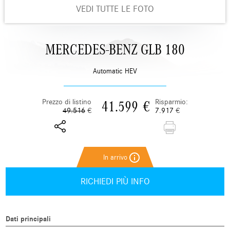
VEDI TUTTE LE FOTO
MERCEDES-BENZ GLB 180
Automatic HEV
Prezzo di listino
Risparmio:
41.599
€
49.516
€
7.917
€
info_outline
RICHIEDI PIÙ INFO
Dati principali