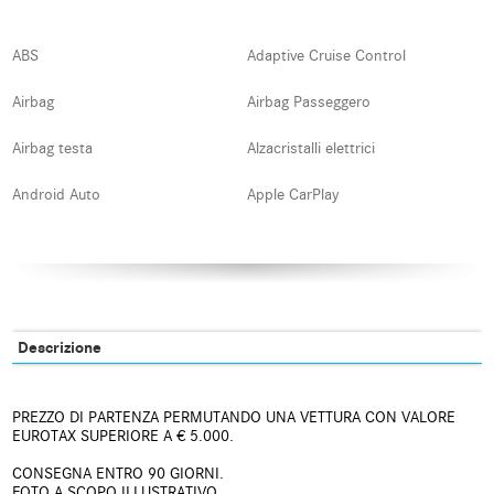
ABS
Adaptive Cruise Control
Airbag
Airbag Passeggero
Airbag testa
Alzacristalli elettrici
Android Auto
Apple CarPlay
Autoradio
Autoradio digitale
Blind spot monitor
Bluetooth
Boardcomputer
Bracciolo
Descrizione
Cerchi in lega
Chiamata automatica per
emergenze
PREZZO DI PARTENZA PERMUTANDO UNA VETTURA CON VALORE
EUROTAX SUPERIORE A € 5.000.
Chiusura centralizzata
Chiusura centralizzata
telecomandata
CONSEGNA ENTRO 90 GIORNI.
FOTO A SCOPO ILLUSTRATIVO.