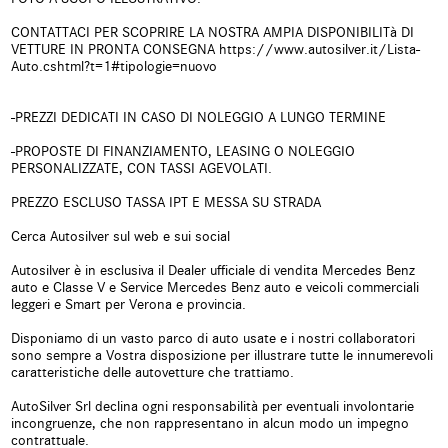
Climatizzatore
Climatizzatore automatico, 2 zone
CONTATTACI PER SCOPRIRE LA NOSTRA AMPIA DISPONIBILITà DI
VETTURE IN PRONTA CONSEGNA https://www.autosilver.it/Lista-
Controllo automatico clima
Controllo elettronico della corsia
Auto.cshtml?t=1#tipologie=nuovo
Controllo trazione
Controllo vocale
-PREZZI DEDICATI IN CASO DI NOLEGGIO A LUNGO TERMINE
Cruise Control
ESP
-PROPOSTE DI FINANZIAMENTO, LEASING O NOLEGGIO
PERSONALIZZATE, CON TASSI AGEVOLATI.
Fari LED
Fendinebbia
PREZZO ESCLUSO TASSA IPT E MESSA SU STRADA
Frenata d'emergenza assistita
Freno di stazionamento elettrico
Cerca Autosilver sul web e sui social
Hill holder
Immobilizzatore elettronico
Autosilver è in esclusiva il Dealer ufficiale di vendita Mercedes Benz
auto e Classe V e Service Mercedes Benz auto e veicoli commerciali
leggeri e Smart per Verona e provincia.
Isofix
Kit antipanne
Disponiamo di un vasto parco di auto usate e i nostri collaboratori
Limitatore di velocità
Luce d'ambiente
sono sempre a Vostra disposizione per illustrare tutte le innumerevoli
caratteristiche delle autovetture che trattiamo.
Luci diurne
Luci diurne LED
AutoSilver Srl declina ogni responsabilità per eventuali involontarie
incongruenze, che non rappresentano in alcun modo un impegno
Monitoraggio pressione
MP3
contrattuale.