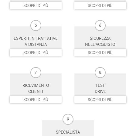
Start/Stop Automatico
Supporto lombare
SCOPRI DI PIÙ
SCOPRI DI PIÙ
Telecamera per parcheggio
Tetto panorama
assistito
5
6
Touch screen
USB
ESPERTI IN TRATTATIVE
SICUREZZA
A DISTANZA
NELL’ACQUISTO
Vetri oscurati
Vivavoce
SCOPRI DI PIÙ
SCOPRI DI PIÙ
Volante multifunzione
7
8
RICEVIMENTO
TEST
CLIENTI
DRIVE
SCOPRI DI PIÙ
SCOPRI DI PIÙ
9
SPECIALISTA