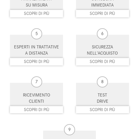
Limitatore di velocità
Luce d'ambiente
SU MISURA
IMMEDIATA
SCOPRI DI PIÙ
SCOPRI DI PIÙ
Luci diurne
Luci diurne LED
Monitoraggio pressione
MP3
5
6
pneumatici
ESPERTI IN TRATTATIVE
SICUREZZA
Park Distance Control
Pneumatici quattro stagioni
A DISTANZA
NELL’ACQUISTO
SCOPRI DI PIÙ
SCOPRI DI PIÙ
Portellone posteriore elettrico
Regolazione elettrica sedili
Riconoscimento dei segnali
Schermo multifunzione
stradali
interamente digitale
7
8
Sedile passeggero ribaltabile
Sedili riscaldati
RICEVIMENTO
TEST
CLIENTI
DRIVE
Sedili sportivi
Sensore di luce
SCOPRI DI PIÙ
SCOPRI DI PIÙ
Sensore di pioggia
Sensori di parcheggio anteriori
9
Sensori di parcheggio posteriori
Servosterzo