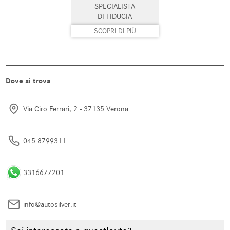
SPECIALISTA
Sistema di avviso di distanza
Sistema di chiamata d'emergenza
DI FIDUCIA
SCOPRI DI PIÙ
Sistema di navigazione
Sistema di parcheggio automatico
Sistema di riconoscimento della
Sospensioni pneumatiche
stanchezza
Dove si trova
Specchietti laterali elettrici
Start/Stop Automatico
Supporto lombare
Telecamera per parcheggio
Via Ciro Ferrari, 2 - 37135 Verona
assistito
Touch screen
USB
045 8799311
Vetri oscurati
Vivavoce
3316677201
Volante multifunzione
info@autosilver.it