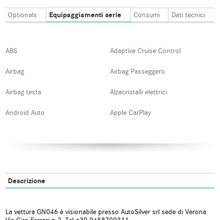
Equipaggiamenti serie
Optionals
Consumi
Dati tecnici
ABS
Adaptive Cruise Control
Airbag
Airbag Passeggero
Airbag testa
Alzacristalli elettrici
Android Auto
Apple CarPlay
Autoradio
Autoradio digitale
Blind spot monitor
Bluetooth
Boardcomputer
Bracciolo
Descrizione
Carica per smartphone a
Cerchi in lega
induzione
La vettura GN046 è visionabile presso AutoSilver srl sede di Verona