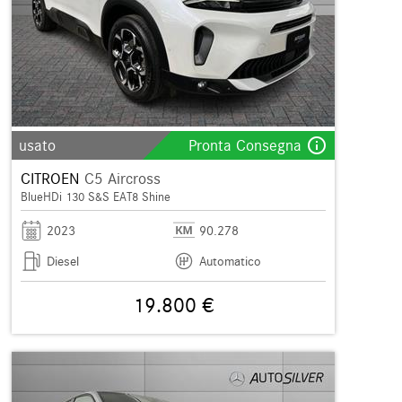
info_outline
usato
Pronta Consegna
CITROEN
C5 Aircross
BlueHDi 130 S&S EAT8 Shine
2023
90.278
Diesel
Automatico
19.800 €