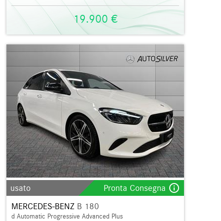
19.900 €
info_outline
usato
Pronta Consegna
MERCEDES-BENZ
B 180
d Automatic Progressive Advanced Plus