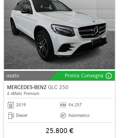
info_outline
usato
Pronta Consegna
MERCEDES-BENZ
GLC 250
d 4Matic Premium
2019
94.257
Diesel
Automatico
25.800 €