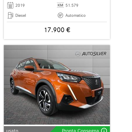
2019
51.579
Diesel
Automatico
17.900 €
info_outline
usato
Pronta Consegna