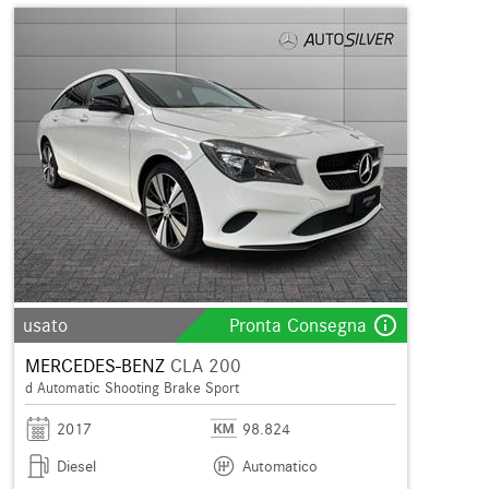
info_outline
usato
Pronta Consegna
MERCEDES-BENZ
CLA 200
d Automatic Shooting Brake Sport
2017
98.824
Diesel
Automatico