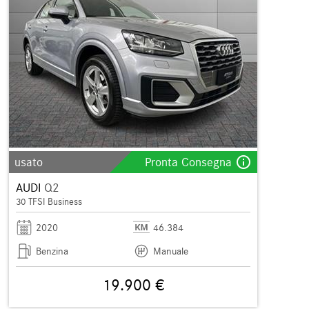
info_outline
usato
Pronta Consegna
AUDI
Q2
30 TFSI Business
2020
46.384
Benzina
Manuale
19.900 €