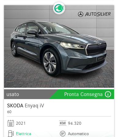
info_outline
usato
Pronta Consegna
SKODA
Enyaq iV
60
2021
94.320
Elettrica
Automatico