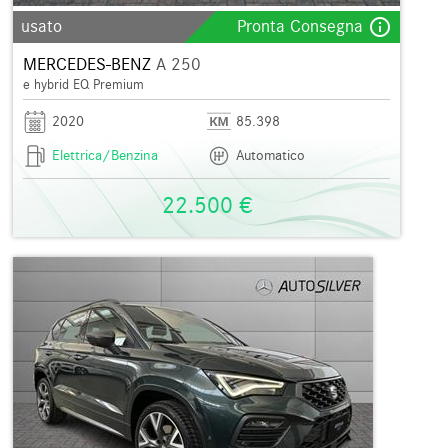
info_outline
usato
Pronta Consegna
MERCEDES-BENZ
A 250
e hybrid EQ Premium
2020
85.398
Elettrica/Benzina
Automatico
22.500 €