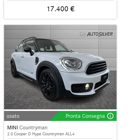
17.400 €
info_outline
usato
Pronta Consegna
MINI
Countryman
2.0 Cooper D Hype Countryman ALL4