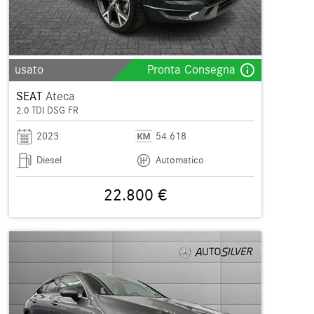
info_outline
usato
Pronta Consegna
SEAT
Ateca
2.0 TDI DSG FR
2023
54.618
Diesel
Automatico
22.800 €