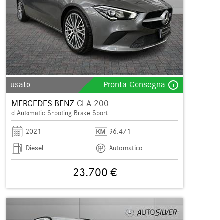
info_outline
usato
Pronta Consegna
MERCEDES-BENZ
CLA 200
d Automatic Shooting Brake Sport
2021
96.471
Diesel
Automatico
23.700 €