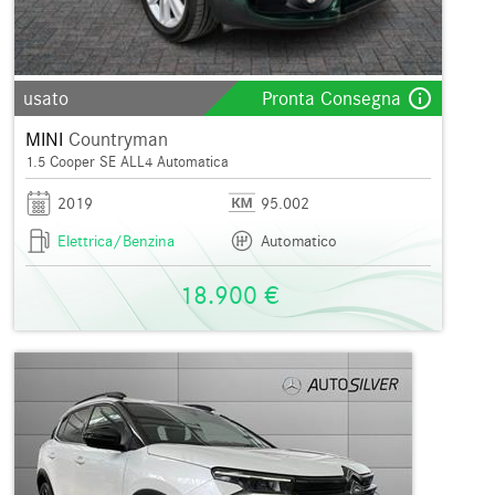
info_outline
usato
Pronta Consegna
MINI
Countryman
1.5 Cooper SE ALL4 Automatica
2019
95.002
Elettrica/Benzina
Automatico
18.900 €