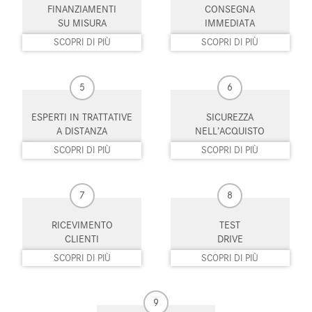
FINANZIAMENTI
CONSEGNA
Leve al volante
Limitatore di velocità
SU MISURA
IMMEDIATA
Luce d'ambiente
Luci diurne
SCOPRI DI PIÙ
SCOPRI DI PIÙ
Luci diurne LED
Monitoraggio pressione
pneumatici
5
6
MP3
Parabrezza riscaldabile
ESPERTI IN TRATTATIVE
SICUREZZA
A DISTANZA
NELL’ACQUISTO
Park Distance Control
Pneumatici estivi
SCOPRI DI PIÙ
SCOPRI DI PIÙ
Portellone posteriore elettrico
Riconoscimento dei segnali
stradali
7
8
Schermo multifunzione
Sedile passeggero ribaltabile
interamente digitale
RICEVIMENTO
TEST
CLIENTI
DRIVE
Sedili sportivi
Sensore di luce
SCOPRI DI PIÙ
SCOPRI DI PIÙ
Sensore di pioggia
Sensori di parcheggio anteriori
9
Sensori di parcheggio posteriori
Servosterzo