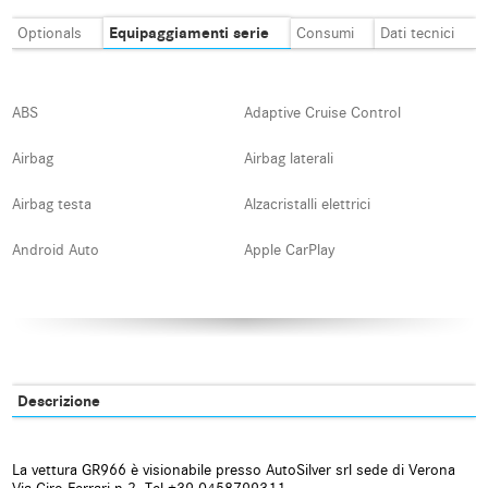
Equipaggiamenti serie
Optionals
Consumi
Dati tecnici
ABS
Adaptive Cruise Control
Airbag
Airbag laterali
Airbag testa
Alzacristalli elettrici
Android Auto
Apple CarPlay
Assistente abbaglianti
Autoradio
Autoradio digitale
Blind spot monitor
Bluetooth
Boardcomputer
Descrizione
Bracciolo
Carica per smartphone a
induzione
La vettura GR966 è visionabile presso AutoSilver srl sede di Verona