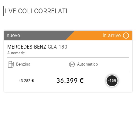
I VEICOLI CORRELATI
info_outline
nuovo
In arrivo
MERCEDES-BENZ
GLA 180
Automatic
Benzina
Automatico
36.399 €
43.282 €
-16%