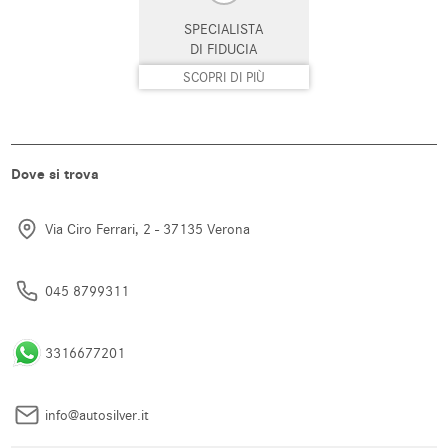
SPECIALISTA
Sistema di chiamata d'emergenza
Sistema di navigazione
DI FIDUCIA
SCOPRI DI PIÙ
Sistema di parcheggio automatico
Sistema di riconoscimento della
stanchezza
Specchietti laterali elettrici
Start/Stop Automatico
Dove si trova
Supporto lombare
Telecamera per parcheggio
assistito
Via Ciro Ferrari, 2 - 37135 Verona
Tetto panorama
Tettuccio apribile
Touch screen
Trazione integrale
045 8799311
USB
Vetri oscurati
3316677201
Vivavoce
Volante in pelle
Volante multifunzione
info@autosilver.it