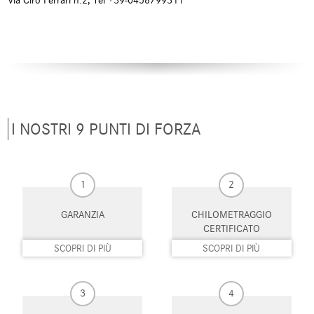
Via Ciro Ferrari n.2, Tel +39-0458799311
Cerchi in lega
Chiamata automatica per
emergenze
Chiusura centralizzata
Chiusura centralizzata
telecomandata
Climatizzatore
Climatizzatore automatico, 2 zone
Controllo automatico clima
Controllo elettronico della corsia
I NOSTRI 9 PUNTI DI FORZA
Controllo trazione
Controllo vocale
Cruise Control
ESP
1
2
Fari full-LED
Fari LED
GARANZIA
CHILOMETRAGGIO
CERTIFICATO
Frenata d'emergenza assistita
Freno di stazionamento elettrico
SCOPRI DI PIÙ
SCOPRI DI PIÙ
Hill holder
Immobilizzatore elettronico
3
4
Isofix
Kit antipanne