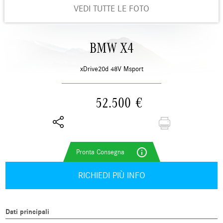
VEDI TUTTE LE FOTO
BMW X4
xDrive20d 48V Msport
52.500
€
info_outline
RICHIEDI PIÙ INFO
Dati principali