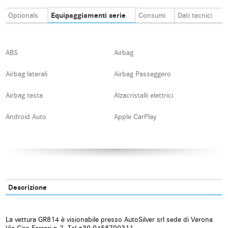
Equipaggiamenti serie
Optionals
Consumi
Dati tecnici
ABS
Airbag
Airbag laterali
Airbag Passeggero
Airbag testa
Alzacristalli elettrici
Android Auto
Apple CarPlay
Autoradio
Autoradio digitale
Blind spot monitor
Bluetooth
Boardcomputer
Bracciolo
Descrizione
Carica per smartphone a
Cerchi in lega
induzione
La vettura GR814 è visionabile presso AutoSilver srl sede di Verona