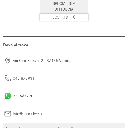
SPECIALISTA
Sistema di parcheggio automatico
Specchietti laterali elettrici
DI FIDUCIA
SCOPRI DI PIÙ
Start/Stop Automatico
Supporto lombare
Telecamera per parcheggio
Touch screen
assistito
Dove si trova
Trazione integrale
USB
Vetri oscurati
Vivavoce
Via Ciro Ferrari, 2 - 37135 Verona
Volante in pelle
Volante multifunzione
045 8799311
3316677201
info@autosilver.it