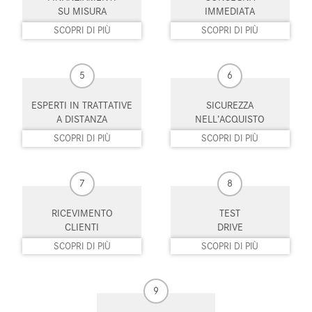
Luci diurne
Luci diurne LED
SU MISURA
IMMEDIATA
SCOPRI DI PIÙ
SCOPRI DI PIÙ
Monitoraggio pressione
MP3
pneumatici
5
6
Pacchetto sportivo
Parabrezza riscaldabile
ESPERTI IN TRATTATIVE
SICUREZZA
Park Distance Control
Portellone posteriore elettrico
A DISTANZA
NELL’ACQUISTO
SCOPRI DI PIÙ
SCOPRI DI PIÙ
Riconoscimento dei segnali
Schermo multifunzione
stradali
interamente digitale
Sedile passeggero ribaltabile
Sedili riscaldati
7
8
Sensore di luce
Sensore di pioggia
RICEVIMENTO
TEST
CLIENTI
DRIVE
Sensori di parcheggio anteriori
Sensori di parcheggio posteriori
SCOPRI DI PIÙ
SCOPRI DI PIÙ
Servosterzo
Sistema di avviso di distanza
9
Sistema di chiamata d'emergenza
Sistema di navigazione