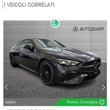
I VEICOLI CORRELATI
info_outline
usato
Pronta Consegna