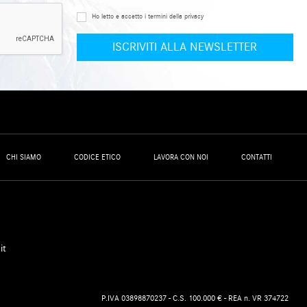
Ho letto e accetto i termini della privacy
CHI SIAMO
CODICE ETICO
LAVORA CON NOI
CONTATTI
it
P.IVA 03898870237 - C.S. 100.000 € - REA n. VR 374722