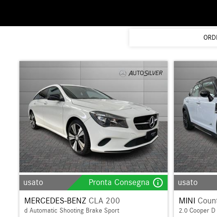
ORD
info_outline
usato
Pronta Consegna
usato
MERCEDES-BENZ
CLA 200
MINI
Coun
d Automatic Shooting Brake Sport
2.0 Cooper D