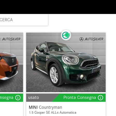
ICERCA
info_outline
info_outline
onsegna
usato
Pronta Consegna
MINI
Countryman
1.5 Cooper SE ALL4 Automatica