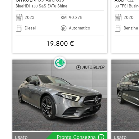
BlueHDi 130 S&S EAT8 Shine
30 TFSI Busin
2023
90.278
2020
Diesel
Automatico
Benzina
19.800 €
info_outline
usato
Pronta Consegna
usato