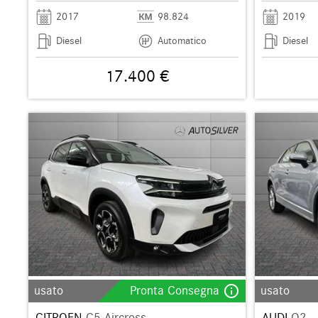
2017
98.824
2019
Diesel
Automatico
Diesel
17.400 €
info_outline
usato
Pronta Consegna
usato
CITROEN
C5 Aircross
AUDI
Q2