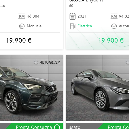
ess
60
46.384
2021
94.3
Manuale
Elettrica
Autom
19.900 €
19.900 €
info_outline
Pronta Consegna
usato
Pronta C