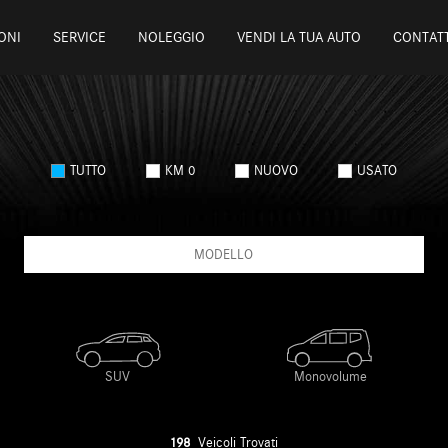
ONI
SERVICE
NOLEGGIO
VENDI LA TUA AUTO
CONTATT
TUTTO
KM 0
NUOVO
USATO
MODELLO
198
Veicoli Trovati