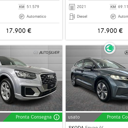
51.579
2021
69.1
Automatico
Diesel
Autom
17.900 €
17.900 €
info_outline
Pronta Consegna
usato
Pronta C
SKODA
Enyaq iV