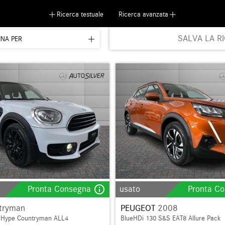
Ricerca testuale
Ricerca avanzata
SALVA LA R
INA PER
info_outline
Pronta Consegna
usato
Pronta C
tryman
PEUGEOT
2008
 Hype Countryman ALL4
BlueHDi 130 S&S EAT8 Allure Pack