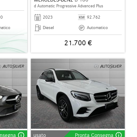
d Automatic Progressive Advanced Plus
20
2023
92.762
atico
Diesel
Automatico
21.700 €
info_outline
info_outline
onsegna
usato
Pronta Consegna