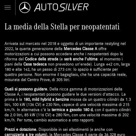
La media della Stella per neopatentati
Arrivata sul mercato nel 2018 e oggetto di un importante restyling nel
2022, la quarta generazione della
Mercedes Classe A
offre
motorizzazioni a cui possono accedere anche i neopatentati dopo la
riforma del
Codice della strada
(e
sarà anche l'ultima
: al momento i
piani della
Casa tedesca
non prevedono un'erede). Lunga 442 cm, larga
180 e alta 142, ha un passo di 273 cm: lo spazio è sufficiente per
quattro persone. Non enorme il bagagliaio, che ha una capacità reale,
misurata dal Centro Prove, di 305 litri.
Quali si possono guidare.
Della ricca gamma di motorizzazioni della
Classe A, i neopatentati possono guidare le due versioni d'attacco. La
prima è la
180, mild hybrid a benzina
mossa da un quattro cilindri da 1.3
litri, 100 kW (136 CV) e 230 Nm, capace di una velocità massima di 215
km/h. In alternativa c'è la
termica a gasolio 180 d
, con il quattro cilindri
da 2.0 litri, 85 kW (116 CV) e 280 Nm, con una velocità massima di 202
km/h. Per tutte, cambio automatico a otto rapporti.
Prezzi e dotazione.
Disponibile in sei allestimenti (e anche con
carrozzeria a tre volumi
), la Mercedes Classe A parte da 36.328 euro