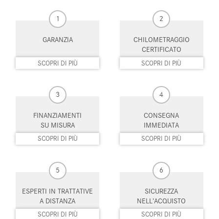
1
2
MP3
Park Distance Control
GARANZIA
CHILOMETRAGGIO
Portellone posteriore elettrico
Regolazione elettrica sedili
CERTIFICATO
Riconoscimento dei segnali
Schermo multifunzione
SCOPRI DI PIÙ
SCOPRI DI PIÙ
stradali
interamente digitale
Sedile passeggero ribaltabile
Sedili riscaldati
3
4
Sedili sportivi
Sensore di luce
FINANZIAMENTI
CONSEGNA
SU MISURA
IMMEDIATA
Sensore di pioggia
Sensori di parcheggio anteriori
SCOPRI DI PIÙ
SCOPRI DI PIÙ
Sensori di parcheggio posteriori
Servosterzo
5
6
Sistema di avviso di distanza
Sistema di chiamata d'emergenza
ESPERTI IN TRATTATIVE
SICUREZZA
Sistema di navigazione
Sistema di parcheggio automatico
A DISTANZA
NELL’ACQUISTO
Sistema di riconoscimento della
Specchietti laterali elettrici
SCOPRI DI PIÙ
SCOPRI DI PIÙ