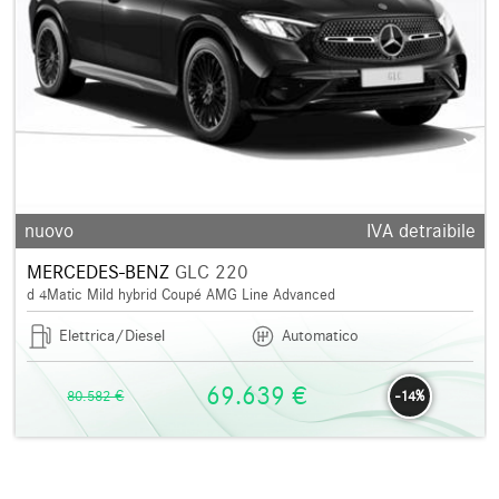
nuovo
IVA detraibile
MERCEDES-BENZ
GLC 220
d 4Matic Mild hybrid Coupé AMG Line Advanced
Elettrica/Diesel
Automatico
69.639 €
80.582 €
-14%