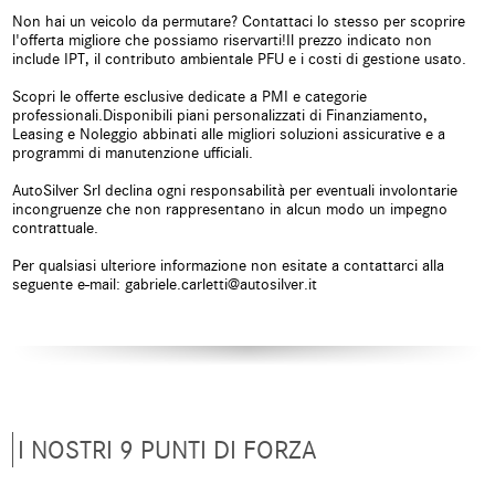
chiave
telecomandata
Non hai un veicolo da permutare? Contattaci lo stesso per scoprire
l'offerta migliore che possiamo riservarti!Il prezzo indicato non
Climatizzatore
Controllo automatico clima
include IPT, il contributo ambientale PFU e i costi di gestione usato.
Scopri le offerte esclusive dedicate a PMI e categorie
Controllo elettronico della corsia
Controllo trazione
professionali.Disponibili piani personalizzati di Finanziamento,
Leasing e Noleggio abbinati alle migliori soluzioni assicurative e a
Controllo vocale
Cruise Control
programmi di manutenzione ufficiali.
AutoSilver Srl declina ogni responsabilità per eventuali involontarie
ESP
Fari LED
incongruenze che non rappresentano in alcun modo un impegno
contrattuale.
Frenata d'emergenza assistita
Freno di stazionamento elettrico
Per qualsiasi ulteriore informazione non esitate a contattarci alla
seguente e-mail: gabriele.carletti@autosilver.it
Hill holder
Immobilizzatore elettronico
Isofix
Kit antipanne
Leve al volante
Limitatore di velocità
Luce d'ambiente
Luci diurne
I NOSTRI 9 PUNTI DI FORZA
Luci diurne LED
Monitoraggio pressione
pneumatici