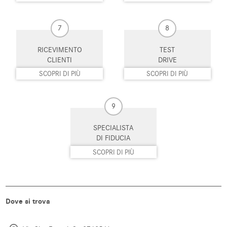
stanchezza
Start/Stop Automatico
Supporto lombare
7
8
Telecamera per parcheggio
Touch screen
RICEVIMENTO
TEST
assistito
CLIENTI
DRIVE
SCOPRI DI PIÙ
SCOPRI DI PIÙ
Trazione integrale
USB
Vetri oscurati
Vivavoce
9
Volante in pelle
Volante multifunzione
SPECIALISTA
DI FIDUCIA
SCOPRI DI PIÙ
Dove si trova