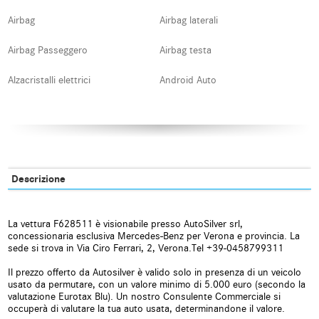
Airbag
Airbag laterali
Airbag Passeggero
Airbag testa
Alzacristalli elettrici
Android Auto
Apple CarPlay
Assistente abbaglianti
Autoradio
Autoradio digitale
Blind spot monitor
Bluetooth
Descrizione
Boardcomputer
Bracciolo
La vettura F628511 è visionabile presso AutoSilver srl,
Carica per smartphone a
Cerchi in lega
concessionaria esclusiva Mercedes-Benz per Verona e provincia. La
induzione
sede si trova in Via Ciro Ferrari, 2, Verona.Tel +39-0458799311
Chiamata automatica per
Chiusura centralizzata
Il prezzo offerto da Autosilver è valido solo in presenza di un veicolo
emergenze
usato da permutare, con un valore minimo di 5.000 euro (secondo la
valutazione Eurotax Blu). Un nostro Consulente Commerciale si
occuperà di valutare la tua auto usata, determinandone il valore.
Chiusura centralizzata senza
Chiusura centralizzata