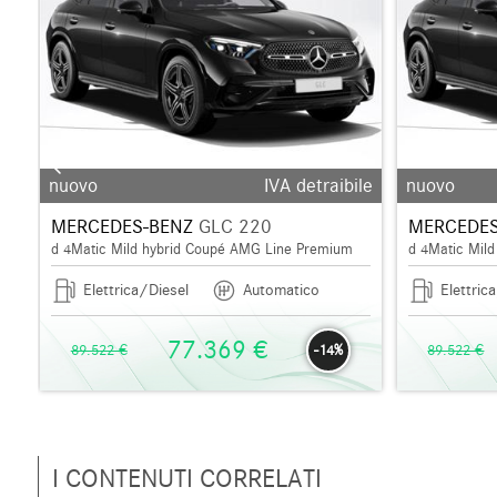
_outline
nuovo
IVA detraibile
nuovo
MERCEDES-BENZ
GLC 220
MERCEDES
d 4Matic Mild hybrid Coupé AMG Line Premium
d 4Matic Mil
Elettrica/Diesel
Automatico
Elettric
77.369 €
89.522 €
-14%
89.522 €
I CONTENUTI CORRELATI