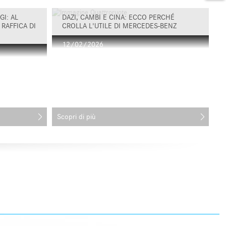
I: AL
DAZI, CAMBI E CINA: ECCO PERCHÉ
RAFFICA DI
CROLLA L'UTILE DI MERCEDES-BENZ
12/02/2026
Scopri di più
Sc