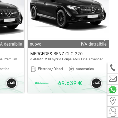
A detraibile
nuovo
IVA detraibile
MERCEDES-BENZ
GLC 220
ine Premium
d 4Matic Mild hybrid Coupé AMG Line Advanced
matico
Elettrica/Diesel
Automatico
69.639 €
-14%
80.582 €
-14%