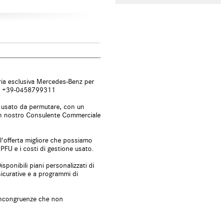
zzata
izzata telecomandata
tico clima
e
mento elettrico
ria esclusiva Mercedes-Benz per
lettronico
.Tel +39-0458799311
lo usato da permutare, con un
cità
 Un nostro Consulente Commerciale
ssione pneumatici
l'offerta migliore che possiamo
ntrol
 PFU e i costi di gestione usato.
ica sedili
zione interamente digitale
sponibili piani personalizzati di
sicurative e a programmi di
ggio anteriori
e incongruenze che non
ata d'emergenza