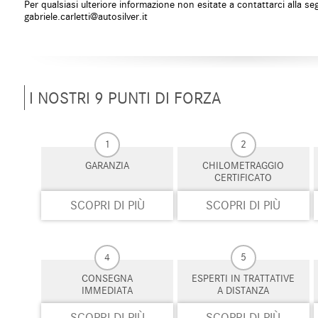
Per qualsiasi ulteriore informazione non esitate a contattarci alla se
Sistema di navigazione
Sistema di parch
gabriele.carletti@autosilver.it
Sistema di riconoscimento della stanchezza
Specchietti lateral
Start/Stop Automatico
Supporto lombar
Telecamera per parcheggio assistito
Touch screen
Trazione integrale
USB
Vetri oscurati
Vivavoce
I NOSTRI 9 PUNTI DI FORZA
Volante in pelle
Volante multifun
1
2
GARANZIA
CHILOMETRAGGIO
CERTIFICATO
SCOPRI DI PIÙ
SCOPRI DI PIÙ
4
5
CONSEGNA
ESPERTI IN TRATTATIVE
IMMEDIATA
A DISTANZA
SCOPRI DI PIÙ
SCOPRI DI PIÙ