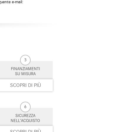
guente e-mail:
eggio automatico
i elettrici
e
zione
3
FINANZIAMENTI
SU MISURA
SCOPRI DI PIÙ
6
SICUREZZA
NELL’ACQUISTO
SCOPRI DI PIÙ