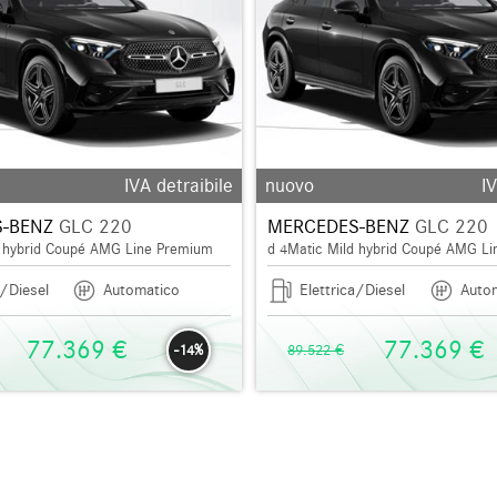
IVA detraibile
nuovo
IV
-BENZ
GLC 220
MERCEDES-BENZ
GLC 220
d hybrid Coupé AMG Line Premium
d 4Matic Mild hybrid Coupé AMG L
a/Diesel
Automatico
Elettrica/Diesel
Auto
77.369 €
77.369 €
-14%
89.522 €