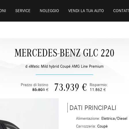
ONI
SERVICE
NOLEGGIO
VENDI LA TUA AUTO
CONTATT
MERCEDES-BENZ GLC 220
d 4Matic Mild hybrid Coupé AMG Line Premium
73.939
€
Prezzo di listino
Risparmio:
85.801
€
11.862
€
DATI PRINCIPALI
Alimentazione:
Elettrica/Diesel
Carrozzeria:
Coupè