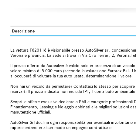
Carica per smartphone a induzione
Cerchi in lega
Chiamata automatica per emergenze
Chiusura centrali
Chiusura centralizzata senza chiave
Chiusura central
Climatizzatore
Controllo automa
Controllo elettronico della corsia
Controllo trazion
Descrizione
Controllo vocale
Cruise Control
ESP
Fari LED
Frenata d'emergenza assistita
Freno di staziona
La vettura F620116 è visionabile presso AutoSilver srl, concessiona
Hill holder
Immobilizzatore e
Verona e provincia. La sede si trova in Via Ciro Ferrari, 2, Verona
Isofix
Kit antipanne
Il prezzo offerto da Autosilver è valido solo in presenza di un veico
Leve al volante
Limitatore di velo
valore minimo di 5.000 euro (secondo la valutazione Eurotax Blu).
Luce d'ambiente
Luci diurne
si occuperà di valutare la tua auto usata, determinandone il valore.
Luci diurne LED
Monitoraggio pre
Non hai un veicolo da permutare? Contattaci lo stesso per scoprire 
MP3
Park Distance Co
riservarti!Il prezzo indicato non include IPT, il contributo ambientale
Portellone posteriore elettrico
Regolazione elettr
Riconoscimento dei segnali stradali
Schermo multifun
Scopri le offerte esclusive dedicate a PMI e categorie professionali.Di
Finanziamento, Leasing e Noleggio abbinati alle migliori soluzioni as
Sedile passeggero ribaltabile
Sedili riscaldati
manutenzione ufficiali.
Sedili sportivi
Sensore di luce
Sensore di pioggia
Sensori di parche
AutoSilver Srl declina ogni responsabilità per eventuali involontari
rappresentano in alcun modo un impegno contrattuale.
Sensori di parcheggio posteriori
Servosterzo
Sistema di avviso di distanza
Sistema di chiam