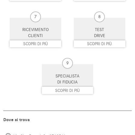
stanchezza
Start/Stop Automatico
Supporto lombare
7
8
Telecamera per parcheggio
Tetto panorama
RICEVIMENTO
TEST
assistito
CLIENTI
DRIVE
SCOPRI DI PIÙ
SCOPRI DI PIÙ
Tettuccio apribile
Touch screen
Trazione integrale
USB
9
Vetri oscurati
Vivavoce
SPECIALISTA
DI FIDUCIA
Volante in pelle
Volante multifunzione
SCOPRI DI PIÙ
Dove si trova