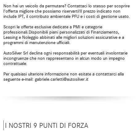
chiave
telecomandata
Non hai un veicolo da permutare? Contattaci lo stesso per scoprire
l'offerta migliore che possiamo riservarti!Il prezzo indicato non
Climatizzatore
Controllo automatico clima
include IPT, il contributo ambientale PFU e i costi di gestione usato.
Scopri le offerte esclusive dedicate a PMI e categorie
Controllo elettronico della corsia
Controllo trazione
professionali.Disponibili piani personalizzati di Finanziamento,
Leasing e Noleggio abbinati alle migliori soluzioni assicurative e a
Controllo vocale
Cruise Control
programmi di manutenzione ufficiali.
AutoSilver Srl declina ogni responsabilità per eventuali involontarie
ESP
Fari LED
incongruenze che non rappresentano in alcun modo un impegno
contrattuale.
Frenata d'emergenza assistita
Freno di stazionamento elettrico
Per qualsiasi ulteriore informazione non esitate a contattarci alla
seguente e-mail: gabriele.carletti@autosilver.it
Hill holder
Immobilizzatore elettronico
Isofix
Kit antipanne
Leve al volante
Limitatore di velocità
Luce d'ambiente
Luci diurne
I NOSTRI 9 PUNTI DI FORZA
Luci diurne LED
Monitoraggio pressione
pneumatici