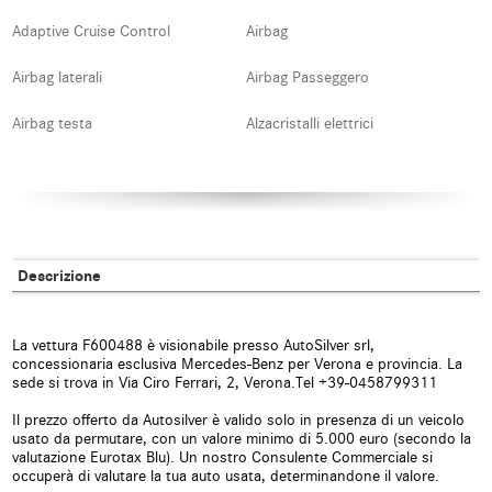
Adaptive Cruise Control
Airbag
Airbag laterali
Airbag Passeggero
Airbag testa
Alzacristalli elettrici
Android Auto
Apple CarPlay
Autoradio
Autoradio digitale
Blind spot monitor
Bluetooth
Descrizione
Boardcomputer
Bracciolo
La vettura F600488 è visionabile presso AutoSilver srl,
Carica per smartphone a
Cerchi in lega
concessionaria esclusiva Mercedes-Benz per Verona e provincia. La
induzione
sede si trova in Via Ciro Ferrari, 2, Verona.Tel +39-0458799311
Chiamata automatica per
Chiusura centralizzata
Il prezzo offerto da Autosilver è valido solo in presenza di un veicolo
emergenze
usato da permutare, con un valore minimo di 5.000 euro (secondo la
valutazione Eurotax Blu). Un nostro Consulente Commerciale si
occuperà di valutare la tua auto usata, determinandone il valore.
Chiusura centralizzata senza
Chiusura centralizzata