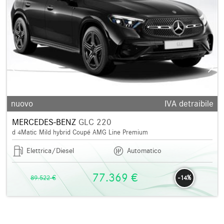
nuovo
IVA detraibile
MERCEDES-BENZ
GLC 220
d 4Matic Mild hybrid Coupé AMG Line Premium
Elettrica/Diesel
Automatico
77.369 €
89.522 €
-14%