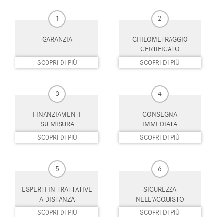
1
2
MP3
Park Distance Control
GARANZIA
CHILOMETRAGGIO
Portellone posteriore elettrico
Regolazione elettrica sedili
CERTIFICATO
Riconoscimento dei segnali
Schermo multifunzione
SCOPRI DI PIÙ
SCOPRI DI PIÙ
stradali
interamente digitale
Sedile passeggero ribaltabile
Sedili riscaldati
3
4
Sedili sportivi
Sensore di luce
FINANZIAMENTI
CONSEGNA
SU MISURA
IMMEDIATA
Sensore di pioggia
Sensori di parcheggio anteriori
SCOPRI DI PIÙ
SCOPRI DI PIÙ
Sensori di parcheggio posteriori
Servosterzo
5
6
Sistema di avviso di distanza
Sistema di chiamata d'emergenza
ESPERTI IN TRATTATIVE
SICUREZZA
Sistema di navigazione
Sistema di parcheggio automatico
A DISTANZA
NELL’ACQUISTO
Sistema di riconoscimento della
Specchietti laterali elettrici
SCOPRI DI PIÙ
SCOPRI DI PIÙ