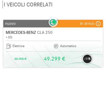
I VEICOLI CORRELATI
info_outline
nuovo
In arrivo
MERCEDES-BENZ
CLA 250
+ EQ
Elettrica
Automatico
49.299 €
55.705 €
-11%