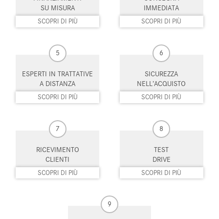
Luce d'ambiente
Luci diurne
SU MISURA
IMMEDIATA
SCOPRI DI PIÙ
SCOPRI DI PIÙ
Luci diurne LED
Monitoraggio pressione
pneumatici
5
6
MP3
Park Distance Control
ESPERTI IN TRATTATIVE
SICUREZZA
Portellone posteriore elettrico
Riconoscimento dei segnali
A DISTANZA
NELL’ACQUISTO
stradali
SCOPRI DI PIÙ
SCOPRI DI PIÙ
Schermo multifunzione
Sedili riscaldati
interamente digitale
7
8
Sedili sportivi
Sensore di luce
RICEVIMENTO
TEST
Sensore di pioggia
Sensori di parcheggio anteriori
CLIENTI
DRIVE
SCOPRI DI PIÙ
SCOPRI DI PIÙ
Sensori di parcheggio posteriori
Servosterzo
Sistema di avviso di distanza
Sistema di chiamata d'emergenza
9
Sistema di navigazione
Sistema di parcheggio automatico