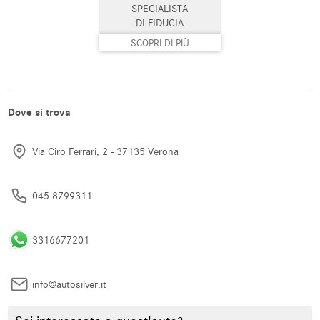
SPECIALISTA
DI FIDUCIA
Sistema di riconoscimento della
Sospensioni pneumatiche
stanchezza
SCOPRI DI PIÙ
Specchietti laterali elettrici
Start/Stop Automatico
Supporto lombare
Telecamera per parcheggio
assistito
Dove si trova
Tettuccio apribile
Touch screen
Via Ciro Ferrari, 2 - 37135 Verona
USB
Vetri oscurati
045 8799311
Vivavoce
Volante multifunzione
3316677201
info@autosilver.it