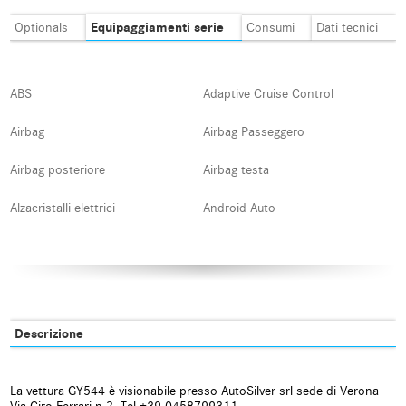
Equipaggiamenti serie
Optionals
Consumi
Dati tecnici
ABS
Adaptive Cruise Control
Airbag
Airbag Passeggero
Airbag posteriore
Airbag testa
Alzacristalli elettrici
Android Auto
Apple CarPlay
Autoradio
Autoradio digitale
Bluetooth
Boardcomputer
Bracciolo
Descrizione
Carica per smartphone a
Cerchi in lega
induzione
La vettura GY544 è visionabile presso AutoSilver srl sede di Verona