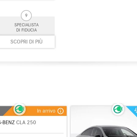
9
SPECIALISTA
DI FIDUCIA
SCOPRI DI PIÙ
Va
info_outline
In arrivo
-BENZ
CLA 250