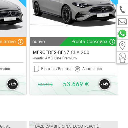
info_outline
info_outline
In arrivo
nuovo
Pronta Consegna
MERCEDES-BENZ
CLA 200
4matic AMG Line Premium
matico
Elettrica/Benzina
Automatico
53.669 €
-12%
62.543 €
-14%
I: AL
DAZI, CAMBI E CINA: ECCO PERCHÉ