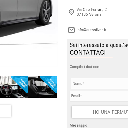
Via Ciro Ferrari, 2 -
37135 Verona
info@autosilver.it
Sei interessato a quest'a
CONTATTACI
Compila i dati con:
V
a
t
a
g
g
i
s
c
lu
s
iv
V
a
t
a
g
g
i
s
c
lu
s
iv
n
e
i
n
e
i
HO UNA PERMU
Messaggio