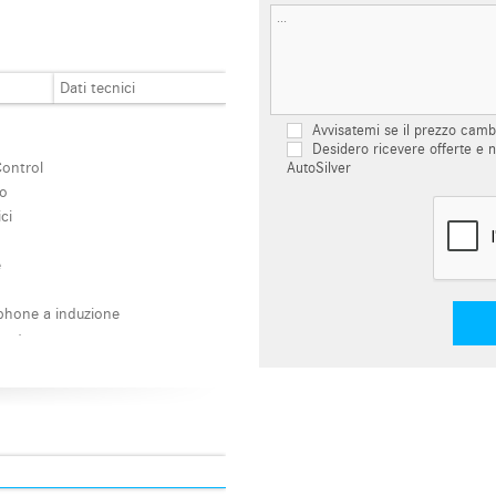
Dati tecnici
Avvisatemi se il prezzo camb
Desidero ricevere offerte e n
AutoSilver
Control
ro
ici
e
phone a induzione
zzata
izzata telecomandata
utomatico, 2 zone
nico della corsia