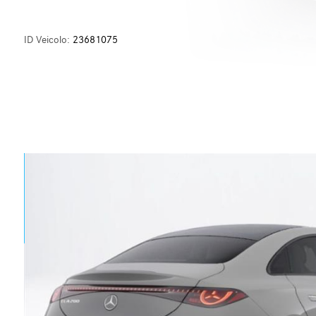
ID Veicolo:
23681075
usivi