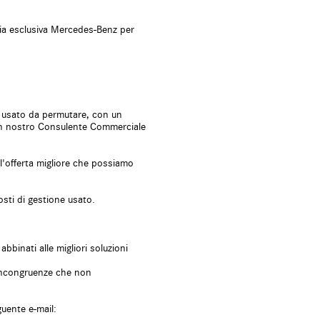
mento elettrico
lettronico
ria esclusiva Mercedes-Benz per
cità
dabile
lo usato da permutare, con un
 Un nostro Consulente Commerciale
zione interamente digitale
e sdoppiato
l'offerta migliore che possiamo
ia
ggio posteriori
osti di gestione usato.
 di distanza
azione
oscimento della stanchezza
bbinati alle migliori soluzioni
matico
e incongruenze che non
archeggio assistito
guente e-mail: