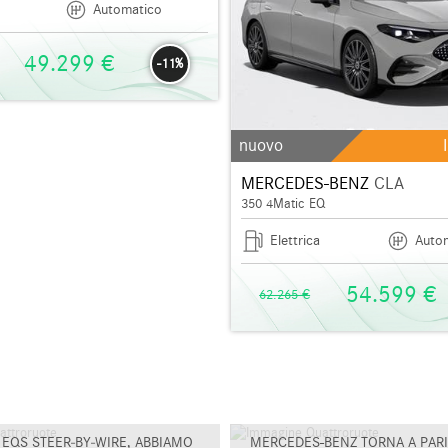
Automatico
49.299 €
-11%
nuovo
MERCEDES-BENZ
CLA
350 4Matic EQ
Elettrica
Auto
54.599 €
62.265 €
EQS STEER‑BY‑WIRE, ABBIAMO
MERCEDES-BENZ TORNA A PARIG