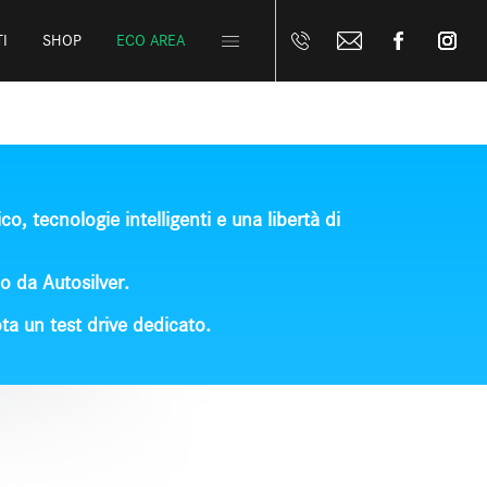
I
SHOP
ECO AREA
o, tecnologie intelligenti e una libertà di
lo da
Autosilver
.
ota un test drive dedicato.