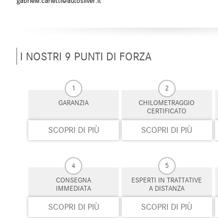
gabriele.carletti@autosilver.it
Vivavoce
Volante in pelle
Volante multifunzione
I NOSTRI 9 PUNTI DI FORZA
1
2
GARANZIA
CHILOMETRAGGIO
CERTIFICATO
SCOPRI DI PIÙ
SCOPRI DI PIÙ
4
5
CONSEGNA
ESPERTI IN TRATTATIVE
IMMEDIATA
A DISTANZA
SCOPRI DI PIÙ
SCOPRI DI PIÙ