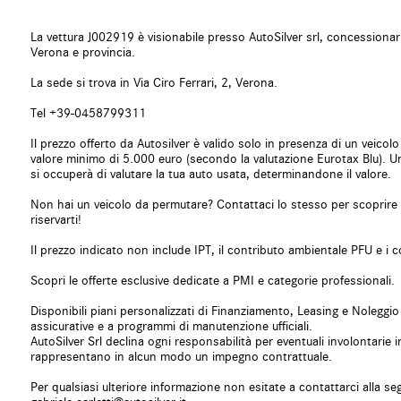
Frenata d'emergenza assistita
Freno di staziona
Hill holder
Immobilizzatore e
La vettura J002919 è visionabile presso AutoSilver srl, concessiona
Isofix
Kit antipanne
Verona e provincia.
Leve al volante
Limitatore di velo
La sede si trova in Via Ciro Ferrari, 2, Verona.
Luce d'ambiente
Luci diurne
Monitoraggio pressione pneumatici
MP3
Tel +39-0458799311
Pacchetto sportivo
Parabrezza riscal
Il prezzo offerto da Autosilver è valido solo in presenza di un veico
Park Distance Control
Pneumatici estivi
valore minimo di 5.000 euro (secondo la valutazione Eurotax Blu).
Riconoscimento dei segnali stradali
Schermo multifun
si occuperà di valutare la tua auto usata, determinandone il valore.
Sedile passeggero ribaltabile
Sedile posterior
Non hai un veicolo da permutare? Contattaci lo stesso per scoprire 
Sedili riscaldati
Sedili sportivi
riservarti!
Sensore di luce
Sensore di piogg
Sensori di parcheggio anteriori
Sensori di parche
Il prezzo indicato non include IPT, il contributo ambientale PFU e i c
Servosterzo
Sistema di avviso
Scopri le offerte esclusive dedicate a PMI e categorie professionali.
Sistema di chiamata d'emergenza
Sistema di navig
Sistema di parcheggio automatico
Sistema di ricon
Disponibili piani personalizzati di Finanziamento, Leasing e Noleggio a
Specchietti laterali elettrici
Start/Stop Auto
assicurative e a programmi di manutenzione ufficiali.
AutoSilver Srl declina ogni responsabilità per eventuali involontari
Supporto lombare
Telecamera per p
rappresentano in alcun modo un impegno contrattuale.
Tetto panorama
Touch screen
USB
Vetri oscurati
Per qualsiasi ulteriore informazione non esitate a contattarci alla se