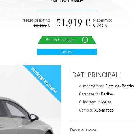
AMG Line Premium
51.919
€
Prezzo di listino
Risparmio:
60.665
€
8.746
€
info_outline
PROMO
Vantaggi esclusivi
DATI PRINCIPALI
Alimentazione:
Elettrica/Benzin
Carrozzeria:
Berlina
Cilindrata:
1499,00
Cambio:
Automatico
Dove si trova