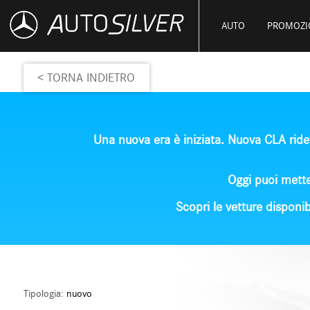
AUTO
PROMOZI
< TORNA INDIETRO
Una nuova era è iniziata.
Nuova CLA
ride
Oggi puoi mette
Scopri le vetture disponib
Tipologia:
nuovo