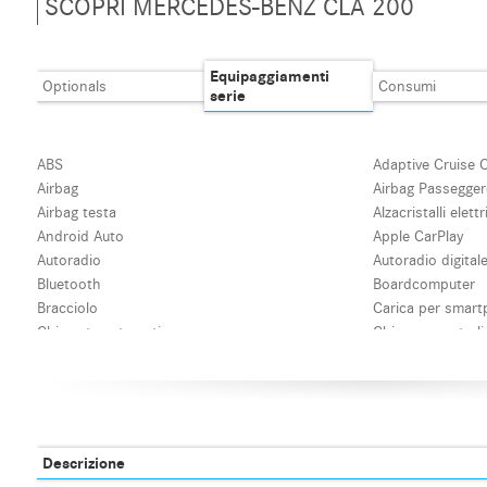
SCOPRI MERCEDES-BENZ CLA 200
Equipaggiamenti
Optionals
Consumi
serie
ABS
Adaptive Cruise 
Airbag
Airbag Passegge
Airbag testa
Alzacristalli elettr
Android Auto
Apple CarPlay
Autoradio
Autoradio digital
Bluetooth
Boardcomputer
Bracciolo
Carica per smart
Chiamata automatica per emergenze
Chiusura centrali
Chiusura centralizzata senza chiave
Chiusura central
Climatizzatore
Climatizzatore a
Controllo automatico clima
Controllo elettro
Controllo trazione
Controllo vocale
Cruise Control
ESP
Descrizione
Fari LED
Fendinebbia