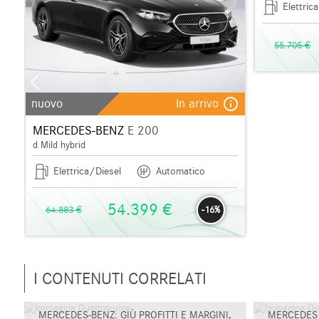
Elettrica
55.705 €
_outline
info_outline
nuovo
In arrivo
MERCEDES-BENZ
E 200
d Mild hybrid
Elettrica/Diesel
Automatico
54.399 €
64.883 €
-16%
I CONTENUTI CORRELATI
MERCEDES-BENZ: GIÙ PROFITTI E MARGINI,
MERCEDES 