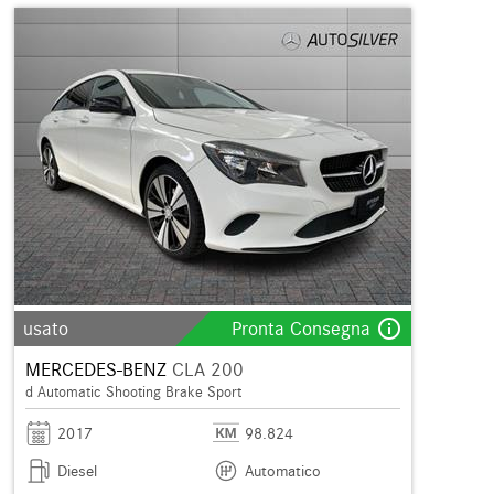
info_outline
usato
Pronta Consegna
MERCEDES-BENZ
CLA 200
d Automatic Shooting Brake Sport
2017
98.824
Diesel
Automatico