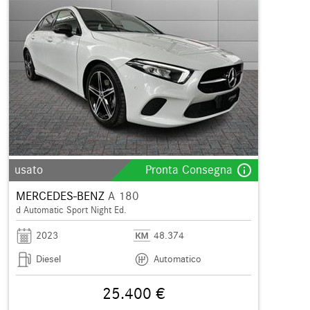
info_outline
usato
Pronta Consegna
MERCEDES-BENZ
A 180
d Automatic Sport Night Ed.
2023
48.374
Diesel
Automatico
25.400 €