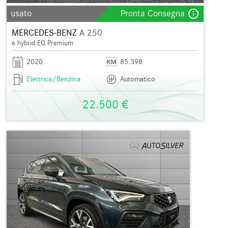
info_outline
usato
Pronta Consegna
MERCEDES-BENZ
A 250
e hybrid EQ Premium
2020
85.398
Elettrica/Benzina
Automatico
22.500 €