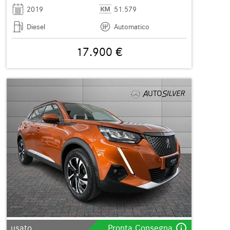
2019
51.579
Diesel
Automatico
17.900 €
info_outline
usato
Pronta Consegna