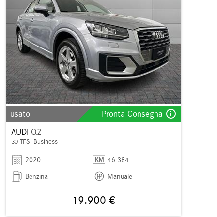
info_outline
usato
Pronta Consegna
AUDI
Q2
30 TFSI Business
2020
46.384
Benzina
Manuale
19.900 €