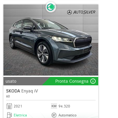
info_outline
usato
Pronta Consegna
SKODA
Enyaq iV
60
2021
94.320
Elettrica
Automatico