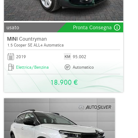
info_outline
usato
Pronta Consegna
MINI
Countryman
1.5 Cooper SE ALL4 Automatica
2019
95.002
Elettrica/Benzina
Automatico
18.900 €