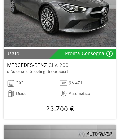
info_outline
usato
Pronta Consegna
MERCEDES-BENZ
CLA 200
d Automatic Shooting Brake Sport
2021
96.471
Diesel
Automatico
23.700 €