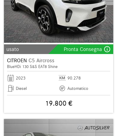
info_outline
usato
Pronta Consegna
CITROEN
C5 Aircross
BlueHDi 130 S&S EAT8 Shine
2023
90.278
Diesel
Automatico
19.800 €