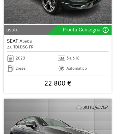
info_outline
usato
Pronta Consegna
SEAT
Ateca
2.0 TDI DSG FR
2023
54.618
Diesel
Automatico
22.800 €