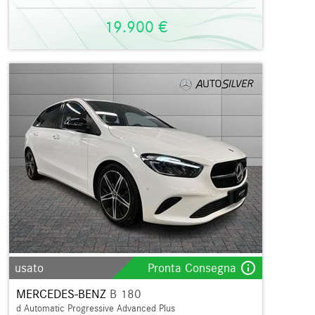
19.900 €
info_outline
usato
Pronta Consegna
MERCEDES-BENZ
B 180
d Automatic Progressive Advanced Plus