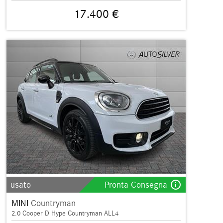
17.400 €
info_outline
usato
Pronta Consegna
MINI
Countryman
2.0 Cooper D Hype Countryman ALL4