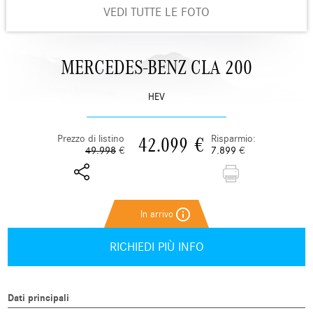
VEDI TUTTE LE FOTO
MERCEDES-BENZ CLA 200
HEV
Prezzo di listino
Risparmio:
42.099
€
49.998
€
7.899
€
info_outline
RICHIEDI PIÙ INFO
Dati principali