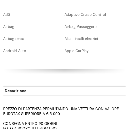
ABS
Adaptive Cruise Control
Airbag
Airbag Passeggero
Airbag testa
Alzacristalli elettrici
Android Auto
Apple CarPlay
Autoradio
Autoradio digitale
Bluetooth
Boardcomputer
Bracciolo
Carica per smartphone a
Descrizione
induzione
Chiamata automatica per
Chiusura centralizzata
emergenze
PREZZO DI PARTENZA PERMUTANDO UNA VETTURA CON VALORE
EUROTAX SUPERIORE A € 5.000.
Chiusura centralizzata
Climatizzatore
CONSEGNA ENTRO 90 GIORNI.
telecomandata
FOTO A SCOPO ILLUSTRATIVO.