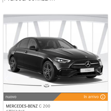
info_outline
nuovo
In arrivo
MERCEDES-BENZ
C 200