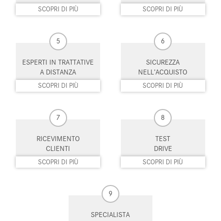
SCOPRI DI PIÙ
SCOPRI DI PIÙ
Sistema di riconoscimento della
Specchietti laterali elettrici
stanchezza
5
6
Start/Stop Automatico
Supporto lombare
ESPERTI IN TRATTATIVE
SICUREZZA
Telecamera per parcheggio
Tetto panorama
assistito
A DISTANZA
NELL’ACQUISTO
SCOPRI DI PIÙ
SCOPRI DI PIÙ
Touch screen
USB
Vetri oscurati
Vivavoce
7
8
Volante in pelle
Volante multifunzione
RICEVIMENTO
TEST
CLIENTI
DRIVE
SCOPRI DI PIÙ
SCOPRI DI PIÙ
9
SPECIALISTA