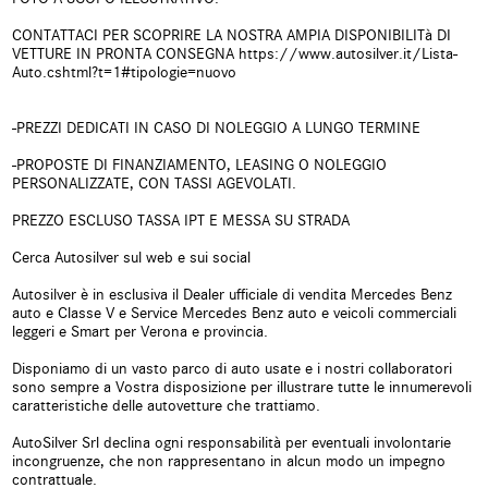
Climatizzatore automatico, 2 zone
Controllo automatico clima
CONTATTACI PER SCOPRIRE LA NOSTRA AMPIA DISPONIBILITà DI
VETTURE IN PRONTA CONSEGNA https://www.autosilver.it/Lista-
Auto.cshtml?t=1#tipologie=nuovo
Controllo elettronico della corsia
Controllo trazione
Controllo vocale
Cruise Control
-PREZZI DEDICATI IN CASO DI NOLEGGIO A LUNGO TERMINE
-PROPOSTE DI FINANZIAMENTO, LEASING O NOLEGGIO
ESP
Fari LED
PERSONALIZZATE, CON TASSI AGEVOLATI.
Fendinebbia
Frenata d'emergenza assistita
PREZZO ESCLUSO TASSA IPT E MESSA SU STRADA
Cerca Autosilver sul web e sui social
Freno di stazionamento elettrico
Hill holder
Autosilver è in esclusiva il Dealer ufficiale di vendita Mercedes Benz
Immobilizzatore elettronico
Isofix
auto e Classe V e Service Mercedes Benz auto e veicoli commerciali
leggeri e Smart per Verona e provincia.
Kit antipanne
Leve al volante
Disponiamo di un vasto parco di auto usate e i nostri collaboratori
sono sempre a Vostra disposizione per illustrare tutte le innumerevoli
Limitatore di velocità
Luce d'ambiente
caratteristiche delle autovetture che trattiamo.
AutoSilver Srl declina ogni responsabilità per eventuali involontarie
Luci diurne
Monitoraggio pressione
incongruenze, che non rappresentano in alcun modo un impegno
pneumatici
contrattuale.