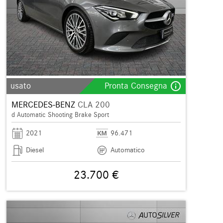
info_outline
usato
Pronta Consegna
MERCEDES-BENZ
CLA 200
d Automatic Shooting Brake Sport
2021
96.471
Diesel
Automatico
23.700 €