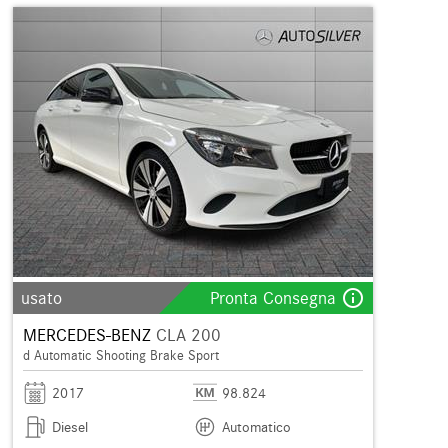
info_outline
usato
Pronta Consegna
MERCEDES-BENZ
CLA 200
d Automatic Shooting Brake Sport
2017
98.824
Diesel
Automatico