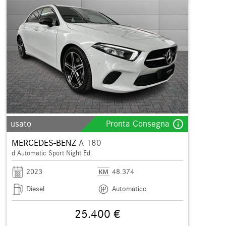
info_outline
usato
Pronta Consegna
MERCEDES-BENZ
A 180
d Automatic Sport Night Ed.
2023
48.374
Diesel
Automatico
25.400 €