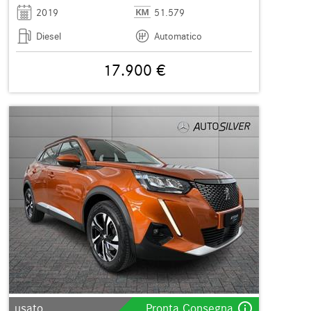
2019
51.579
Diesel
Automatico
17.900 €
info_outline
usato
Pronta Consegna