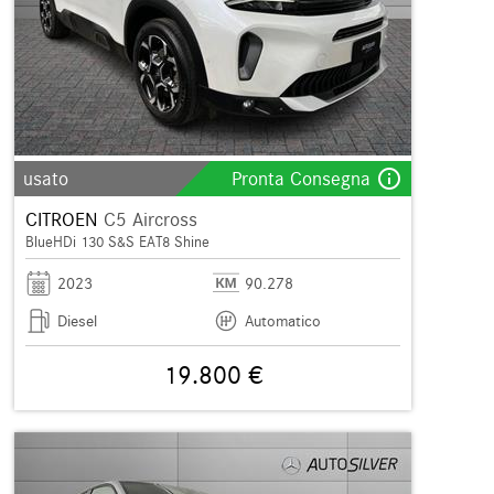
info_outline
usato
Pronta Consegna
CITROEN
C5 Aircross
BlueHDi 130 S&S EAT8 Shine
2023
90.278
Diesel
Automatico
19.800 €