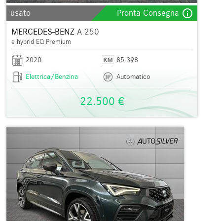
info_outline
usato
Pronta Consegna
MERCEDES-BENZ
A 250
e hybrid EQ Premium
2020
85.398
Elettrica/Benzina
Automatico
22.500 €