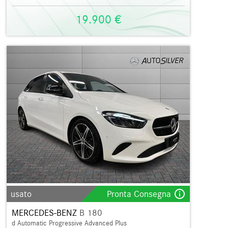
19.900 €
info_outline
usato
Pronta Consegna
MERCEDES-BENZ
B 180
d Automatic Progressive Advanced Plus