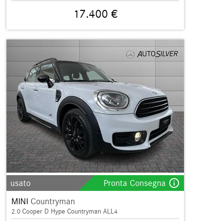
17.400 €
info_outline
usato
Pronta Consegna
MINI
Countryman
2.0 Cooper D Hype Countryman ALL4