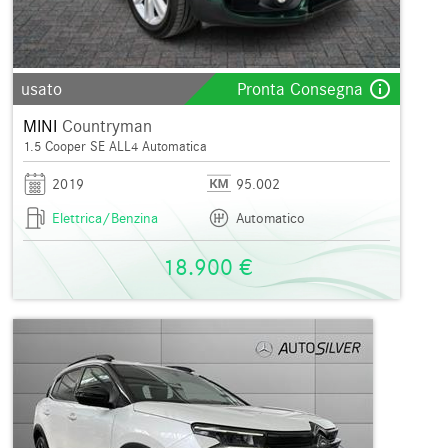
info_outline
usato
Pronta Consegna
MINI
Countryman
1.5 Cooper SE ALL4 Automatica
2019
95.002
Elettrica/Benzina
Automatico
18.900 €