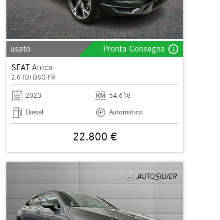
info_outline
usato
Pronta Consegna
SEAT
Ateca
2.0 TDI DSG FR
2023
54.618
Diesel
Automatico
22.800 €