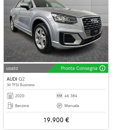
info_outline
usato
Pronta Consegna
AUDI
Q2
30 TFSI Business
2020
46.384
Benzina
Manuale
19.900 €