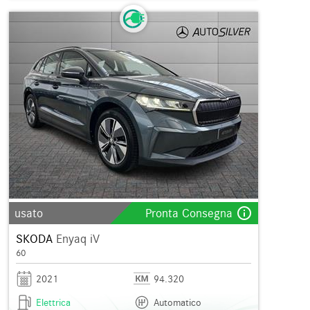
info_outline
usato
Pronta Consegna
SKODA
Enyaq iV
60
2021
94.320
Elettrica
Automatico