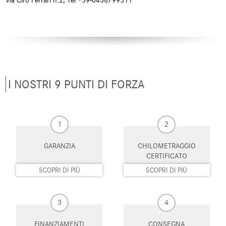
Via Ciro Ferrari n.2, Tel +39-0458799311
Climatizzatore
Controllo automatico clima
Controllo elettronico della corsia
Controllo trazione
Controllo vocale
Cruise Control
ESP
Fari LED
I NOSTRI 9 PUNTI DI FORZA
Frenata d'emergenza assistita
Freno di stazionamento elettrico
Hill holder
Immobilizzatore elettronico
1
2
Isofix
Leve al volante
GARANZIA
CHILOMETRAGGIO
CERTIFICATO
Limitatore di velocità
Luce d'ambiente
SCOPRI DI PIÙ
SCOPRI DI PIÙ
Luci diurne
Luci diurne LED
3
4
Monitoraggio pressione
MP3
pneumatici
FINANZIAMENTI
CONSEGNA