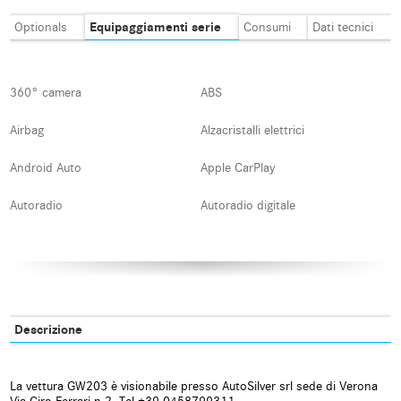
Equipaggiamenti serie
Optionals
Consumi
Dati tecnici
360° camera
ABS
Airbag
Alzacristalli elettrici
Android Auto
Apple CarPlay
Autoradio
Autoradio digitale
Blind spot monitor
Bluetooth
Boardcomputer
Bracciolo
Carica per smartphone a
Cerchi in lega
Descrizione
induzione
Chiamata automatica per
Chiusura centralizzata
emergenze
La vettura GW203 è visionabile presso AutoSilver srl sede di Verona
telecomandata