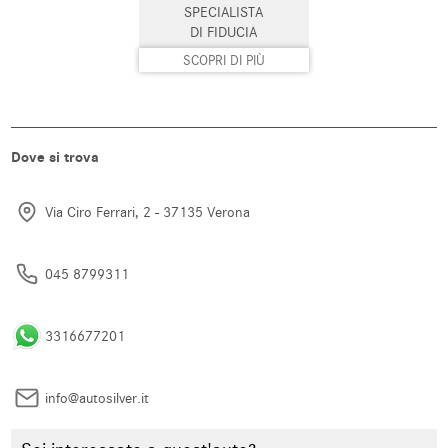
SPECIALISTA
DI FIDUCIA
Start/Stop Automatico
Supporto lombare
SCOPRI DI PIÙ
Telecamera per parcheggio
Touch screen
assistito
USB
Vetri oscurati
Dove si trova
Vivavoce
Volante in pelle
Via Ciro Ferrari, 2 - 37135 Verona
Volante multifunzione
045 8799311
3316677201
info@autosilver.it