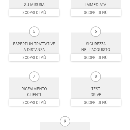
Pacchetto sportivo
Parabrezza riscaldabile
SU MISURA
IMMEDIATA
SCOPRI DI PIÙ
SCOPRI DI PIÙ
Park Distance Control
Portellone posteriore elettrico
Regolazione elettrica sedili
Riconoscimento dei segnali
5
6
stradali
ESPERTI IN TRATTATIVE
SICUREZZA
Schermo multifunzione
Sedili riscaldati
A DISTANZA
NELL’ACQUISTO
interamente digitale
SCOPRI DI PIÙ
SCOPRI DI PIÙ
Sedili sportivi
Sensore di luce
Sensore di pioggia
Sensori di parcheggio anteriori
7
8
Sensori di parcheggio posteriori
Servosterzo
RICEVIMENTO
TEST
CLIENTI
DRIVE
Sistema di avviso di distanza
Sistema di chiamata d'emergenza
SCOPRI DI PIÙ
SCOPRI DI PIÙ
Sistema di navigazione
Sistema di parcheggio automatico
9
Sistema di riconoscimento della
Specchietti laterali elettrici
stanchezza