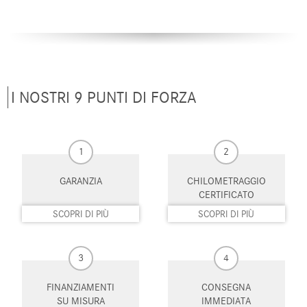
Sensori di parcheggio posteriori
Servosterzo
Sistema di chiamata d'emergenza
Sistema di navigazione
Sistema di parcheggio automatico
Specchietti laterali elettrici
I NOSTRI 9 PUNTI DI FORZA
Telecamera per parcheggio
Touch screen
assistito
USB
Vetri oscurati
1
2
Vivavoce
Volante in pelle
GARANZIA
CHILOMETRAGGIO
CERTIFICATO
Volante multifunzione
SCOPRI DI PIÙ
SCOPRI DI PIÙ
3
4
FINANZIAMENTI
CONSEGNA
SU MISURA
IMMEDIATA