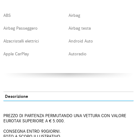
ABS
Airbag
Airbag Passeggero
Airbag testa
Alzacristalli elettrici
Android Auto
Apple CarPlay
Autoradio
Autoradio digitale
Bluetooth
Boardcomputer
Bracciolo
Carica per smartphone a
Cerchi in lega
Descrizione
induzione
Chiusura centralizzata
Chiusura centralizzata senza
PREZZO DI PARTENZA PERMUTANDO UNA VETTURA CON VALORE
chiave
EUROTAX SUPERIORE A € 5.000.
Climatizzatore automatico, 2 zone
Controllo automatico clima
CONSEGNA ENTRO 90GIORNI.
FOTO A SCOPO ILLUSTRATIVO.