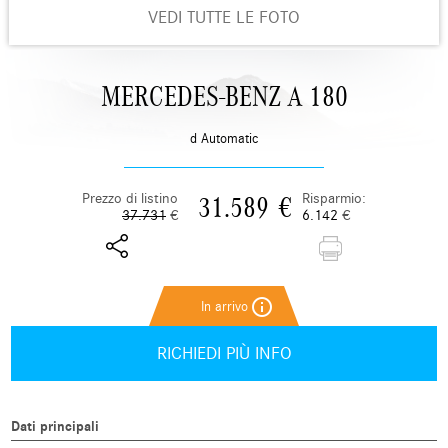
VEDI TUTTE LE FOTO
MERCEDES-BENZ A 180
d Automatic
Prezzo di listino
Risparmio:
31.589
€
37.731
€
6.142
€
info_outline
RICHIEDI PIÙ INFO
Dati principali