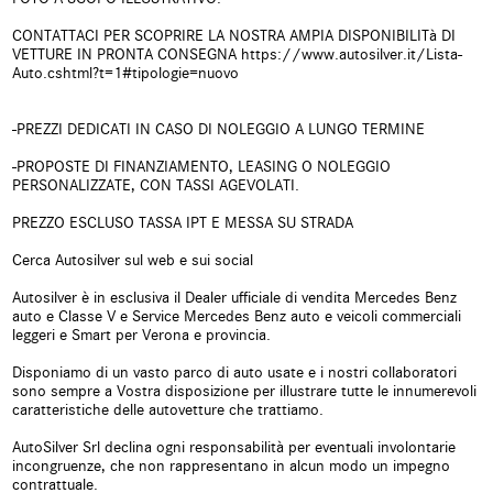
Controllo trazione
Controllo vocale
CONTATTACI PER SCOPRIRE LA NOSTRA AMPIA DISPONIBILITà DI
VETTURE IN PRONTA CONSEGNA https://www.autosilver.it/Lista-
Cruise Control
ESP
Auto.cshtml?t=1#tipologie=nuovo
Fari LED
Fendinebbia
-PREZZI DEDICATI IN CASO DI NOLEGGIO A LUNGO TERMINE
Freno di stazionamento elettrico
Immobilizzatore elettronico
-PROPOSTE DI FINANZIAMENTO, LEASING O NOLEGGIO
PERSONALIZZATE, CON TASSI AGEVOLATI.
Isofix
Leve al volante
PREZZO ESCLUSO TASSA IPT E MESSA SU STRADA
Luce d'ambiente
Luci diurne
Cerca Autosilver sul web e sui social
Monitoraggio pressione
MP3
Autosilver è in esclusiva il Dealer ufficiale di vendita Mercedes Benz
pneumatici
auto e Classe V e Service Mercedes Benz auto e veicoli commerciali
leggeri e Smart per Verona e provincia.
Park Distance Control
Portellone posteriore elettrico
Disponiamo di un vasto parco di auto usate e i nostri collaboratori
sono sempre a Vostra disposizione per illustrare tutte le innumerevoli
Schermo multifunzione
Sedili riscaldati
caratteristiche delle autovetture che trattiamo.
interamente digitale
AutoSilver Srl declina ogni responsabilità per eventuali involontarie
incongruenze, che non rappresentano in alcun modo un impegno
Sensore di pioggia
Sensori di parcheggio anteriori
contrattuale.