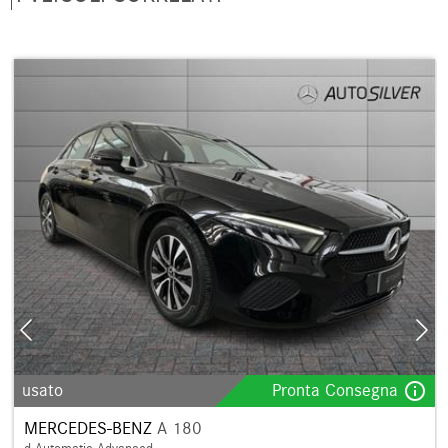
info_outline
usato
Pronta Consegna
MERCEDES-BENZ
A 180