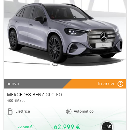
info_outline
nuovo
In arrivo
MERCEDES-BENZ
GLC EQ
400 4Matic
Elettrica
Automatico
62.999 €
72.588 €
-13%