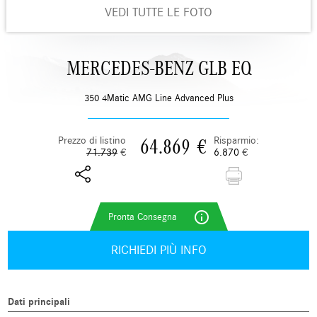
VEDI TUTTE LE FOTO
MERCEDES-BENZ GLB EQ
350 4Matic AMG Line Advanced Plus
Prezzo di listino
Risparmio:
64.869
€
71.739
€
6.870
€
info_outline
RICHIEDI PIÙ INFO
Dati principali