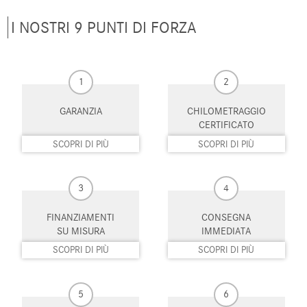
Luci diurne
Monitoraggio pressione
I NOSTRI 9 PUNTI DI FORZA
pneumatici
MP3
Park Distance Control
1
2
Pneumatici estivi
Portapacchi
GARANZIA
CHILOMETRAGGIO
Regolazione elettrica del sedile
Regolazione elettrica sedili
posteriore
CERTIFICATO
SCOPRI DI PIÙ
SCOPRI DI PIÙ
Riconoscimento dei segnali
Schermo multifunzione
stradali
interamente digitale
3
4
Sedile posteriore sdoppiato
Sedili riscaldati
FINANZIAMENTI
CONSEGNA
Sensore di luce
Sensore di pioggia
SU MISURA
IMMEDIATA
SCOPRI DI PIÙ
SCOPRI DI PIÙ
Sensori di parcheggio anteriori
Sensori di parcheggio posteriori
Servosterzo
Sistema di avviso di distanza
5
6