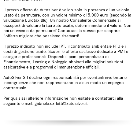
chiave
Il prezzo offerto da Autosilver è valido solo in presenza di un veicolo
usato da permutare, con un valore minimo di 5.000 euro (secondo la
Chiusura centralizzata
Climatizzatore
valutazione Eurotax Blu). Un nostro Consulente Commerciale si
telecomandata
occuperà di valutare la tua auto usata, determinandone il valore. Non
hai un veicolo da permutare? Contattaci lo stesso per scoprire
Climatizzatore automatico, 3 zone
Controllo elettronico della corsia
l'offerta migliore che possiamo riservarti!
Il prezzo indicato non include IPT, il contributo ambientale PFU e i
Controllo trazione
Controllo vocale
costi di gestione usato. Scopri le offerte esclusive dedicate a PMI e
categorie professionali. Disponibili piani personalizzati di
Cruise Control
ESP
Finanziamento, Leasing e Noleggio abbinati alle migliori soluzioni
assicurative e a programmi di manutenzione ufficiali.
Fari di profondità
Fari LED
AutoSilver Srl declina ogni responsabilità per eventuali involontarie
antiabbagliamento
incongruenze che non rappresentano in alcun modo un impegno
contrattuale.
Frenata d'emergenza assistita
Freno di stazionamento elettrico
Per qualsiasi ulteriore informazione non esitate a contattarci alla
seguente e-mail: gabriele.carletti@autosilver.it
Hill holder
Hotspot Wi-Fi
Isofix
Kit antipanne
Limitatore di velocità
Luce d'ambiente