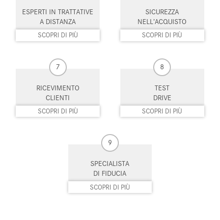
Sistema di chiamata d'emergenza
Sistema di navigazione
ESPERTI IN TRATTATIVE
SICUREZZA
Sistema di parcheggio automatico
Sistema di riconoscimento della
A DISTANZA
NELL’ACQUISTO
stanchezza
SCOPRI DI PIÙ
SCOPRI DI PIÙ
Sound system
Specchietti laterali elettrici
7
8
Specchietto retrovisore con
Spoiler
funzione antiabbagliamento
RICEVIMENTO
TEST
CLIENTI
DRIVE
Start/Stop Automatico
Supporto lombare
SCOPRI DI PIÙ
SCOPRI DI PIÙ
Telecamera per parcheggio
Tetto panorama
assistito
9
Touch screen
Trazione integrale
SPECIALISTA
USB
Vivavoce
DI FIDUCIA
SCOPRI DI PIÙ
Volante in pelle
Volante multifunzione