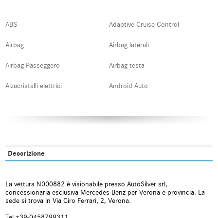
ABS
Adaptive Cruise Control
Airbag
Airbag laterali
Airbag Passeggero
Airbag testa
Alzacristalli elettrici
Android Auto
Apple CarPlay
Assistente abbaglianti
Autoradio
Autoradio digitale
Blind spot monitor
Bluetooth
Descrizione
Boardcomputer
Bracciolo
La vettura N000882 è visionabile presso AutoSilver srl,
Cerchi in lega
Chiamata automatica per
concessionaria esclusiva Mercedes-Benz per Verona e provincia. La
emergenze
sede si trova in Via Ciro Ferrari, 2, Verona.
Chiusura centralizzata
Chiusura centralizzata senza
Tel +39-0458799311