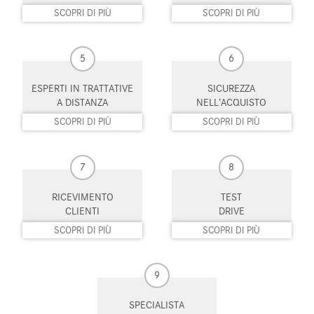
Sensore di pioggia
Sensori di parcheggio anteriori
SCOPRI DI PIÙ
SCOPRI DI PIÙ
Servosterzo
Sistema di avviso di distanza
5
6
Sistema di chiamata d'emergenza
Sistema di navigazione
ESPERTI IN TRATTATIVE
SICUREZZA
Specchietti laterali elettrici
Specchietto retrovisore con
funzione antiabbagliamento
A DISTANZA
NELL’ACQUISTO
SCOPRI DI PIÙ
SCOPRI DI PIÙ
Supporto lombare
Telecamera per parcheggio
assistito
7
8
Tetto panorama
Touch screen
RICEVIMENTO
TEST
Trazione integrale
USB
CLIENTI
DRIVE
SCOPRI DI PIÙ
SCOPRI DI PIÙ
Vetri oscurati
Vivavoce
Volante in pelle
Volante multifunzione
9
Volante riscaldabile
SPECIALISTA