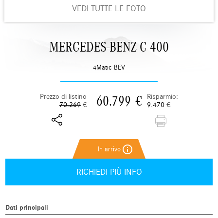
VEDI TUTTE LE FOTO
MERCEDES-BENZ C 400
4Matic BEV
Prezzo di listino
Risparmio:
60.799
€
70.269
€
9.470
€
info_outline
RICHIEDI PIÙ INFO
Dati principali