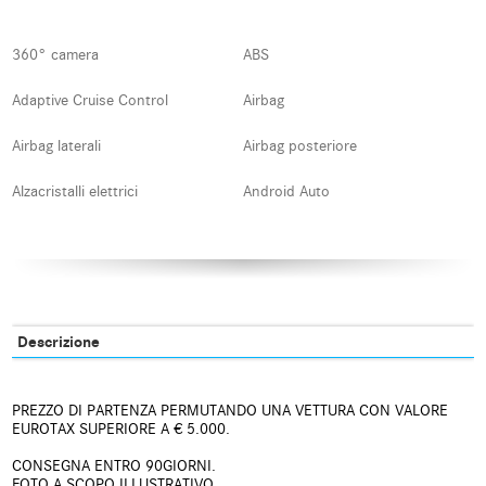
360° camera
ABS
Adaptive Cruise Control
Airbag
Airbag laterali
Airbag posteriore
Alzacristalli elettrici
Android Auto
Antifurto
Apple CarPlay
Assistente abbaglianti
Autoradio digitale
Blind spot monitor
Bluetooth
Descrizione
Boardcomputer
Bracciolo
PREZZO DI PARTENZA PERMUTANDO UNA VETTURA CON VALORE
Carica per smartphone a
Cerchi in lega
EUROTAX SUPERIORE A € 5.000.
induzione
CONSEGNA ENTRO 90GIORNI.
Chiusura centralizzata
Chiusura centralizzata senza
FOTO A SCOPO ILLUSTRATIVO.