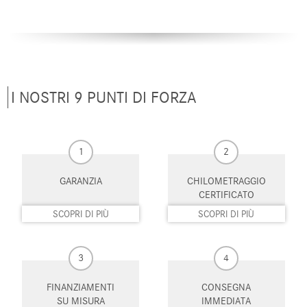
Limitatore di velocità
Luce d'ambiente
Luci diurne
Monitoraggio pressione
pneumatici
MP3
Pacchetto invernale
I NOSTRI 9 PUNTI DI FORZA
Park Distance Control
Pneumatici estivi
Portellone posteriore elettrico
Regolazione elettrica del sedile
posteriore
1
2
Regolazione elettrica sedili
Riconoscimento dei segnali
stradali
GARANZIA
CHILOMETRAGGIO
CERTIFICATO
Schermo multifunzione
Sedili massaggianti
SCOPRI DI PIÙ
SCOPRI DI PIÙ
interamente digitale
Sedili riscaldati
Sedili sportivi
3
4
Sedili ventilati
Sensore di luce
FINANZIAMENTI
CONSEGNA
SU MISURA
IMMEDIATA