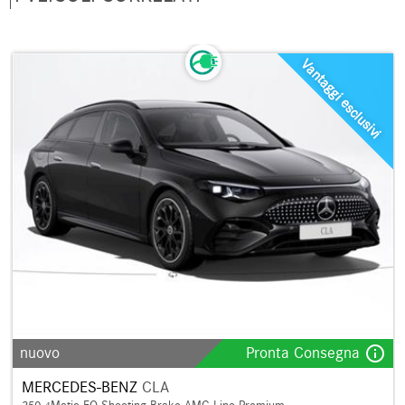
Vantaggi esclusivi
info_outline
nuovo
Pronta Consegna
MERCEDES-BENZ
CLA