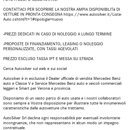
chiave
CONTATTACI PER SCOPRIRE LA NOSTRA AMPIA DISPONIBILITà DI
VETTURE IN PRONTA CONSEGNA https://www.autosilver.it/Lista-
Chiusura centralizzata
Climatizzatore
Auto.cshtml?t=1#tipologie=nuovo
telecomandata
Climatizzatore automatico, 2 zone
Controllo automatico clima
-PREZZI DEDICATI IN CASO DI NOLEGGIO A LUNGO TERMINE
-PROPOSTE DI FINANZIAMENTO, LEASING O NOLEGGIO
Controllo elettronico della corsia
Controllo trazione
PERSONALIZZATE, CON TASSI AGEVOLATI.
Controllo vocale
Cruise Control
PREZZO ESCLUSO TASSA IPT E MESSA SU STRADA
Cerca Autosilver sul web e sui social
ESP
Fari LED
Autosilver è in esclusiva il Dealer ufficiale di vendita Mercedes Benz
Frenata d'emergenza assistita
Freno di stazionamento elettrico
auto e Classe V e Service Mercedes Benz auto e veicoli commerciali
leggeri e Smart per Verona e provincia.
Head-up display
Hill holder
Disponiamo di un vasto parco di auto usate e i nostri collaboratori
sono sempre a Vostra disposizione per illustrare tutte le innumerevoli
Immobilizzatore elettronico
Isofix
caratteristiche delle autovetture che trattiamo.
AutoSilver Srl declina ogni responsabilità per eventuali involontarie
Kit antipanne
Leve al volante
incongruenze, che non rappresentano in alcun modo un impegno
contrattuale.