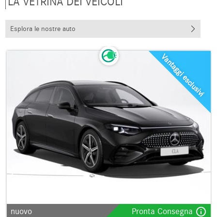
LA VETRINA DEI VEICOLI
Esplora le nostre auto
Vantaggi esclusivi
info_outline
nuovo
Pronta Consegna