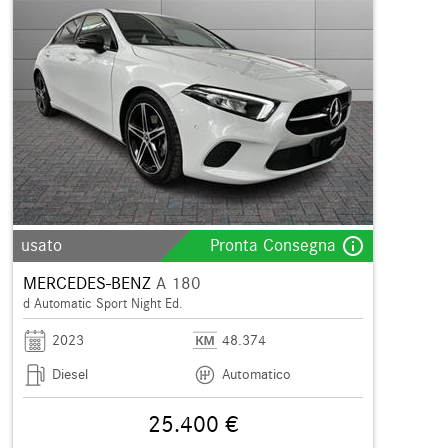
info_outline
usato
Pronta Consegna
MERCEDES-BENZ
A 180
d Automatic Sport Night Ed.
2023
48.374
Diesel
Automatico
25.400 €