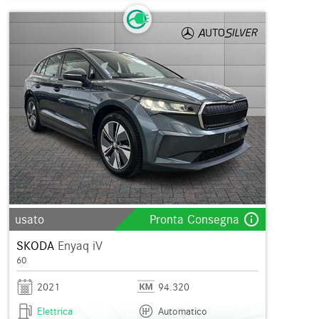
info_outline
usato
Pronta Consegna
SKODA
Enyaq iV
60
2021
94.320
Elettrica
Automatico