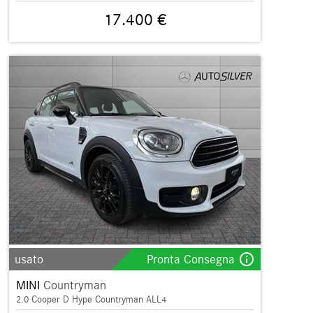
17.400 €
info_outline
usato
Pronta Consegna
MINI
Countryman
2.0 Cooper D Hype Countryman ALL4