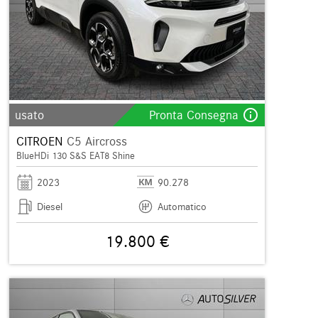
info_outline
usato
Pronta Consegna
CITROEN
C5 Aircross
BlueHDi 130 S&S EAT8 Shine
2023
90.278
Diesel
Automatico
19.800 €