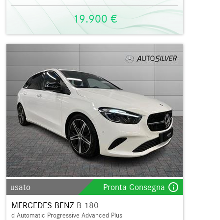
19.900 €
info_outline
usato
Pronta Consegna
MERCEDES-BENZ
B 180
d Automatic Progressive Advanced Plus