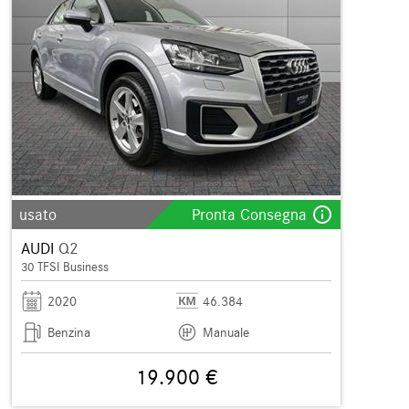
info_outline
usato
Pronta Consegna
AUDI
Q2
30 TFSI Business
2020
46.384
Benzina
Manuale
19.900 €