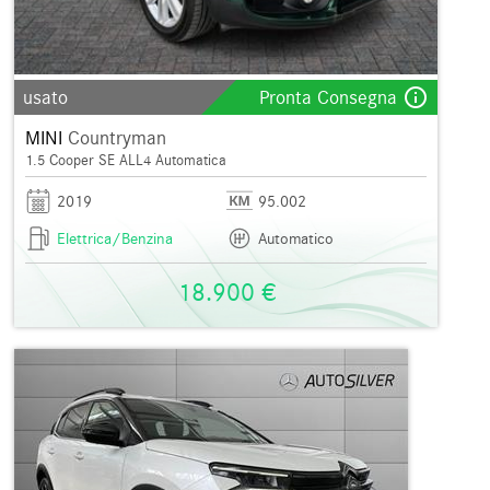
info_outline
usato
Pronta Consegna
MINI
Countryman
1.5 Cooper SE ALL4 Automatica
2019
95.002
Elettrica/Benzina
Automatico
18.900 €