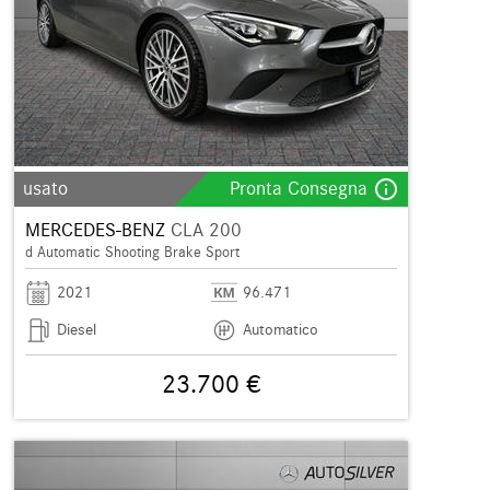
info_outline
usato
Pronta Consegna
MERCEDES-BENZ
CLA 200
d Automatic Shooting Brake Sport
2021
96.471
Diesel
Automatico
23.700 €