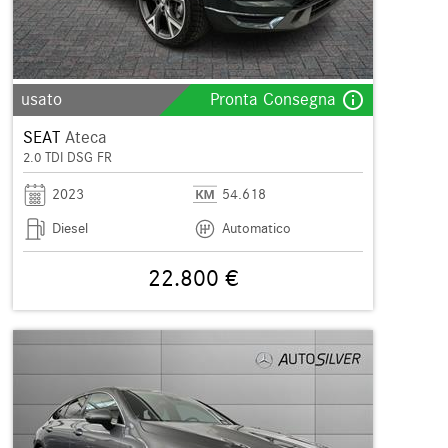
info_outline
usato
Pronta Consegna
SEAT
Ateca
2.0 TDI DSG FR
2023
54.618
Diesel
Automatico
22.800 €