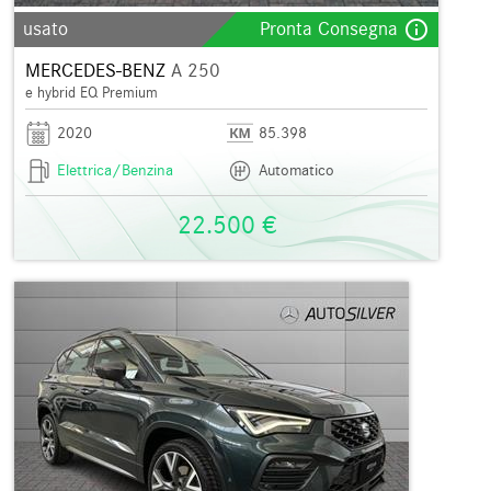
info_outline
usato
Pronta Consegna
MERCEDES-BENZ
A 250
e hybrid EQ Premium
2020
85.398
Elettrica/Benzina
Automatico
22.500 €