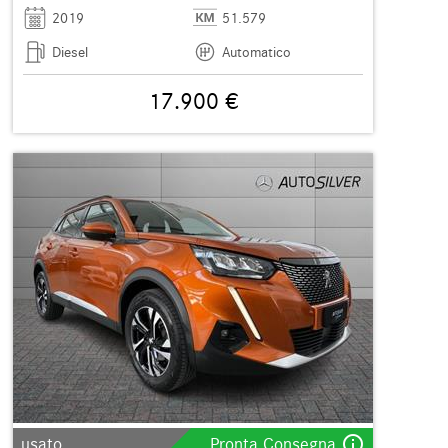
2019
51.579
Diesel
Automatico
17.900 €
info_outline
usato
Pronta Consegna