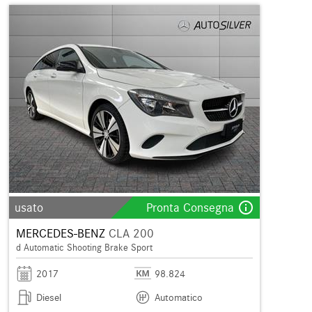
info_outline
usato
Pronta Consegna
MERCEDES-BENZ
CLA 200
d Automatic Shooting Brake Sport
2017
98.824
Diesel
Automatico