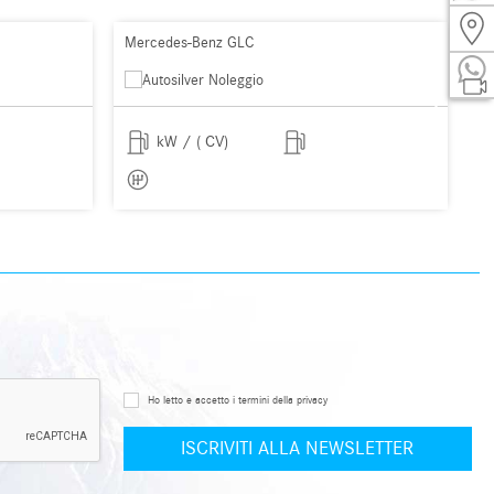
Mercedes-Benz GLC
M
kW / ( CV)
Ho letto e accetto i termini della privacy