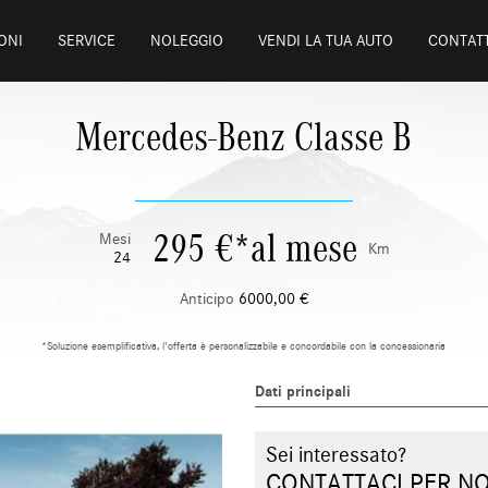
ONI
SERVICE
NOLEGGIO
VENDI LA TUA AUTO
CONTATT
Mercedes-Benz Classe B
295
€
*
al mese
Mesi
Km
24
Anticipo
6000,00
€
*Soluzione esemplificativa, l'offerta è personalizzabile e concordabile con la concessionaria
Dati principali
Sei interessato?
CONTATTACI PER N