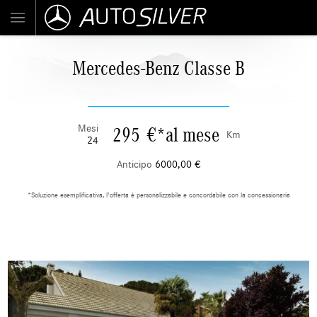
Mercedes-Benz Classe B
Mesi
295
€
*
al mese
Km
24
Anticipo
6000,00
€
*Soluzione esemplificativa, l'offerta è personalizzabile e concordabile con la concessionaria