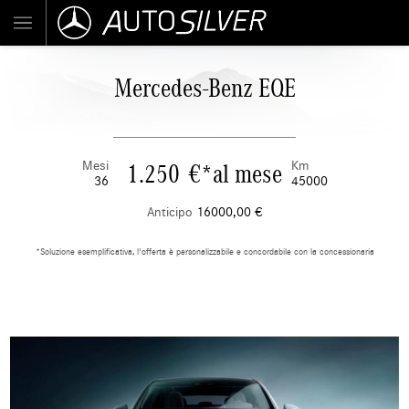
Mercedes-Benz EQE
Mesi
Km
1.250
€
*
al mese
36
45000
Anticipo
16000,00
€
*Soluzione esemplificativa, l'offerta è personalizzabile e concordabile con la concessionaria