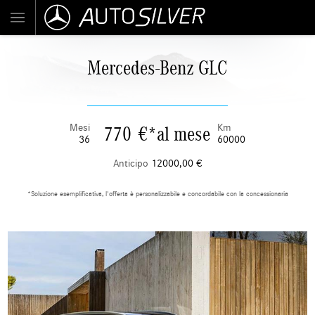
Mercedes-Benz GLC
Mesi
Km
770
€
*
al mese
36
60000
Anticipo
12000,00
€
*Soluzione esemplificativa, l'offerta è personalizzabile e concordabile con la concessionaria